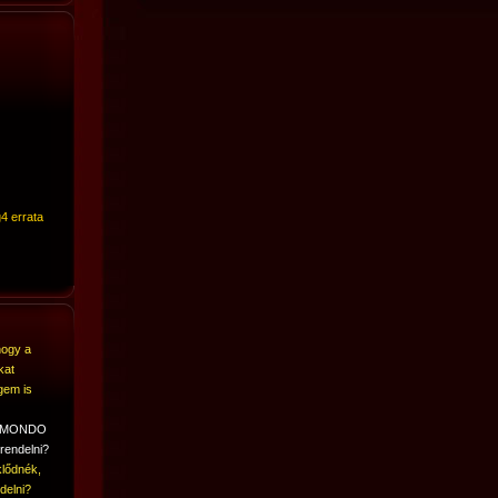
4 errata
hogy a
kat
gem is
A MONDO
rendelni?
lődnék,
delni?