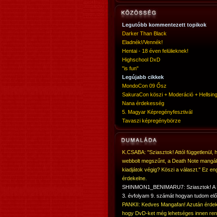
Legutóbb kommentezett topikok
Darker Than Black
Eladnék!/Vennék!
Hentai - 18 éven felülieknek!
Highschool DxD
"is fun"
Legújabb cikkek
MondoCon 09 Ősz
SakuraCon köszi + Moderáció + Hellsing
Nana érdekesség
5. Magyar Képregényfesztivál
Tavaszi képregénybörze
K.CSABA: "Sziasztok! Attól függetlenül, 
webbolt megszűnt, a Death Note mangá
kiadjátok végig? Köszi a választ." Ez en
érdekelne.
SHINMON1_BENIMARU7: Sziasztok! 
3. évfolyam 9. számát hogyan tudom elő
PANKII: Kedves Mangafan! Azután érdek
hogy DvD-ket még lehetséges innen ren