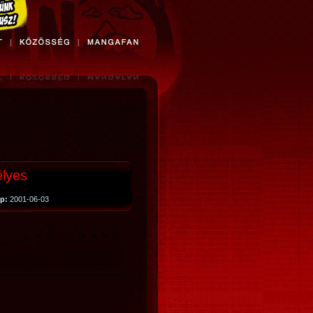
lyes
p:
2001-06-03