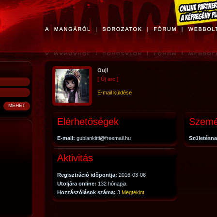
Ouji
[ Új arc ]
E-mail küldése
Elérhetőségek
Szemé
E-mail:
gubiankitti@freemail.hu
Születésna
Aktivitás
Regisztráció időpontja:
2016-03-06
Utoljára online:
132 hónapja
Hozzászólások száma:
3
Megtekint