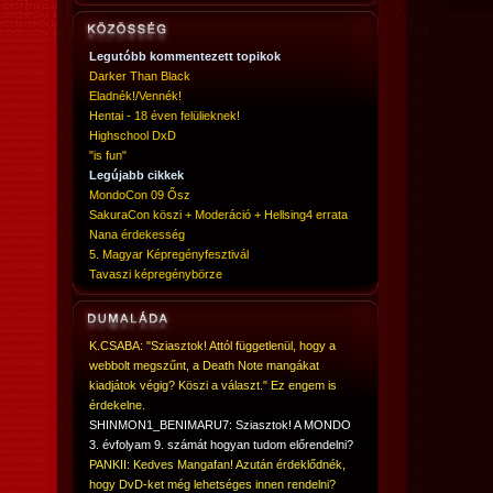
Legutóbb kommentezett topikok
Darker Than Black
Eladnék!/Vennék!
Hentai - 18 éven felülieknek!
Highschool DxD
"is fun"
Legújabb cikkek
MondoCon 09 Ősz
SakuraCon köszi + Moderáció + Hellsing4 errata
Nana érdekesség
5. Magyar Képregényfesztivál
Tavaszi képregénybörze
K.CSABA: "Sziasztok! Attól függetlenül, hogy a
webbolt megszűnt, a Death Note mangákat
kiadjátok végig? Köszi a választ." Ez engem is
érdekelne.
SHINMON1_BENIMARU7: Sziasztok! A MONDO
3. évfolyam 9. számát hogyan tudom előrendelni?
PANKII: Kedves Mangafan! Azután érdeklődnék,
hogy DvD-ket még lehetséges innen rendelni?