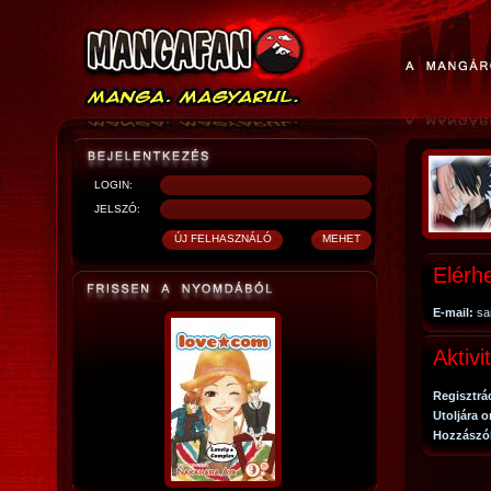
LOGIN:
JELSZÓ:
Elérh
E-mail:
sa
Aktivi
Regisztrá
Utoljára o
Hozzászó