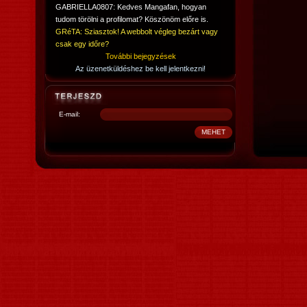
GABRIELLA0807: Kedves Mangafan, hogyan
tudom törölni a profilomat? Köszönöm előre is.
GRéTA: Sziasztok! A webbolt végleg bezárt vagy
csak egy időre?
További bejegyzések
Az üzenetküldéshez be kell jelentkezni!
E-mail: