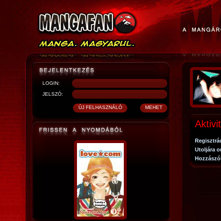
LOGIN:
JELSZÓ:
Aktivi
Regisztrá
Utoljára o
Hozzászó