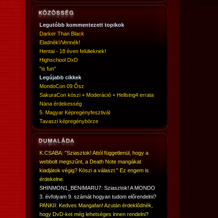
Legutóbb kommentezett topikok
Darker Than Black
Eladnék!/Vennék!
Hentai - 18 éven felülieknek!
Highschool DxD
"is fun"
Legújabb cikkek
MondoCon 09 Ősz
SakuraCon köszi + Moderáció + Hellsing4 errata
Nana érdekesség
5. Magyar Képregényfesztivál
Tavaszi képregénybörze
K.CSABA: "Sziasztok! Attól függetlenül, hogy a
webbolt megszűnt, a Death Note mangákat
kiadjátok végig? Köszi a választ." Ez engem is
érdekelne.
SHINMON1_BENIMARU7: Sziasztok! A MONDO
3. évfolyam 9. számát hogyan tudom előrendelni?
PANKII: Kedves Mangafan! Azután érdeklődnék,
hogy DvD-ket még lehetséges innen rendelni?