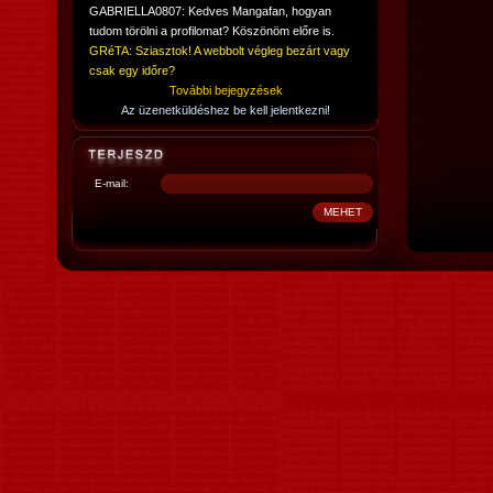
GABRIELLA0807: Kedves Mangafan, hogyan
tudom törölni a profilomat? Köszönöm előre is.
GRéTA: Sziasztok! A webbolt végleg bezárt vagy
csak egy időre?
További bejegyzések
Az üzenetküldéshez be kell jelentkezni!
E-mail: