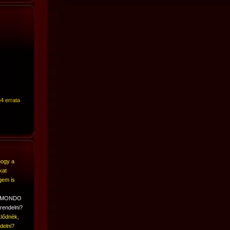
4 errata
hogy a
kat
gem is
A MONDO
rendelni?
lődnék,
delni?