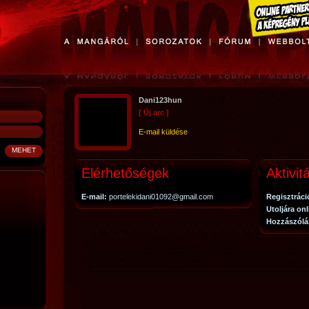
Dani123hun
[ Új arc ]
E-mail küldése
Elérhetőségek
Aktivit
E-mail:
portelekidani01092@gmail.com
Regisztráci
Utoljára on
Hozzászólá