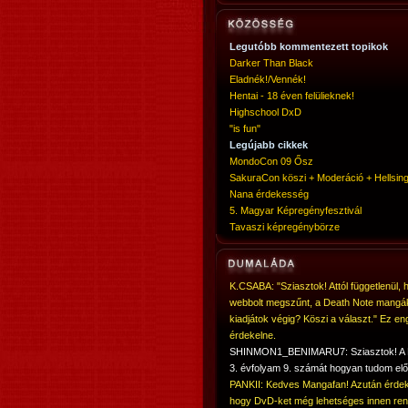
Legutóbb kommentezett topikok
Darker Than Black
Eladnék!/Vennék!
Hentai - 18 éven felülieknek!
Highschool DxD
"is fun"
Legújabb cikkek
MondoCon 09 Ősz
SakuraCon köszi + Moderáció + Hellsing
Nana érdekesség
5. Magyar Képregényfesztivál
Tavaszi képregénybörze
K.CSABA: "Sziasztok! Attól függetlenül, 
webbolt megszűnt, a Death Note mangá
kiadjátok végig? Köszi a választ." Ez en
érdekelne.
SHINMON1_BENIMARU7: Sziasztok! 
3. évfolyam 9. számát hogyan tudom elő
PANKII: Kedves Mangafan! Azután érdek
hogy DvD-ket még lehetséges innen ren