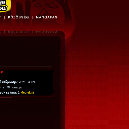
ás
ó időpontja:
2021-04-09
line:
70 hónapja
sok száma:
1
Megtekint