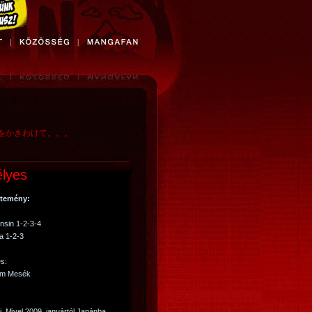
をかきわけて。。。
lyes
temény:
nsin 1-2-3-4
a 1-2-3
s:
imm Mesék
i. Mivel 2009. januártól Japánba