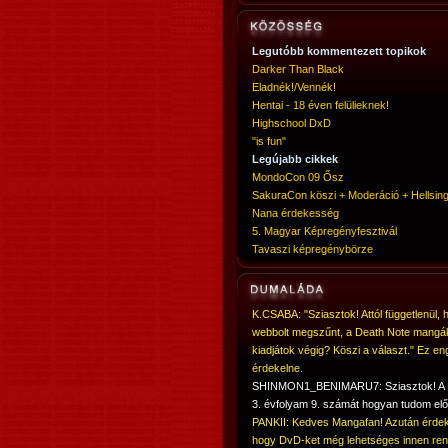
Legutóbb kommentezett topikok
Darker Than Black
Eladnék!/Vennék!
Hentai - 18 éven felülieknek!
Highschool DxD
"is fun"
Legújabb cikkek
MondoCon 09 Ősz
SakuraCon köszi + Moderáció + Hellsing
Nana érdekesség
5. Magyar Képregényfesztivál
Tavaszi képregénybörze
K.CSABA: "Sziasztok! Attól függetlenül, 
webbolt megszűnt, a Death Note mangá
kiadjátok végig? Köszi a választ." Ez en
érdekelne.
SHINMON1_BENIMARU7: Sziasztok! 
3. évfolyam 9. számát hogyan tudom elő
PANKII: Kedves Mangafan! Azután érdek
hogy DvD-ket még lehetséges innen ren