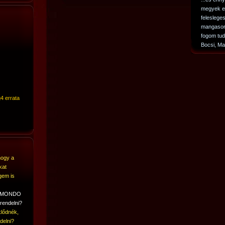
megyek el
feleslege
mangasor
fogom tud
Bocsi, Ma
4 errata
hogy a
kat
gem is
A MONDO
rendelni?
lődnék,
delni?