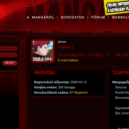
Arion
[ Gyalog ]
日の出の煤を遥かへ吹き飛ばして、 月夜の錆
E-mail küldése
Aktivitás
Szemé
Regisztráció időpontja:
2008-04-12
Mangagyűj
Utoljára online:
200 hónapja
Sorozat:
Hozzászólások száma:
87
Megtekint
Ruróni Ke
Borsment
Egykötete
Élni, Gr
...és enny