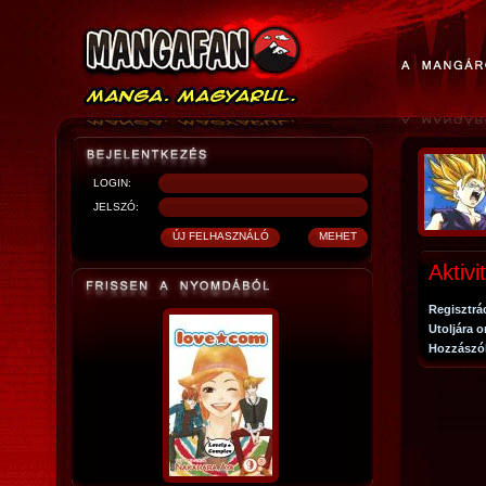
LOGIN:
JELSZÓ:
Aktivi
Regisztrá
Utoljára o
Hozzászó