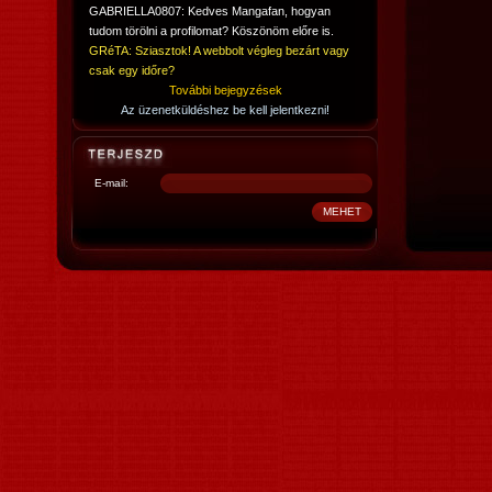
GABRIELLA0807: Kedves Mangafan, hogyan
tudom törölni a profilomat? Köszönöm előre is.
GRéTA: Sziasztok! A webbolt végleg bezárt vagy
csak egy időre?
További bejegyzések
Az üzenetküldéshez be kell jelentkezni!
E-mail: