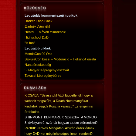
Legutóbb kommentezett topikok
Darker Than Black
Eladnék!/Vennék!
Hentai - 18 éven felülieknek!
Highschool DxD
"is fun"
Legújabb cikkek
MondoCon 09 Ősz
SakuraCon köszi + Moderáció + Hellsing4 errata
Nana érdekesség
5. Magyar Képregényfesztivál
Tavaszi képregénybörze
K.CSABA: "Sziasztok! Attól függetlenül, hogy a
webbolt megszűnt, a Death Note mangákat
kiadjátok végig? Köszi a választ." Ez engem is
érdekelne.
SHINMON1_BENIMARU7: Sziasztok! A MONDO
3. évfolyam 9. számát hogyan tudom előrendelni?
PANKII: Kedves Mangafan! Azután érdeklődnék,
hogy DvD-ket még lehetséges innen rendelni?