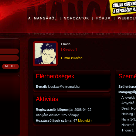
Flavia
[ Gyalog ]
E-mail küldése
Elérhetőségek
Szemé
E-mail:
locskae@citromail.hu
Születésna
Mangagyűj
Aktivitás
Angyalok
Árnybíró 
Death Not
Regisztráció időpontja:
2008-04-22
Hellsing 1
Utoljára online:
225 hónapja
Nana 1-3.
Hozzászólások száma:
67
Megtekint
Naruto 6.
Trigun 1.