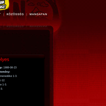
lyes
p:
1988-08-23
temény:
 menedéke 1-3.
1-12.
e 1-3.
-3.