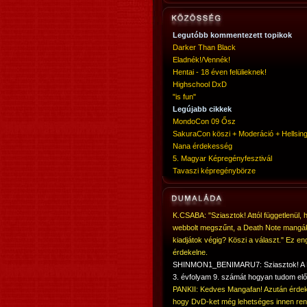
Legutóbb kommentezett topikok
Darker Than Black
Eladnék!/Vennék!
Hentai - 18 éven felülieknek!
Highschool DxD
"is fun"
Legújabb cikkek
MondoCon 09 Ősz
SakuraCon köszi + Moderáció + Hellsing
Nana érdekesség
5. Magyar Képregényfesztivál
Tavaszi képregénybörze
K.CSABA: "Sziasztok! Attól függetlenül, 
webbolt megszűnt, a Death Note mangá
kiadjátok végig? Köszi a választ." Ez en
érdekelne.
SHINMON1_BENIMARU7: Sziasztok! 
3. évfolyam 9. számát hogyan tudom elő
PANKII: Kedves Mangafan! Azután érdek
hogy DvD-ket még lehetséges innen ren