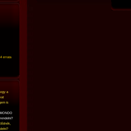
4 errata
hogy a
kat
gem is
A MONDO
rendelni?
lődnék,
delni?