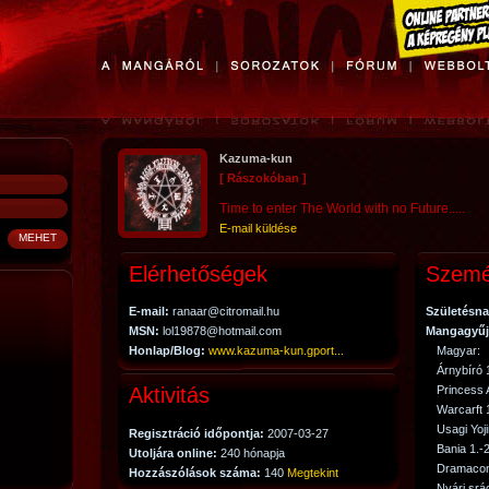
Kazuma-kun
[ Rászokóban ]
Time to enter The World with no Future.....
E-mail küldése
Elérhetőségek
Szemé
E-mail:
ranaar@citromail.hu
Születésna
MSN:
lol19878@hotmail.com
Mangagyűj
Honlap/Blog:
www.kazuma-kun.gport...
Magyar:
Árnybíró 1
Aktivitás
Princess A
Warcarft 1
Usagi Yoj
Regisztráció időpontja:
2007-03-27
Bania 1.-2
Utoljára online:
240 hónapja
Dramacon
Hozzászólások száma:
140
Megtekint
Nyári srá