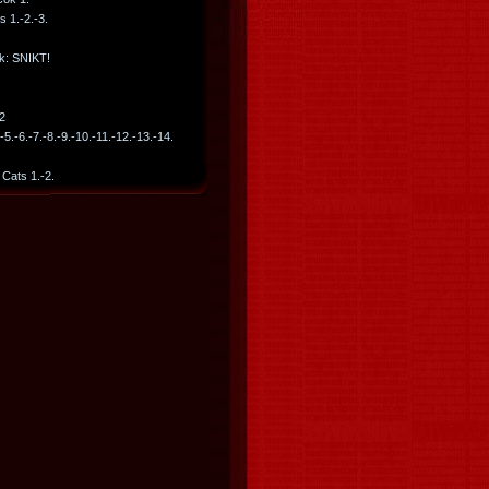
s 1.-2.-3.
: SNIKT!
2
.-5.-6.-7.-8.-9.-10.-11.-12.-13.-14.
Cats 1.-2.