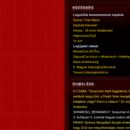
Legutóbb kommentezett topikok
Darker Than Black
Eladnék!/Vennék!
Hentai - 18 éven felülieknek!
Highschool DxD
"is fun"
Legújabb cikkek
MondoCon 09 Ősz
SakuraCon köszi + Moderáció + Hellsing
Nana érdekesség
5. Magyar Képregényfesztivál
Tavaszi képregénybörze
K.CSABA: "Sziasztok! Attól függetlenül, 
webbolt megszűnt, a Death Note mangá
kiadjátok végig? Köszi a választ." Ez en
érdekelne.
SHINMON1_BENIMARU7: Sziasztok! 
3. évfolyam 9. számát hogyan tudom elő
PANKII: Kedves Mangafan! Azután érdek
hogy DvD-ket még lehetséges innen ren