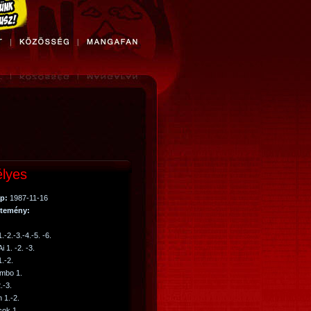
lyes
p:
1987-11-16
temény:
.-2.-3.-4.-5. -6.
i 1. -2. -3.
.-2.
imbo 1.
.-3.
 1.-2.
cok 1.