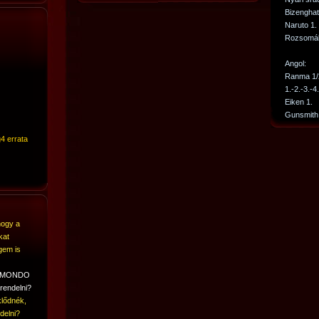
Bizenghat
Naruto 1.
Rozsomák
Angol:
Ranma 1/
1.-2.-3.-4
Eiken 1.
Gunsmith 
4 errata
hogy a
kat
gem is
A MONDO
rendelni?
lődnék,
delni?