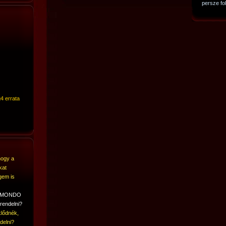
persze fo
4 errata
hogy a
kat
gem is
A MONDO
rendelni?
lődnék,
delni?