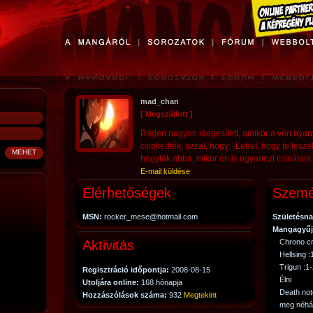
mad_chan
[ Megszállott ]
Régen nagyon idegesített, amikor a vén nya
csipkedték, azzal, hogy: -Lehet, hogy te lesz
hagyták abba, mikor én is ugyanezt csinálom 
E-mail küldése
Elérhetőségek
Szemé
MSN:
rocker_mese@hotmail.com
Születésna
Mangagyűj
Aktivitás
Chrono c
Hellsing :
Trigun :1
Regisztráció időpontja:
2008-08-15
Élni
Utoljára online:
168 hónapja
Death not
Hozzászólások száma:
932
Megtekint
meg néhá