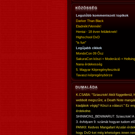
Legutóbb kommentezett topikok
Darker Than Black
Eladnék!/Vennék!
Hentai - 18 éven felülieknek!
Highschool DxD
"is fun"
Legújabb cikkek
MondoCon 09 Ősz
SakuraCon köszi + Moderáció + Hellsing
Nana érdekesség
5. Magyar Képregényfesztivál
Tavaszi képregénybörze
K.CSABA: "Sziasztok! Attól függetlenül, 
webbolt megszűnt, a Death Note mangá
kiadjátok végig? Köszi a választ." Ez en
érdekelne.
SHINMON1_BENIMARU7: Sziasztok! 
3. évfolyam 9. számát hogyan tudom elő
PANKII: Kedves Mangafan! Azután érdek
hogy DvD-ket még lehetséges innen ren