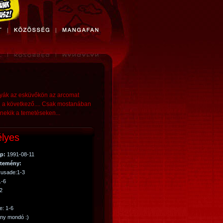
nyák az esküvőkön az arcomat
el a következő.... Csak mostanában
nekik a temetéseken...
lyes
p:
1991-08-11
temény:
rusade:1-3
1-6
-2
e: 1-6
ny mondó :)