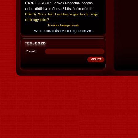
GABRIELLA0807: Kedves Mangafan, hogyan
tudom törölni a profilomat? Köszönöm előre is.
GRéTA: Sziasztok! A webbolt végleg bezárt vagy
csak egy időre?
További bejegyzések
Az üzenetküldéshez be kell jelentkezni!
E-mail: