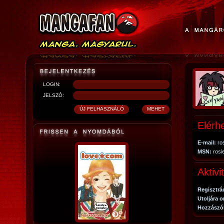
LOGIN:
JELSZÓ:
Elérh
E-mail:
ros
MSN:
rosi
Aktivi
Regisztrá
Utoljára o
Hozzászó