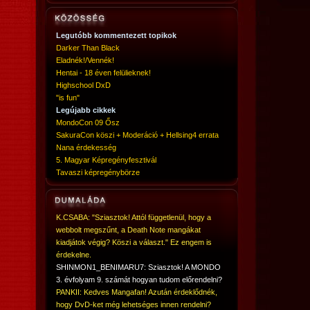
Legutóbb kommentezett topikok
Darker Than Black
Eladnék!/Vennék!
Hentai - 18 éven felülieknek!
Highschool DxD
"is fun"
Legújabb cikkek
MondoCon 09 Ősz
SakuraCon köszi + Moderáció + Hellsing4 errata
Nana érdekesség
5. Magyar Képregényfesztivál
Tavaszi képregénybörze
K.CSABA: "Sziasztok! Attól függetlenül, hogy a
webbolt megszűnt, a Death Note mangákat
kiadjátok végig? Köszi a választ." Ez engem is
érdekelne.
SHINMON1_BENIMARU7: Sziasztok! A MONDO
3. évfolyam 9. számát hogyan tudom előrendelni?
PANKII: Kedves Mangafan! Azután érdeklődnék,
hogy DvD-ket még lehetséges innen rendelni?