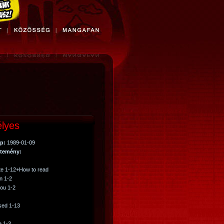
lyes
p:
1989-01-09
temény:
te 1-12+How to read
n 1-2
ou 1-2
sed 1-13
e 1-3