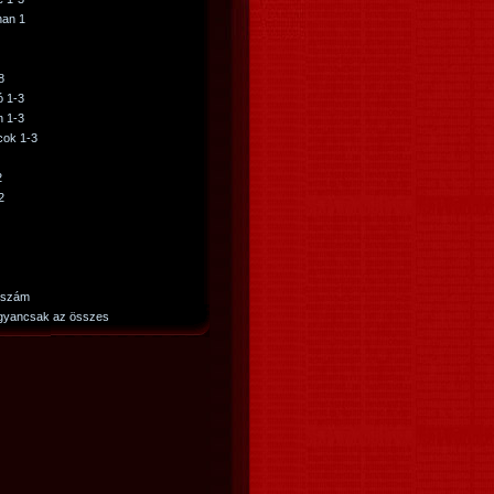
han 1
8
 1-3
 1-3
cok 1-3
2
2
. szám
gyancsak az összes