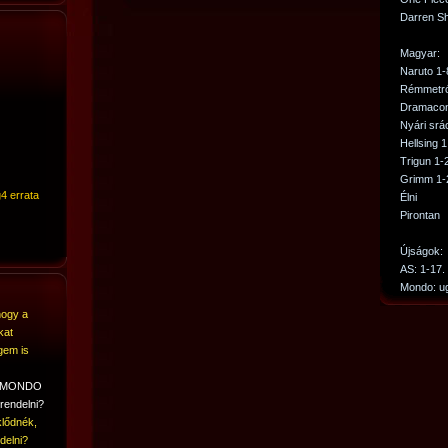
Darren S
Magyar:
Naruto 1-
Rémmetró
Dramacon
Nyári srá
Hellsing 1
Trigun 1-
Grimm 1-
4 errata
Élni
Pirontan
Újságok:
AS: 1-17
Mondo: u
hogy a
kat
gem is
A MONDO
rendelni?
lődnék,
delni?