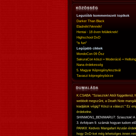
Legutóbb kommentezett topikok
Darker Than Black
Eladnék!/Vennék!
Hentai - 18 éven felülieknek!
Highschool DxD
"is fun"
Legújabb cikkek
MondoCon 09 Ősz
SakuraCon köszi + Moderáció + Hellsing
Nana érdekesség
5. Magyar Képregényfesztivál
Tavaszi képregénybörze
K.CSABA: "Sziasztok! Attól függetlenül, 
webbolt megszűnt, a Death Note mangá
kiadjátok végig? Köszi a választ." Ez en
érdekelne.
SHINMON1_BENIMARU7: Sziasztok! 
3. évfolyam 9. számát hogyan tudom elő
PANKII: Kedves Mangafan! Azután érdek
hogy DvD-ket még lehetséges innen ren