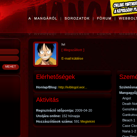
Ivi
[ Megszállott ]
E-mail küldése
Elérhetőségek
Szemé
Honlap/Blog:
http://iviblogol.wor...
Születésna
Mangagyűj
Aktivitás
Angol:
Death No
Genshike
Regisztráció időpontja:
2009-04-20
Gankutsu
Utoljára online:
152 hónapja
Bleach 1
Hozzászólások száma:
591
Megtekint
Case Clo
Nana 1-2
One Piec