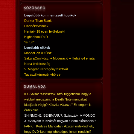
Legutóbb kommentezett topikok
Darker Than Black
Eladnék!/Vennék!
Hentai - 18 éven felülieknek!
Highschool DxD
"is fun"
Legújabb cikkek
MondoCon 09 Ősz
SakuraCon köszi + Moderáció + Hellsing4 errata
Nana érdekesség
5. Magyar Képregényfesztivál
Tavaszi képregénybörze
K.CSABA: "Sziasztok! Attól függetlenül, hogy a
webbolt megszűnt, a Death Note mangákat
kiadjátok végig? Köszi a választ." Ez engem is
érdekelne.
SHINMON1_BENIMARU7: Sziasztok! A MONDO
3. évfolyam 9. számát hogyan tudom előrendelni?
PANKII: Kedves Mangafan! Azután érdeklődnék,
hogy DvD-ket még lehetséges innen rendelni?