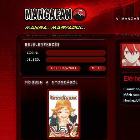
LOGIN:
JELSZÓ:
Elérh
E-mail:
sa
MSN:
sens
Honlap/Bl