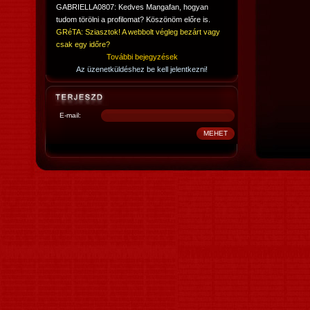
GABRIELLA0807: Kedves Mangafan, hogyan
tudom törölni a profilomat? Köszönöm előre is.
GRéTA: Sziasztok! A webbolt végleg bezárt vagy
csak egy időre?
További bejegyzések
Az üzenetküldéshez be kell jelentkezni!
E-mail: