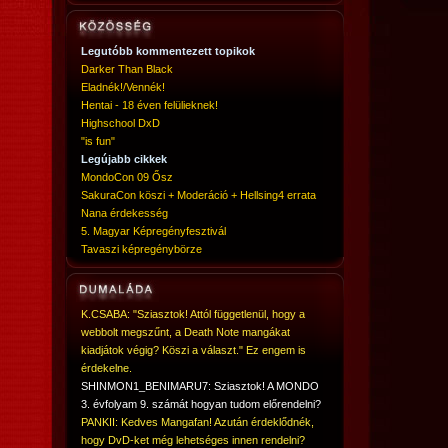
Legutóbb kommentezett topikok
Darker Than Black
Eladnék!/Vennék!
Hentai - 18 éven felülieknek!
Highschool DxD
"is fun"
Legújabb cikkek
MondoCon 09 Ősz
SakuraCon köszi + Moderáció + Hellsing4 errata
Nana érdekesség
5. Magyar Képregényfesztivál
Tavaszi képregénybörze
K.CSABA: "Sziasztok! Attól függetlenül, hogy a
webbolt megszűnt, a Death Note mangákat
kiadjátok végig? Köszi a választ." Ez engem is
érdekelne.
SHINMON1_BENIMARU7: Sziasztok! A MONDO
3. évfolyam 9. számát hogyan tudom előrendelni?
PANKII: Kedves Mangafan! Azután érdeklődnék,
hogy DvD-ket még lehetséges innen rendelni?