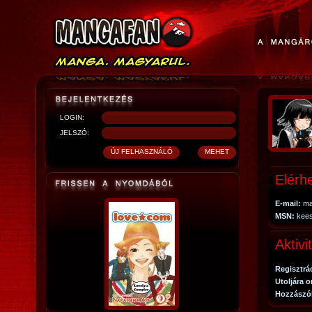
LOGIN:
JELSZÓ:
Elérh
E-mail:
ma
MSN:
kees
Aktivi
Regisztrá
Utoljára o
Hozzászó