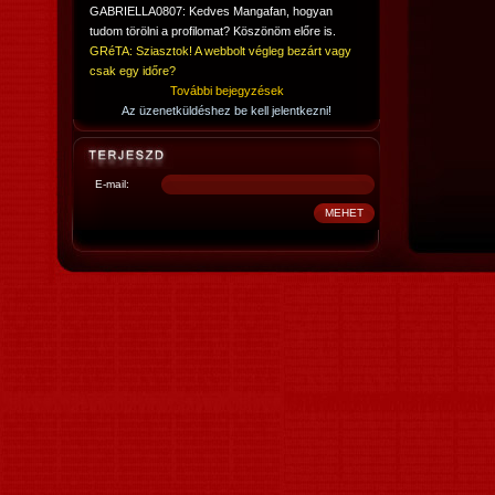
GABRIELLA0807: Kedves Mangafan, hogyan
tudom törölni a profilomat? Köszönöm előre is.
GRéTA: Sziasztok! A webbolt végleg bezárt vagy
csak egy időre?
További bejegyzések
Az üzenetküldéshez be kell jelentkezni!
E-mail: