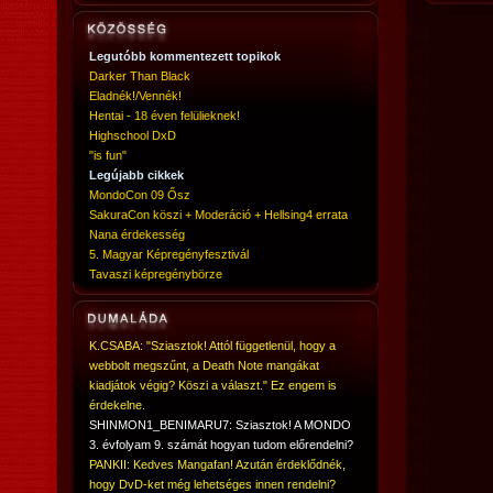
Legutóbb kommentezett topikok
Darker Than Black
Eladnék!/Vennék!
Hentai - 18 éven felülieknek!
Highschool DxD
"is fun"
Legújabb cikkek
MondoCon 09 Ősz
SakuraCon köszi + Moderáció + Hellsing4 errata
Nana érdekesség
5. Magyar Képregényfesztivál
Tavaszi képregénybörze
K.CSABA: "Sziasztok! Attól függetlenül, hogy a
webbolt megszűnt, a Death Note mangákat
kiadjátok végig? Köszi a választ." Ez engem is
érdekelne.
SHINMON1_BENIMARU7: Sziasztok! A MONDO
3. évfolyam 9. számát hogyan tudom előrendelni?
PANKII: Kedves Mangafan! Azután érdeklődnék,
hogy DvD-ket még lehetséges innen rendelni?