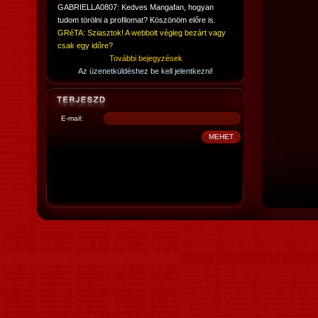
GABRIELLA0807: Kedves Mangafan, hogyan
tudom törölni a profilomat? Köszönöm előre is.
GRéTA: Sziasztok! A webbolt végleg bezárt vagy
csak egy időre?
További bejegyzések
Az üzenetküldéshez be kell jelentkezni!
E-mail: