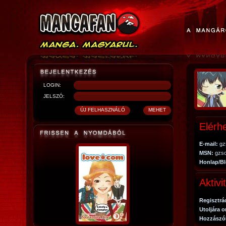
LOGIN:
JELSZÓ:
Elérh
E-mail:
gz
MSN:
gzso
Honlap/Bl
Aktivi
Regisztrá
Utoljára o
Hozzászó