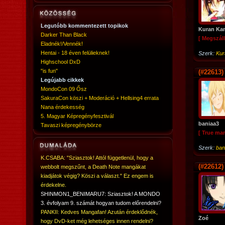
Legutóbb kommentezett topikok
Kuran Ka
Darker Than Black
[ Megszáll
Eladnék!/Vennék!
Hentai - 18 éven felülieknek!
Szerk:
Kur
Highschool DxD
"is fun"
(#22613)
Legújabb cikkek
MondoCon 09 Ősz
SakuraCon köszi + Moderáció + Hellsing4 errata
Nana érdekesség
5. Magyar Képregényfesztivál
baniaa3
Tavaszi képregénybörze
[ True ma
Szerk:
ban
K.CSABA: "Sziasztok! Attól függetlenül, hogy a
(#22612)
webbolt megszűnt, a Death Note mangákat
kiadjátok végig? Köszi a választ." Ez engem is
érdekelne.
SHINMON1_BENIMARU7: Sziasztok! A MONDO
3. évfolyam 9. számát hogyan tudom előrendelni?
PANKII: Kedves Mangafan! Azután érdeklődnék,
Zoé
hogy DvD-ket még lehetséges innen rendelni?