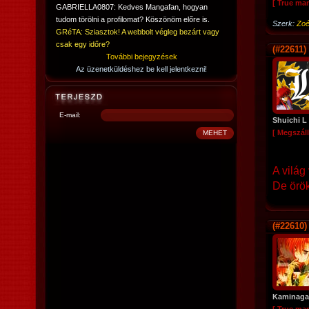
[ True ma
GABRIELLA0807: Kedves Mangafan, hogyan
tudom törölni a profilomat? Köszönöm előre is.
Szerk:
Zo
GRéTA: Sziasztok! A webbolt végleg bezárt vagy
csak egy időre?
(#22611)
További bejegyzések
Az üzenetküldéshez be kell jelentkezni!
E-mail:
Shuichi L
[ Megszáll
A világ
De örök
(#22610)
Kaminaga