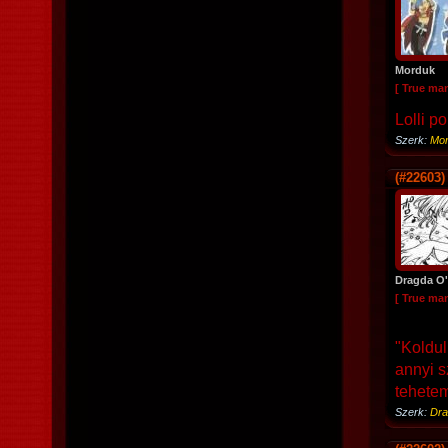
Morduk
[ True ma
Lolli po
Szerk:
Mo
(#22603)
Dragda O'
[ True ma
"Koldu
annyi s
tehetem
Szerk:
Dra