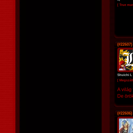
[ True ma
(#22607)
Shuichi L
[ Megszáll
A világ
De örök
(#22606)