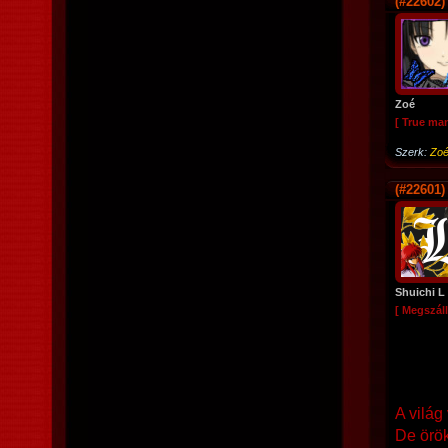
(#22602)
Zoé
[ True ma
Szerk:
Zo
(#22601)
Shuichi L
[ Megszáll
A világ
De örök