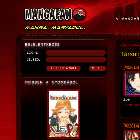
Fórum
>>
O
Társal
LOGIN:
JELSZÓ:
(#22615)
Zoé
[ True ma
(#22614)