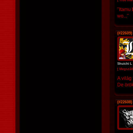
[ True ma
"Itamu 
wo..."
(#22609)
Shuichi L
[ Megszáll
A világ
De örök
(#22608)
..,