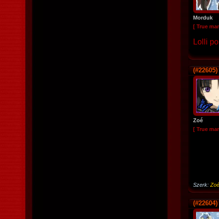
Morduk
[ True ma
Lolli po
(#22605)
Zoé
[ True ma
Szerk:
Zo
(#22604)