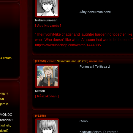
Jány neve+mon neve
Nakamura-san
[ Addiktgyanús ]
"Their vomit-like chatter and laughter hardening together like
who...Who doesn't like who...All scum that would be better o
http://www.tubechop.com/watch/1444885
4 errata
(#1259)
Válasz
Nakamura-san
(
#1258
) üzenetére
Pontosan! Te jössz ;)
Mithril
hogy a
[ Rászokóban ]
kat
gem is
A MONDO
(#1258)
rendelni?
Oooo
lődnék,
delni?
Kishitani Shinra, Durarara!!