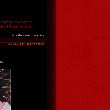
 shit, who has a crush on
ff dead! Those dumplings!"
új
|
válasz erre
|
moderátor
beküldve:
2011-02-22 17:35:06
nk...