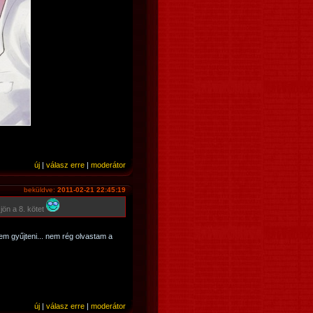
új
|
válasz erre
|
moderátor
beküldve:
2011-02-21 22:45:19
jön a 8. kötet
em gyűjteni... nem rég olvastam a
új
|
válasz erre
|
moderátor