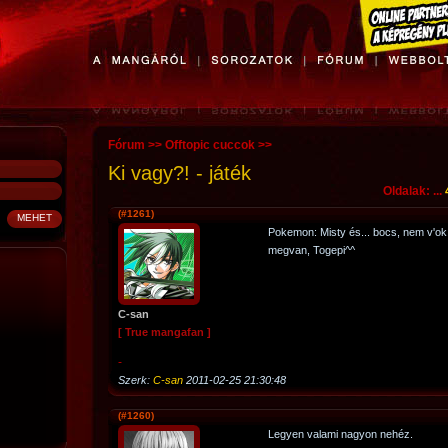
Fórum
>>
Offtopic cuccok
>>
Ki vagy?! - játék
Oldalak: ...
(#1261)
Pokemon: Misty és... bocs, nem v'ok
megvan, Togepi^^
C-san
[ True mangafan ]
-
Szerk:
C-san
2011-02-25 21:30:48
(#1260)
Legyen valami nagyon nehéz.