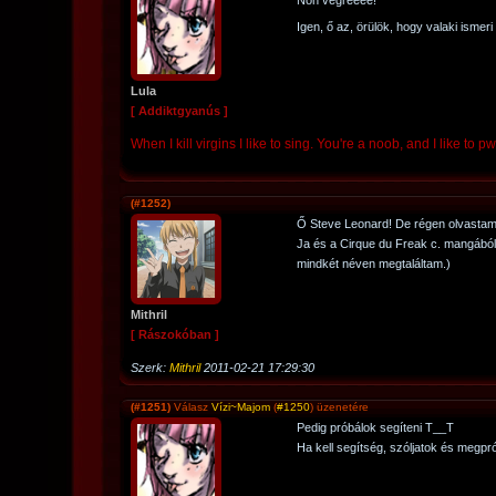
Noh végreeee!
Igen, ő az, örülök, hogy valaki ismer
Lula
[ Addiktgyanús ]
When I kill virgins I like to sing. You're a noob, and I like to
(#1252)
Ő Steve Leonard! De régen olvastam 
Ja és a Cirque du Freak c. mangábó
mindkét néven megtaláltam.)
Mithril
[ Rászokóban ]
Szerk:
Mithril
2011-02-21 17:29:30
(#1251)
Válasz
Vízi~Majom
(
#1250
) üzenetére
Pedig próbálok segíteni T__T
Ha kell segítség, szóljatok és megpr