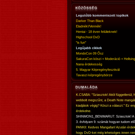
Legutóbb kommentezett topikok
Darker Than Black
Eladnék!/Vennék!
Hentai - 18 éven felülieknek!
Highschool DxD
"is fun"
Legújabb cikkek
MondoCon 09 Ősz
SakuraCon köszi + Moderáció + Hellsing
Nana érdekesség
5. Magyar Képregényfesztivál
Tavaszi képregénybörze
K.CSABA: "Sziasztok! Attól függetlenül, 
webbolt megszűnt, a Death Note mangá
kiadjátok végig? Köszi a választ." Ez en
érdekelne.
SHINMON1_BENIMARU7: Sziasztok! 
3. évfolyam 9. számát hogyan tudom elő
PANKII: Kedves Mangafan! Azután érdek
hogy DvD-ket még lehetséges innen ren