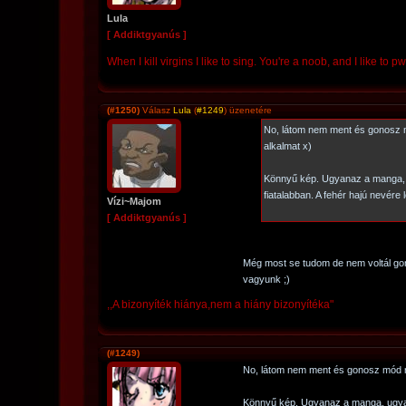
Lula
[ Addiktgyanús ]
When I kill virgins I like to sing. You're a noob, and I like to
(#1250)
Válasz
Lula
(
#1249
) üzenetére
No, látom nem ment és gonosz
alkalmat x)
Könnyű kép. Ugyanaz a manga,
fiatalabban. A fehér hajú nevére 
Vízi~Majom
[ Addiktgyanús ]
Még most se tudom de nem voltál go
vagyunk ;)
,,A bizonyíték hiánya,nem a hiány bizonyítéka"
(#1249)
No, látom nem ment és gonosz mód 
Könnyű kép. Ugyanaz a manga, ugyan