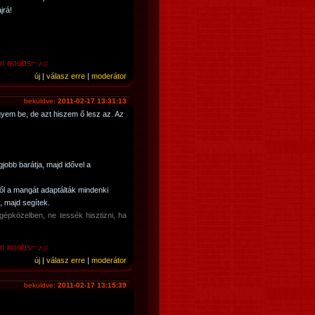
jrá!
 pwn noobs~ ♪♫
új
|
válasz erre
|
moderátor
beküldve:
2011-02-17 13:31:13
gyem be, de azt hiszem ő lesz az. Az
gjobb barátja, majd idővel a
ől a mangát adaptálták mindenki
 majd segítek.
épközelben, ne tessék hisztizni, ha
 pwn noobs~ ♪♫
új
|
válasz erre
|
moderátor
beküldve:
2011-02-17 13:15:39