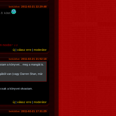
beküldve:
2011-02-21 22:29:48
 8. kötet
 pwn noobs~ ♪♫
új
|
válasz erre
|
moderátor
beküldve:
2011-02-21 21:52:18
stam a könyvet... meg a mangát is.
gából van (vagy Darren Shan, már
 csak a könyvet olvastam.
új
|
válasz erre
|
moderátor
beküldve:
2011-02-21 17:31:29