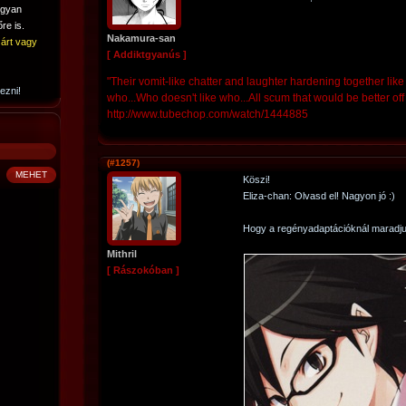
ogyan
re is.
Nakamura-san
árt vagy
[ Addiktgyanús ]
"Their vomit-like chatter and laughter hardening together like
ezni!
who...Who doesn't like who...All scum that would be better o
http://www.tubechop.com/watch/1444885
(#1257)
Köszi!
Eliza-chan: Olvasd el! Nagyon jó :)
Hogy a regényadaptációknál maradju
Mithril
[ Rászokóban ]