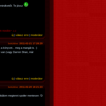
i mindkettőt. Te jössz
 pwn noobs~ ♪♫
új
|
válasz erre
|
moderátor
beküldve:
2011-02-21 17:28:29
a könyvet... meg a mangát is. :)
l van (vagy Darren Shan, már
új
|
válasz erre
|
moderátor
beküldve:
2011-02-20 18:21:23
óbálom megtenni spoiler mentesen :'D