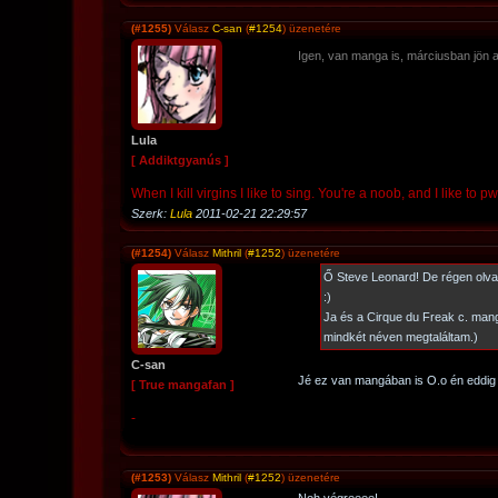
(#1255)
Válasz
C-san
(
#1254
) üzenetére
Igen, van manga is, márciusban jön a
Lula
[ Addiktgyanús ]
When I kill virgins I like to sing. You're a noob, and I like to
Szerk:
Lula
2011-02-21 22:29:57
(#1254)
Válasz
Mithril
(
#1252
) üzenetére
Ő Steve Leonard! De régen olva
:)
Ja és a Cirque du Freak c. man
mindkét néven megtaláltam.)
C-san
Jé ez van mangában is O.o én eddig
[ True mangafan ]
-
(#1253)
Válasz
Mithril
(
#1252
) üzenetére