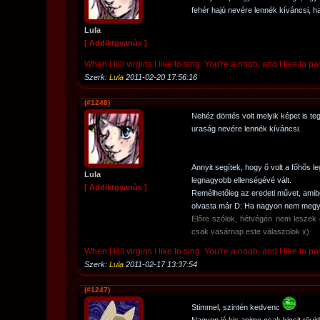
fehér hajú nevére lennék kíváncsi, ha
Lula
[ Addiktgyanús ]
When I kill virgins I like to sing. You're a noob, and I like to
Szerk:
Lula
2011-02-20 17:56:16
(#1248)
Nehéz döntés volt melyik képet is te
uraság nevére lennék kíváncsi.
Annyit segítek, hogy ő volt a főhős le
Lula
legnagyobb ellenségévé vált.
[ Addiktgyanús ]
Remélhetőleg az eredeti művet, amib
olvasta már D: Ha nagyon nem megy,
Előre szólok, hétvégén nem leszek g
csak vasárnap este válaszolok x)
When I kill virgins I like to sing. You're a noob, and I like to
Szerk:
Lula
2011-02-17 13:37:54
(#1247)
Stimmel, szintén kedvenc