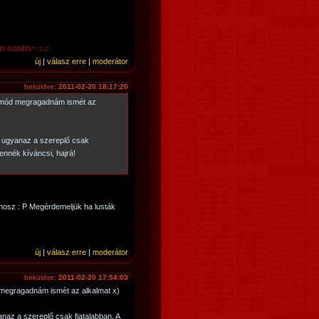
 pwn noobs~ ♪♫
új
|
válasz erre
|
moderátor
beküldve:
2011-02-20 18:17:20
 mód megragadnám ismét az
 ugyanaz a szereplő csak
lennék kíváncsi, hajrá!
nosz : P Megérdemeljük ha lusták
új
|
válasz erre
|
moderátor
beküldve:
2011-02-20 17:54:03
megragadnám ismét az alkalmat x)
az a szereplő csak fiatalabban. A