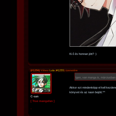
Ki ő és honnan jött? :)
(#1256)
Válasz
Lula
(
#1255
) üzenetére
Igen, van manga is, márciusban 
Akkor ezt mindenképp el kell kezden
könyvet és az naon bejött.^^
C-san
[ True mangafan ]
-