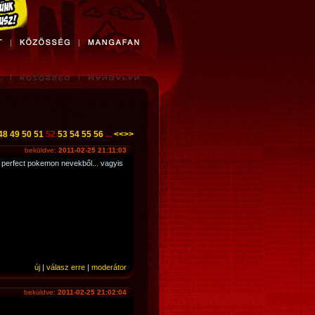
48
49
50
51
52
53
54
55
56
...
<<
>>
beküldve:
2011-02-25 21:11:03
 perfect pokemon nevekből... vagyis
új
|
válasz erre
|
moderátor
beküldve:
2011-02-25 21:02:04