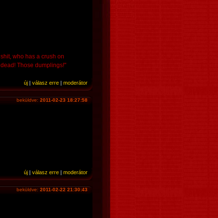
 shit, who has a crush on
ff dead! Those dumplings!"
új
|
válasz erre
|
moderátor
beküldve:
2011-02-23 18:27:58
új
|
válasz erre
|
moderátor
beküldve:
2011-02-22 21:30:43