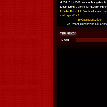
GABRIELLA0807: Kedves Mangafan, h
tudom törölni a profilomat? Köszönöm elő
GRéTA: Sziasztok! A webbolt végleg bez
csak egy időre?
További bejegyzések
Az üzenetküldéshez be kell jelentk
E-mail: