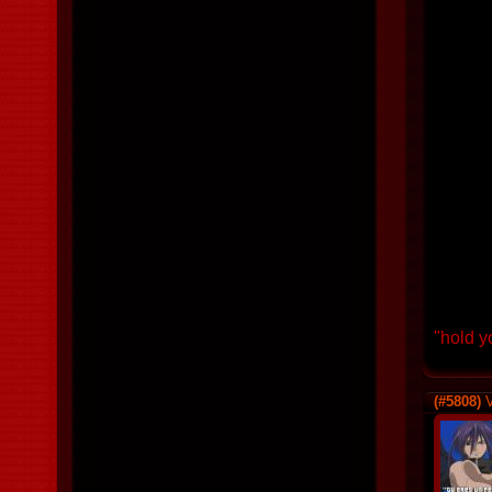
"hold y
(#5808)
V