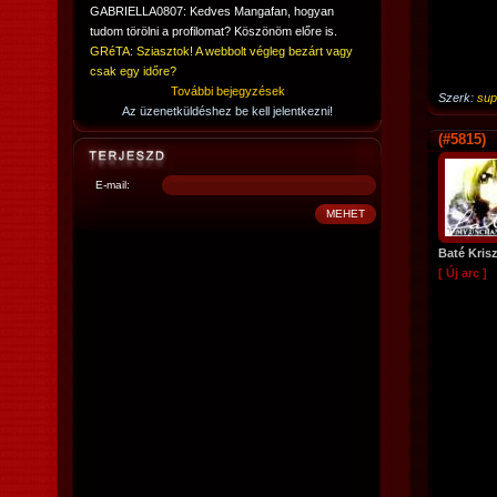
GABRIELLA0807: Kedves Mangafan, hogyan
tudom törölni a profilomat? Köszönöm előre is.
GRéTA: Sziasztok! A webbolt végleg bezárt vagy
csak egy időre?
További bejegyzések
Szerk:
sup
Az üzenetküldéshez be kell jelentkezni!
(#5815)
E-mail:
Baté Krisz
[ Új arc ]