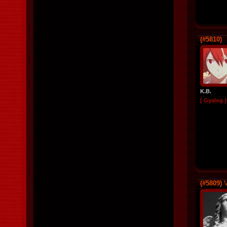
(#5810)
K.B.
[ Gyalog ]
(#5809)
V