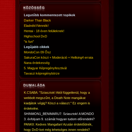
Legutóbb kommentezett topikok
Darker Than Black
Eladnék!/Vennék!
Hentai - 18 éven felülieknek!
Highschool DxD
"is fun"
Legújabb cikkek
MondoCon 09 Ősz
SakuraCon köszi + Moderáció + Hellsing4 errata
Nana érdekesség
5. Magyar Képregényfesztivál
Tavaszi képregénybörze
K.CSABA: "Sziasztok! Attól függetlenül, hogy a
webbolt megszűnt, a Death Note mangákat
kiadjátok végig? Köszi a választ." Ez engem is
érdekelne.
SHINMON1_BENIMARU7: Sziasztok! A MONDO
3. évfolyam 9. számát hogyan tudom előrendelni?
PANKII: Kedves Mangafan! Azután érdeklődnék,
hogy DvD-ket még lehetséges innen rendelni?