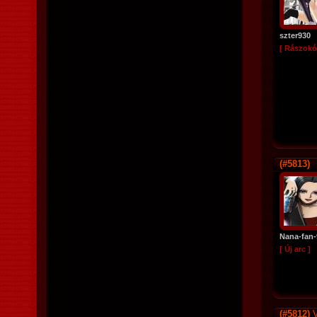
szter930
[ Rászokó
(#5813)
Nana-fan-
[ Új arc ]
(#5812)
V