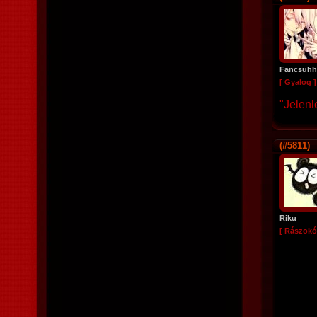
Fancsuhh
[ Gyalog ]
"Jelenl
(#5811)
Riku
[ Rászokó