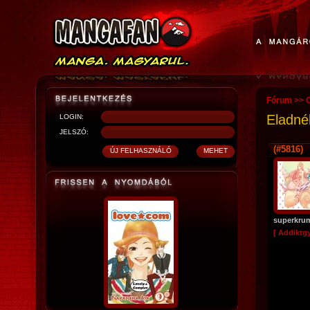
Fórum
>>
O
Eladné
LOGIN:
JELSZÓ:
(#5816)
superkru
[ Addiktg