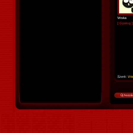
Vriska
[ Gyalog ]
Szerk:
Vri