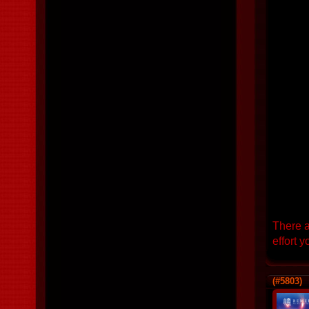
There a
effort y
(#5803)