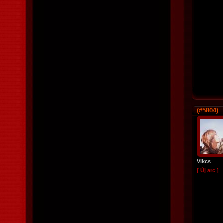
(#5804)
Vikcs
[ Új arc ]