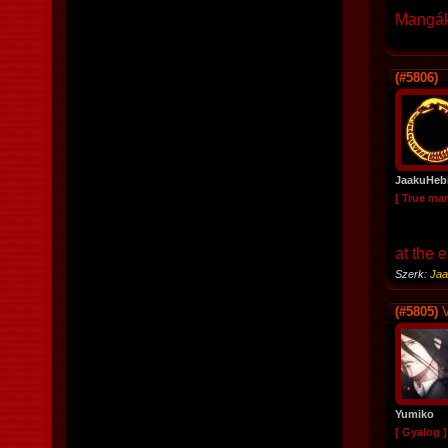
Mangák
(#5806)
JaakuHeb
[ True ma
at the 
Szerk:
Jaa
(#5805)
V
Yumiko
[ Gyalog ]