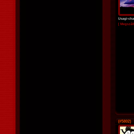
Usagi-ch
[ Megszáll
(#5802)