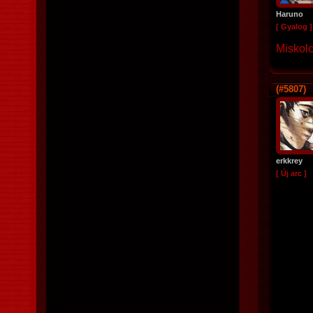
Haruno
[ Gyalog ]
Miskolcz
(#5807)
erkkrey
[ Új arc ]