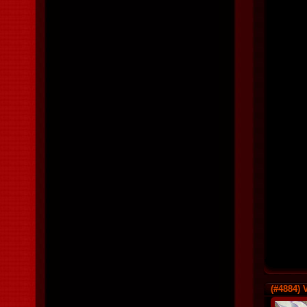
(#4884)
V