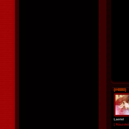
(#4880)
Laeriel
[ Rászokó