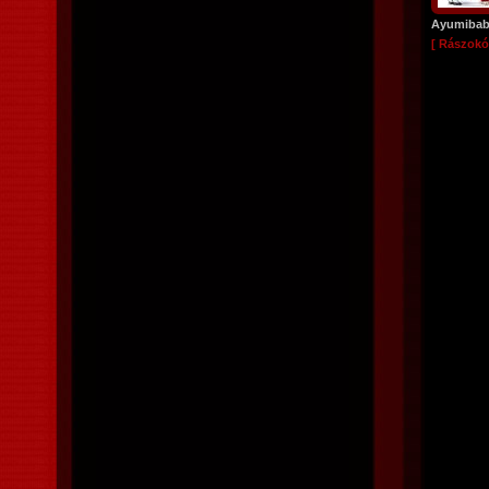
Ayumiba
[ Rászokó