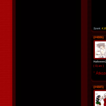
Szerk:
K.B
(#4886)
Hallowen
[ Új arc ]
" Átkoz
(#4885)