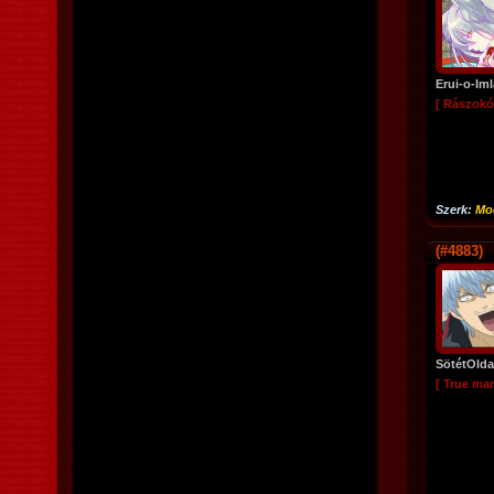
Erui-o-Iml
[ Rászokó
Szerk:
Mo
(#4883)
SötétOlda
[ True ma