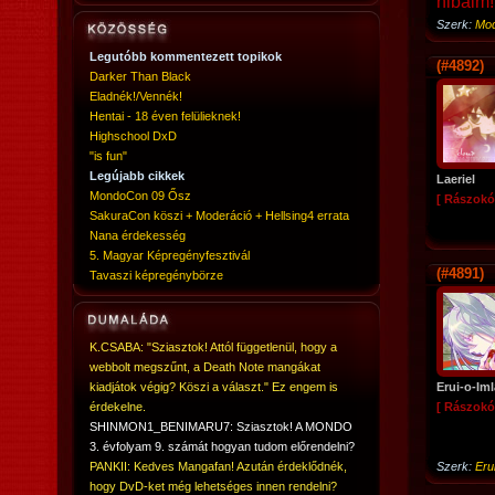
hibáim!
Szerk:
Mod
Legutóbb kommentezett topikok
(#4892)
Darker Than Black
Eladnék!/Vennék!
Hentai - 18 éven felülieknek!
Highschool DxD
"is fun"
Legújabb cikkek
Laeriel
MondoCon 09 Ősz
[ Rászokó
SakuraCon köszi + Moderáció + Hellsing4 errata
Nana érdekesség
5. Magyar Képregényfesztivál
(#4891)
Tavaszi képregénybörze
K.CSABA: "Sziasztok! Attól függetlenül, hogy a
webbolt megszűnt, a Death Note mangákat
kiadjátok végig? Köszi a választ." Ez engem is
Erui-o-Iml
érdekelne.
[ Rászokó
SHINMON1_BENIMARU7: Sziasztok! A MONDO
3. évfolyam 9. számát hogyan tudom előrendelni?
PANKII: Kedves Mangafan! Azután érdeklődnék,
Szerk:
Eru
hogy DvD-ket még lehetséges innen rendelni?