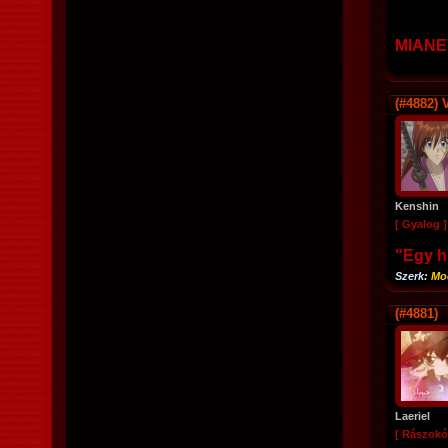
MIANE
(#4882)
V
Kenshin
[ Gyalog ]
"Egy hi
Szerk:
Mo
(#4881)
Laeriel
[ Rászokó