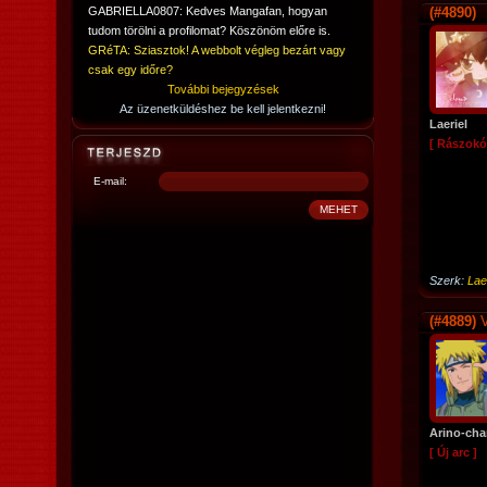
GABRIELLA0807: Kedves Mangafan, hogyan
(#4890)
tudom törölni a profilomat? Köszönöm előre is.
GRéTA: Sziasztok! A webbolt végleg bezárt vagy
csak egy időre?
További bejegyzések
Az üzenetküldéshez be kell jelentkezni!
Laeriel
[ Rászokó
E-mail:
Szerk:
Lae
(#4889)
V
Arino-ch
[ Új arc ]