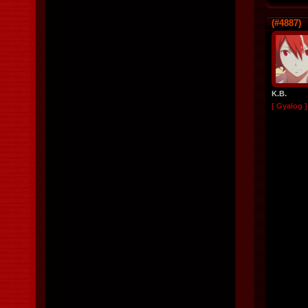
(#4887)
K.B.
[ Gyalog ]