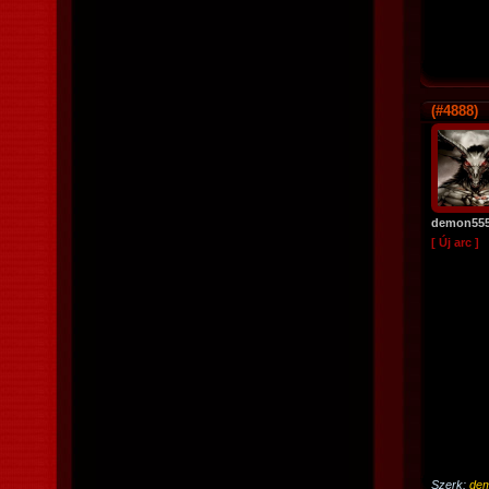
(#4888)
demon55
[ Új arc ]
Szerk:
de