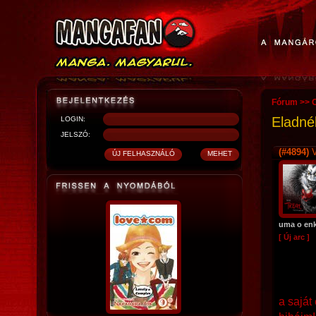
Fórum
>>
O
Eladné
LOGIN:
JELSZÓ:
(#4894)
V
uma o enk
[ Új arc ]
a saját