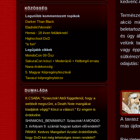
kedvenc A
Természe
Legutóbb kommentezett topikok
Darker Than Black
akció mi
Eladnék!/Vennék!
beletart
Hentai - 18 éven felülieknek!
és úgy ál
Highschool DxD
velünk ta
"is fun"
vagy épp
Legújabb cikkek
MondoCon 09 Ősz
sütkérezn
SakuraCon köszi + Moderáció + Hellsing4 errata
odajutás:
Nana érdekesség
5. Magyar Képregényfesztivál
Tavaszi képregénybörze
K.CSABA: "Sziasztok! Attól függetlenül, hogy a
webbolt megszűnt, a Death Note mangákat
kiadjátok végig? Köszi a választ." Ez engem is
érdekelne.
A tavasz
SHINMON1_BENIMARU7: Sziasztok! A MONDO
más újdo
3. évfolyam 9. számát hogyan tudom előrendelni?
PANKII: Kedves Mangafan! Azután érdeklődnék,
hogy DvD-ket még lehetséges innen rendelni?
Részletes