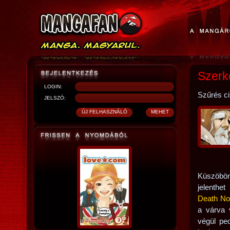
Szerk
LOGIN:
Szűrés c
JELSZÓ:
Küszöbön
jelenthe
Death No
a várva 
végül pe