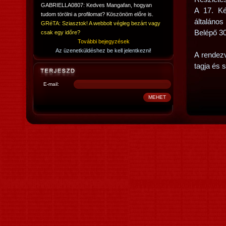
GABRIELLA0807: Kedves Mangafan, hogyan
A 17. Ké
tudom törölni a profilomat? Köszönöm előre is.
általános
GRéTA: Sziasztok! A webbolt végleg bezárt vagy
Belépő 300
csak egy időre?
További bejegyzések
Az üzenetküldéshez be kell jelentkezni!
A rendez
tagja és 
E-mail: