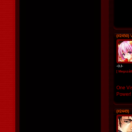
(#2450)
V
-OJ-
[ Megszáll
One Vi
Power!
(#2449)