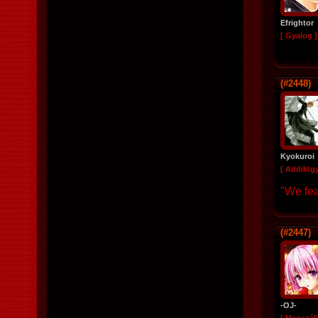
Efrightor
[ Gyalog ]
(#2448)
Kyokuroi
[ Addiktg
"We fea
(#2447)
-OJ-