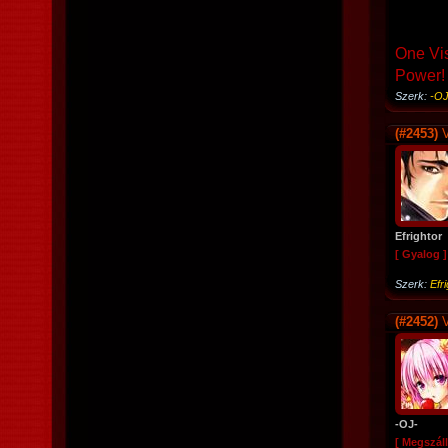
One Vi
Power!
Szerk:
-OJ
(#2453)
V
Efrightor
[ Gyalog ]
Szerk:
Efr
(#2452)
V
-OJ-
[ Megszáll