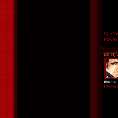
One Vi
Power!
(#2451)
V
Efrightor
[ Gyalog ]