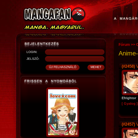
Fórum
>>
O
Anime
LOGIN:
JELSZÓ:
(#2458)
V
Efrightor
[ Gyalog ]
(#2457)
V