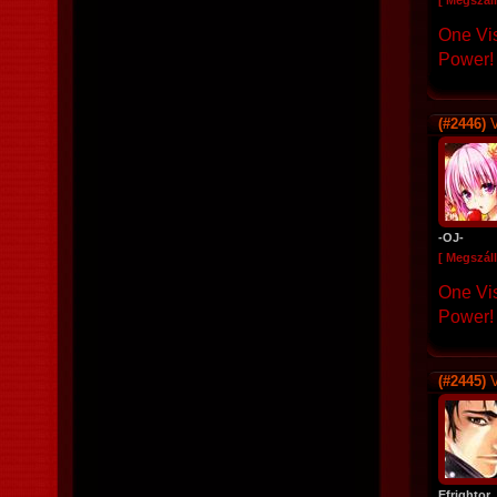
[ Megszáll
One Vi
Power!
(#2446)
V
-OJ-
[ Megszáll
One Vi
Power!
(#2445)
V
Efrightor