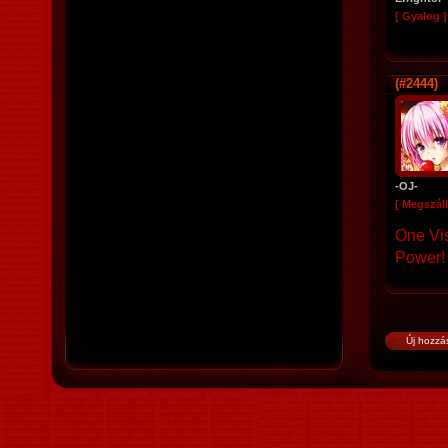
[ Gyalog ]
(#2444)
-OJ-
[ Megszáll
One Vi
Power!