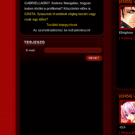
(#2455)
V
GABRIELLA0807: Kedves Mangafan, hogyan
tudom törölni a profilomat? Köszönöm előre is.
GRéTA: Sziasztok! A webbolt végleg bezárt vagy
csak egy időre?
További bejegyzések
Az üzenetküldéshez be kell jelentkezni!
Efrightor
[ Gyalog ]
E-mail:
(#2454)
V
-OJ-
[ Megszáll