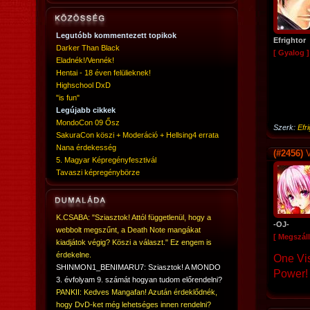
Legutóbb kommentezett topikok
Efrightor
Darker Than Black
[ Gyalog ]
Eladnék!/Vennék!
Hentai - 18 éven felülieknek!
Highschool DxD
"is fun"
Legújabb cikkek
MondoCon 09 Ősz
Szerk:
Efr
SakuraCon köszi + Moderáció + Hellsing4 errata
Nana érdekesség
(#2456)
V
5. Magyar Képregényfesztivál
Tavaszi képregénybörze
K.CSABA: "Sziasztok! Attól függetlenül, hogy a
-OJ-
webbolt megszűnt, a Death Note mangákat
[ Megszáll
kiadjátok végig? Köszi a választ." Ez engem is
érdekelne.
One Vi
SHINMON1_BENIMARU7: Sziasztok! A MONDO
Power!
3. évfolyam 9. számát hogyan tudom előrendelni?
PANKII: Kedves Mangafan! Azután érdeklődnék,
hogy DvD-ket még lehetséges innen rendelni?