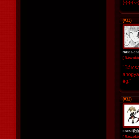
(-(-(-(-.
(#33)
Nikica-ch
[ Rászokó
"Bárcsa
ahogyan
ég."
(#32)
Encsi 吸
[ Rászokó