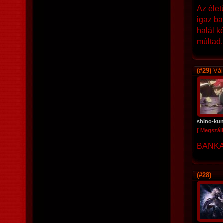
Az élet
igaz ba
halál k
múltad,
(#29)
Vál
shino-ku
[ Megszáll
BANKAI
(#28)