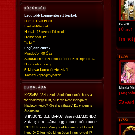
Legutóbb kommentezett topikok
Darker Than Black
Erer08
Eladnék!/Vennék!
[ Új arc ]
Hentai - 18 éven felülieknek!
Highschool DxD
I'm not 
"is fun"
Legújabb cikkek
MondoCon 09 Ősz
(#39)
SakuraCon köszi + Moderáció + Hellsing4 errata
Nana érdekesség
5. Magyar Képregényfesztivál
Tavaszi képregénybörze
Misaki Me
[ Megszáll
K.CSABA: "Sziasztok! Attól függetlenül, hogy a
webbolt megszűnt, a Death Note mangákat
Zavard 
kiadjátok végig? Köszi a választ." Ez engem is
érdekelne.
SHINMON1_BENIMARU7: Sziasztok! A MONDO
(#38)
3. évfolyam 9. számát hogyan tudom előrendelni?
PANKII: Kedves Mangafan! Azután érdeklődnék,
hogy DvD-ket még lehetséges innen rendelni?