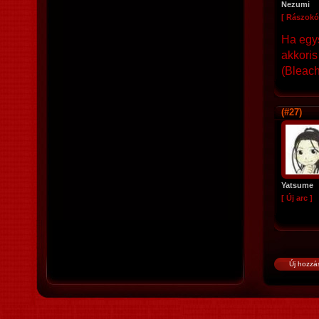
Nezumi
[ Rászokó
Ha egys
akkoris
(Bleach
(#27)
Yatsume
[ Új arc ]