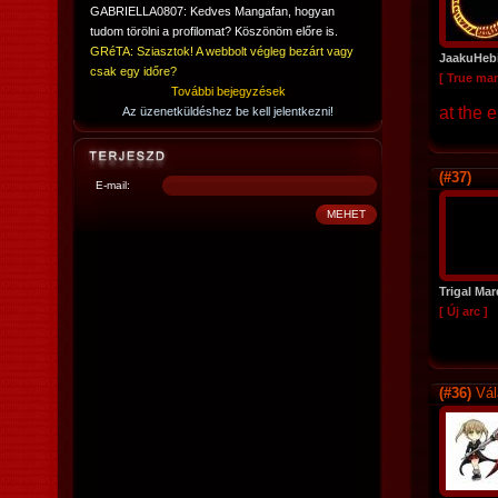
GABRIELLA0807: Kedves Mangafan, hogyan
tudom törölni a profilomat? Köszönöm előre is.
GRéTA: Sziasztok! A webbolt végleg bezárt vagy
JaakuHeb
csak egy időre?
[ True ma
További bejegyzések
at the 
Az üzenetküldéshez be kell jelentkezni!
(#37)
E-mail:
Trigal Ma
[ Új arc ]
(#36)
Vál