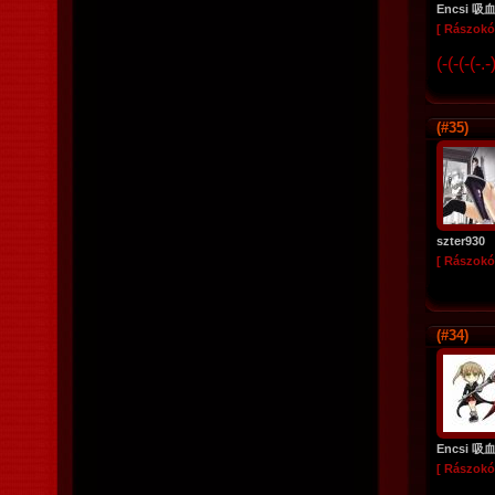
Encsi 吸
[ Rászokó
(-(-(-(-.
(#35)
szter930
[ Rászokó
(#34)
Encsi 吸
[ Rászokó