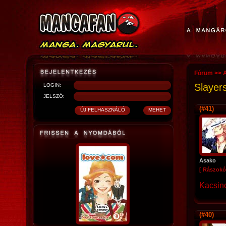
Fórum
>>
Slayer
LOGIN:
JELSZÓ:
(#41)
Asako
[ Rászokó
Kacsinc
(#40)