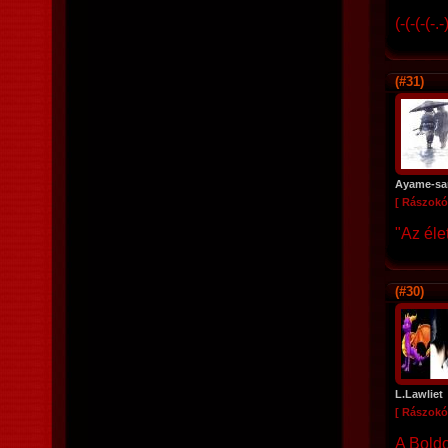
(-(-(-(-.
(#31)
Ayame-s
[ Rászokó
"Az éle
(#30)
L.Lawliet
[ Rászokó
A Bold