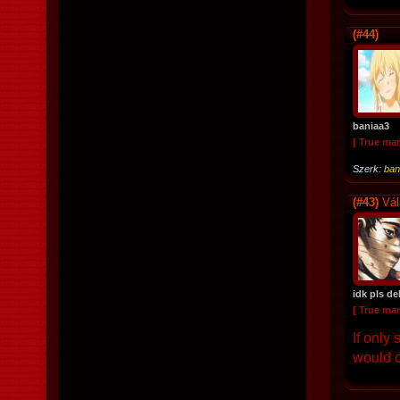
(#44)
baniaa3
[ True ma
Szerk:
ban
(#43)
Vál
idk pls de
[ True ma
If only
would c