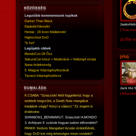
Legutóbb kommentezett topikok
Darker Than Black
JaakuHeb
Eladnék!/Vennék!
[ True ma
Hentai - 18 éven felülieknek!
Highschool DxD
at the 
"is fun"
Legújabb cikkek
MondoCon 09 Ősz
(#54)
SakuraCon köszi + Moderáció + Hellsing4 errata
Nana érdekesség
5. Magyar Képregényfesztivál
Tavaszi képregénybörze
Jack the 
[ Rászokó
K.CSABA: "Sziasztok! Attól függetlenül, hogy a
webbolt megszűnt, a Death Note mangákat
kiadjátok végig? Köszi a választ." Ez engem is
érdekelne.
SHINMON1_BENIMARU7: Sziasztok! A MONDO
3. évfolyam 9. számát hogyan tudom előrendelni?
PANKII: Kedves Mangafan! Azután érdeklődnék,
hogy DvD-ket még lehetséges innen rendelni?