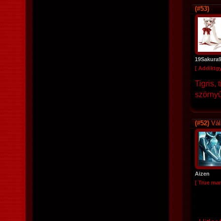
(#53)
19Sakura
[ Addiktg
Tigris,
szörny
(#52)
Vál
Aizen
[ True ma