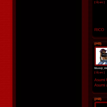
[ Új arc ]
RICO
(#49)
Momiji_A
[ Új arc ]
Asumi U
Asumi a
(#48)