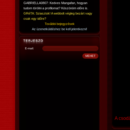
GABRIELLA0807: Kedves Mangafan, hogyan
tudom törölni a profilomat? Köszönöm előre is.
GRéTA: Sziasztok! A webbolt végleg bezárt vagy
csak egy időre?
További bejegyzések
Az üzenetküldéshez be kell jelentkezni!
E-mail:
A csodá