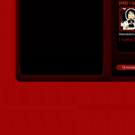
(#42)
Vál
Hanataro
[ Gyalog ]