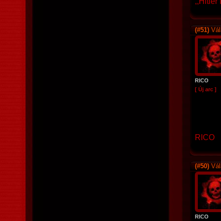
,,Hitler
(#51)
Vál
RICO
[ Új arc ]
RICO
(#50)
Vál
RICO