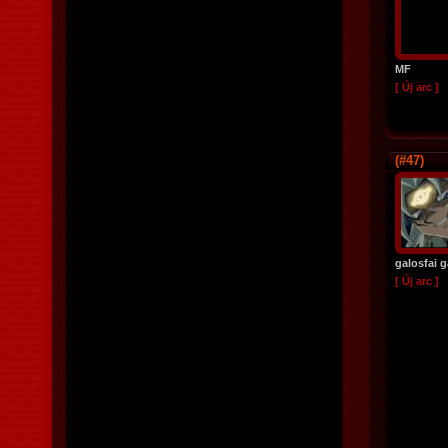
MF
[ Új arc ]
(#47)
galosfai 
[ Új arc ]