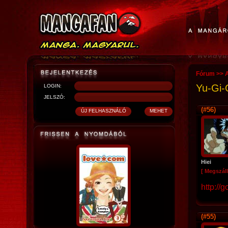
Fórum
>>
Yu-Gi-
LOGIN:
JELSZÓ:
(#56)
Hiei
[ Megszáll
http://
(#55)