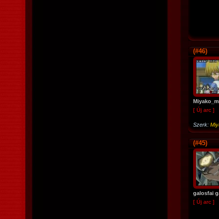
(#46)
Miyako_m
[ Új arc ]
Szerk:
Mi
(#45)
galosfai 
[ Új arc ]