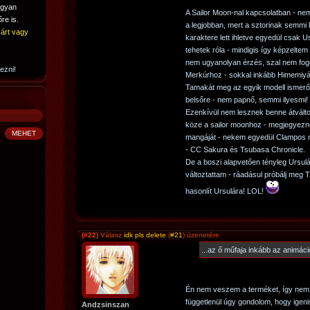
ogyan
A Sailor Moon-nal kapcsolatban - ne
re is.
a legjobban, mert a sztorinak semmi
árt vagy
karaktere lett ihletve egyedül csak U
tehetek róla - mindigis így képzelte
nem ugyanolyan érzés, szal nem fo
ezni!
Merkúrhoz - sokkal inkább Himemiyá
Tamakát meg az egyik modell ismerő
belsőre - nem papnő, semmi ilyesmi!
Ezenkívül nem lesznek benne átvál
köze a sailor moonhoz - megjegyezn
mangáját - nekem egyedül Clampos 
- CC Sakura és Tsubasa Chronicle.
De a boszi alapvetően tényleg Ursulából
változtattam - ráadásul próbálj meg 
hasonlít Ursulára! LOL!
(#22)
Válasz
idk pls delete
(
#21
) üzenetére
...az ő műfaja inkább az animáci
Én nem veszem a terméket, így nem o
függetlenül úgy gondolom, hogy igen
Andzsinszan