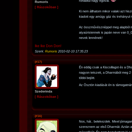
rohadtul nagy egóval.
Rumoris
[ Rászokóban ]
Ki nem állhatom mikor valaki azt hisz
kiadott egy amúgy gáz és trehányul
Az összművésznéppel meg alapból m
atyaúristennek is japán neve van 0
nevek lennének!
Ike Ike Don Don!
Szerk:
Rumoris
2010-02-10 17:35:23
(#17)
Én eddig csak a Kiscsillagot és a Dha
nagyon tetszett, a Dharmából meg 2 t
többi bejött.
Az Ösztön kiadását én is támogatnám
Szederinda
[ Rászokóban ]
(#16)
Nos, hát.. belekezdek. Mivel jómagam 
szereznem az első Dharmát. Aztán a