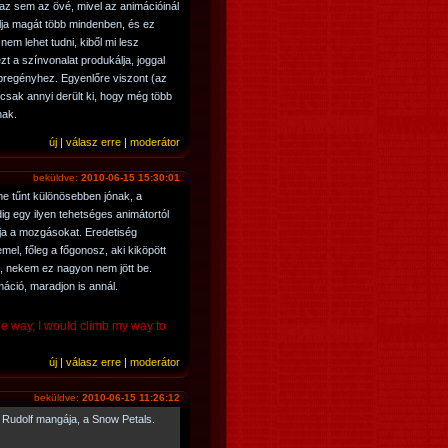
az sem az övé, mivel az animációinál
álja magát több mindenben, és ez
em lehet tudni, kiből mi lesz
t a színvonalat produkálja, joggal
pregényhez. Egyenlőre viszont (az
, csak annyi derült ki, hogy még több
nak.
új
|
válasz erre
|
moderátor
beküldve:
2010-06-15 15:30:01
e tűnt különösebben jónak, a
g egy ilyen tehetséges animátortól
ja a mozgásokat. Eredetiség
el, főleg a főgonosz, aki kiköpött
i, nekem ez nagyon nem jött be.
áció, maradjon is annál.
the way, I would climb my way to
új
|
válasz erre
|
moderátor
beküldve:
2010-06-15 11:26:12
 Rudolf mangája, a Snow Petals.