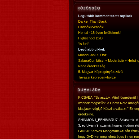
Legutóbb kommentezett topikok
Darker Than Black
Eladnék!/Vennék!
Hentai - 18 éven felülieknek!
Highschool DxD
"is fun"
Legújabb cikkek
MondoCon 09 Ősz
SakuraCon köszi + Moderáció + Hellsing
Nana érdekesség
5. Magyar Képregényfesztivál
Tavaszi képregénybörze
K.CSABA: "Sziasztok! Attól függetlenül, 
webbolt megszűnt, a Death Note mangá
kiadjátok végig? Köszi a választ." Ez en
érdekelne.
SHINMON1_BENIMARU7: Sziasztok! 
3. évfolyam 9. számát hogyan tudom elő
PANKII: Kedves Mangafan! Azután érdek
hogy DvD-ket még lehetséges innen ren