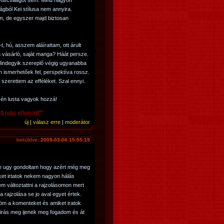
Kiscsillagot sem. Mind nagyon
ilágból Kei stílusa nem annyira.
m, de egyszer majd biztosan
, hú, asszem aláírattam, ott árult
n vásárló, saját manga? Háát persze.
Mindegyik szereplő végig ugyanabba
 ismerhetőek fel, perspektíva rossz.
 szerettem az efféléket. Szal ennyi.
r én lusta vagyok hozzá!
ivás ellen int""
új
|
válasz erre
|
moderátor
beküldve:
2009-03-06 15:55:19
e ugy gondoltam hogy azért még meg
et irtatok nekem nagyon hálás
m változtattni a rajzolásomon mert
a rajzolása se jo aval egyet értek.
m a komenteket és amiket iratok
s irás meg ijenek meg fogadom és át