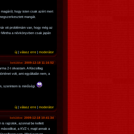
i magáról, hogy isten csak azért mert
 megszerkesztett mangát.
ár ott problémám van, hogy még az
_0 Mintha a névkönyvben csak japán
új
|
válasz erre
|
moderátor
beküldve:
2009-12-18 11:16:52
rma 2-t olvastam. A Kiscsillag
örténet volt, ami egyáltalán nem, a
, szerintem is minőségi.
új
|
válasz erre
|
moderátor
beküldve:
2009-12-18 10:41:34
is rajzolok, azonnal be kellett
 másodikat, a KVZ-t, majd annak a