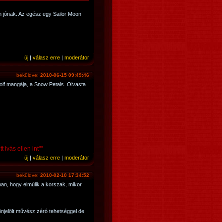
 jónak. Az egész egy Sailor Moon
új
|
válasz erre
|
moderátor
beküldve:
2010-06-15 09:49:46
lf mangája, a Snow Petals. Olvasta
ivás ellen int""
új
|
válasz erre
|
moderátor
beküldve:
2010-02-10 17:34:52
n, hogy elmúlik a korszak, mikor
 önjelölt művész zéró tehetséggel de