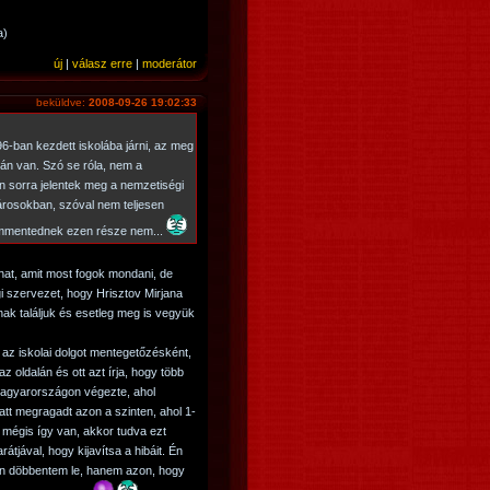
a)
új
|
válasz erre
|
moderátor
beküldve:
2008-09-26 19:02:33
96-ban kezdett iskolába járni, az meg
tán van. Szó se róla, nem a
n sorra jelentek meg a nemzetiségi
árosokban, szóval nem teljesen
 commentednek ezen része nem...
t, amit most fogok mondani, de
 szervezet, hogy Hrisztov Mirjana
ónak találjuk és esetleg meg is vegyük
az iskolai dolgot mentegetőzésként,
z oldalán és ott azt írja, hogy több
t Magyarországon végezte, ahol
att megragadt azon a szinten, ahol 1-
 mégis így van, akkor tudva ezt
átjával, hogy kijavítsa a hibáit. Én
kon döbbentem le, hanem azon, hogy