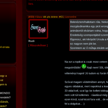
lies.
(#23)
Válasz
idk pls delete
(
#21
) üzenetére
Belenéztem/hallottam róla. Nek
mozgásdinamika egy picit wrong,
animátortól elvártam volna, hog
Eredetiség szempontjából szerin
főgonosz, aki kiköpött Ursula a
Rudi
ez nagyon nem jött be.
[ Rászokóban ]
4 errata
Szerintem az ő műfaja inkább az
Na ezt a topikot is csak most vettem
megsértődök!
Najó nem! Sőt, tök
véleményt kapni! Jó tudom ez furán 
hogy a
kat
Szóval magam védelmében annyit, hog
gem is
egyes oldalakat, mert napokkal a lea
33 oldal kell, szal így be kellett told
A MONDO
nem volt túl kellemes - ráadásul mé
rendelni?
ezen kívül, szal kicsit fura volt... 
lődnék,
fel a dolgokat... :)
delni?