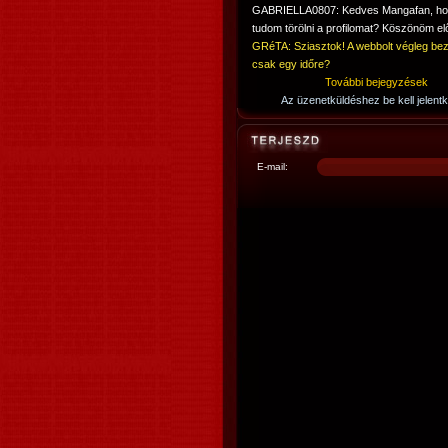
GABRIELLA0807: Kedves Mangafan, h
tudom törölni a profilomat? Köszönöm elő
GRéTA: Sziasztok! A webbolt végleg bez
csak egy időre?
További bejegyzések
Az üzenetküldéshez be kell jelentk
E-mail: