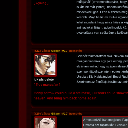
műfajánál" (erre mondhatnánk, hogy 
[ Gyalog ]
is láttunk már jobbat), hanem kiprób
mindenkire igaz. Ezen a szinten még n
később. Majd ha tíz év múlva ugyanez
lehet mondani, hogy nincs köze a ké
animációkat láttam, abból indulok ki)
gyakorlásra van szüksége a kollégá
(#21)
Válasz
Gilraen
(
#19
) üzenetére
Belenéztem/hallottam róla. Nekem sm
mozgásdinamika egy picit wrong, pedi
elvártam volna, hogy szépen ábrázol
szempontjából szerintem egyest érdem
Ursula a Kis Hableányból. Bocsi Rud
idk pls delete
Szerintem az ő műfaja inkább az anim
[ True mangafan ]
If only sorrow could build a staircase, Our tears could show 
heaven, And bring him back home again.
(#20)
Válasz
Gilraen
(
#19
) üzenetére
A mostani AS-ban megjelent Pap
Olvasta azt rajtam kívül valaki?