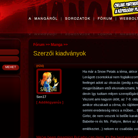
Fórum
>>
Manga
>>
Szerzői kiadványok
(#24)
Ha már a Snow Petals a téma, akkor
Lerágott csontokkal nem foglalkozo
feelinget adott az olvasás (pedig a 
megpróbáltam ettől elvonatkoztatni, 
devin így tudtam milyen szereplőgár
Sen17
Viszont ami nagyon ütött, az 7-8. olda
[ Addiktgyanús ]
amikor elszakadt a cérna, és rájötte
semmi eredeteség nincs a műben... B
Girlst, de nem veszek ki belőle karak
Babette-re és Ms. Pattyre, illetve az
emlékeztet...) nekem ez csalódás vol
We've been dreaming But who can deny, It's the best way of l