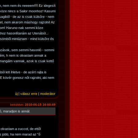
m, nem nem és neeeem!!!! Ez idegesít
 köze nincs a Sailor moonhoz! Kasumi
sagiból - de az is csak külsőre - nem
m el, nem akarom máshogy rajzolni! Az
gom! Haruno-nak semmi köze
hoz hasonlítanám az Utenából...
sömből mintáztam - mind külsőre és
tozások, sem semmi hasonló - semmi
ém, h nem is olvastam annak a
mangáim vannak, azok is csak kettő
 lett ihletve - de azért rajta is
TE kövér gonosz nőt rajzolni, aki nem
új
|
válasz erre
|
moderátor
beküldve:
2010-06-15 16:00:49
ó, maradjon is annál.
lvastam a cuccot, de ettől
is jobb, ha nem marad az "ő