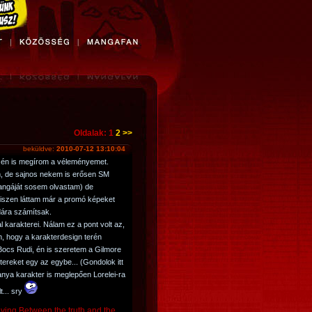
Oldalak: 1
2
>>
beküldve:
2010-07-12 13:10:04
 én is megírom a véleményemet.
m, de sajnos nekem is erősen SM
mangáját sosem olvastam) de
hiszen láttam már a promó képeket
dára számítsak.
l karakterei. Nálam ez a pont volt az,
m, hogy a karakterdesign terén
ocs Rudi, én is szeretem a Gilmore
tereket egy az egybe... (Gondolok itt
 anya karakter is meglepően Lorelei-ra
t... sry
iving Between the truth and the