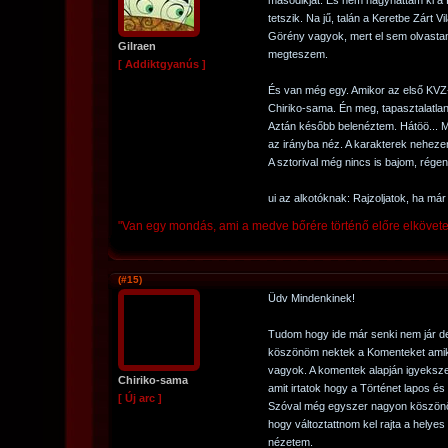
másodikját. És nem hagyhattam ki a 
tetszik. Na jű, talán a Keretbe Zárt V
Görény vagyok, mert el sem olvasta
Gilraen
megteszem.
[ Addiktgyanús ]
És van még egy. Amikor az első KVZ-t
Chiriko-sama. Én meg, tapasztalatla
Aztán később belenéztem. Hátöö... 
az irányba néz. A karakterek nehezen
A sztorival még nincs is bajom, régen
ui az alkotóknak: Rajzoljatok, ha má
"Van egy mondás, ami a medve bőrére történő előre elkövetett 
(#15)
Üdv Mindenkinek!
Tudom hogy ide már senki nem jár d
köszönöm nektek a Komenteket amik
vagyok. A komentek alapján igyeksze
Chiriko-sama
amit irtatok hogy a Történet lapos és 
[ Új arc ]
Szóval még egyszer nagyon köszönö
hogy változtattnom kel rajta a helye
nézetem.