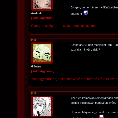
Én igen, de nem érzem különösebben
Andicilin
doujinshi.
[ Addiktgyanús ]
Csúcs ez az érzés, de csak annak, aki az, ami.
(#19)
A mostani AS-ban megjelent Pap Rudo
azt rajtam kívül valaki?
Gilraen
[ Addiktgyanús ]
"Van egy mondás, ami a medve bőrére történő előre elkövetett 
(#18)
Azért én komolyan reménykedek abba
boldog boldogtalan mangákat gyárt.
Hrisztov Mirjana egy öntelt... szóval