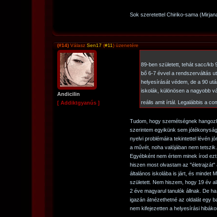
Sok szeretettel Chiriko-sama (Mirjan
(#14)
Válasz
Sen17
(
#11
) üzenetére
89-ben született, tehát sacc/kb 
bő 6-7 évvel a rendszerváltás u
helyesírását védem, de a 90 utá
iskolák, különösen a nagyobb v
Andicilin
reális amit írtál. Legalábbis a
[ Addiktgyanús ]
Tudom, hogy szemétségnek hangozha
szerintem egyikünk sem jótékonysági
nyelvi problémáira tekintettel lévén j
a művét, noha valójában nem tetszik.
Egyébként nem értem minek írod ezt 
hiszen most olvastam az "életrajzát" a
általános iskolába is járt, és minde
született. Nem hiszem, hogy 19 év al
2 éve magyarul tanulók állnak. De ha
igazán átnézethetné az oldalát egy bar
nem kifejezetten a helyesírási hibá