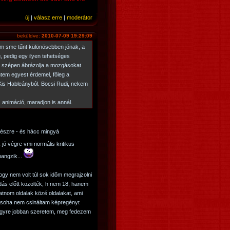
új
|
válasz erre
|
moderátor
beküldve:
2010-07-09 19:29:09
em sme tűnt különösebben jónak, a
 pedig egy ilyen tehetséges
y szépen ábrázolja a mozgásokat.
tem egyest érdemel, főleg a
 Kis Hableányból. Bocsi Rudi, nekem
 animáció, maradjon is annál.
 észre - és hácc mingyá
 jó végre vmi normális kritikus
hangzik...
y nem volt túl sok időm megrajzolni
dás előtt közölték, h nem 18, hanem
ogatnom oldalak közé oldalakat, ami
g soha nem csináltam képregényt
de egyre jobban szeretem, meg fedezem