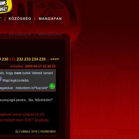
9
230
231
232
233
234
235
...
<<
>>
beküldve:
2009-04-17 22:42:21
épés, hogy
nem
tudok Veletek tartani
Majd legközelebb.
agatokat - helyettem is!*kacsint*
 sunnyogni pestre...Na, Nővérkém?
ának annyi szépet és jót,
elyett nem. Érti?" [jogtulaj:
új
|
válasz erre
|
moderátor