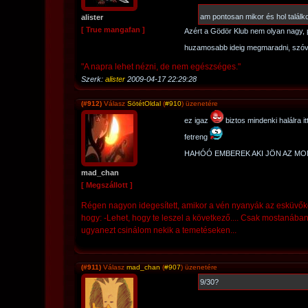
am pontosan mikor és hol talál
alister
[ True mangafan ]
Azért a Gödör Klub nem olyan nagy, 
huzamosabb ideig megmaradni, szóva
"A napra lehet nézni, de nem egészséges."
Szerk:
alister
2009-04-17 22:29:28
(#912)
Válasz
SötétOldal
(
#910
) üzenetére
ez igaz
biztos mindenki halálra 
fetreng
HAHÓÓ EMBEREK AKI JÖN AZ MON
mad_chan
[ Megszállott ]
Régen nagyon idegesített, amikor a vén nyanyák az esküvőkö
hogy: -Lehet, hogy te leszel a következő.... Csak mostanában
ugyanezt csinálom nekik a temetéseken...
(#911)
Válasz
mad_chan
(
#907
) üzenetére
9/30?