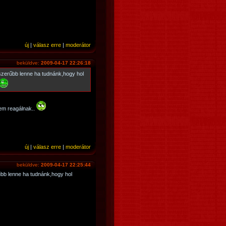
új
|
válasz erre
|
moderátor
beküldve:
2009-04-17 22:26:18
szerűbb lenne ha tudnánk,hogy hol
nem reagálnak..
új
|
válasz erre
|
moderátor
beküldve:
2009-04-17 22:25:44
űbb lenne ha tudnánk,hogy hol