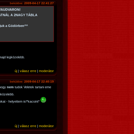
beküldve:
2009-04-17 22:41:27
LYAUDVARON!
ATNÁL A 2NAGY TÁBLA
ljuk a Gödörben^^
 majd legközelebb.
új
|
válasz erre
|
moderátor
beküldve:
2009-04-17 22:40:19
 hogy
nem
tudok Veletek tartani eme
gközelebb.
kat - helyettem is!*kacsint*
új
|
válasz erre
|
moderátor