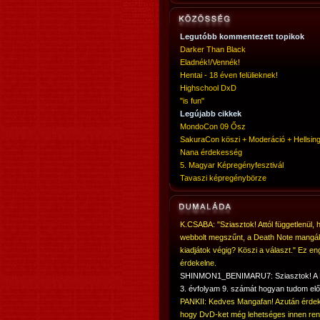
Legutóbb kommentezett topikok
Darker Than Black
Eladnék!/Vennék!
Hentai - 18 éven felülieknek!
Highschool DxD
"is fun"
Legújabb cikkek
MondoCon 09 Ősz
SakuraCon köszi + Moderáció + Hellsing
Nana érdekesség
5. Magyar Képregényfesztivál
Tavaszi képregénybörze
K.CSABA: "Sziasztok! Attól függetlenül, 
webbolt megszűnt, a Death Note mangá
kiadjátok végig? Köszi a választ." Ez en
érdekelne.
SHINMON1_BENIMARU7: Sziasztok! 
3. évfolyam 9. számát hogyan tudom elő
PANKII: Kedves Mangafan! Azután érdek
hogy DvD-ket még lehetséges innen ren