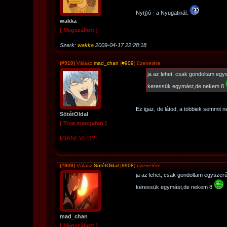
Ny(j)ó - a Nyugatinál.
wakka
[ Megszállott ]
Szerk:
wakka
2009-04-17 22:28:18
(#910)
Válasz
mad_chan
(
#909
) üzenetére
ja az lehet, csak gondoltam egy
keressük egymást,de nekem 8
Ez igaz, de látod, a többiek semmit 
SötétOldal
[ True mangafan ]
MIANEVED?!
(#909)
Válasz
SötétOldal
(
#908
) üzenetére
ja az lehet, csak gondoltam egyszer
keressük egymást,de nekem 8
mad_chan
[ Megszállott ]