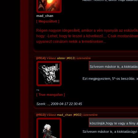
mad_chan
[ Megszállott ]
Régen nagyon idegesített, amikor a vén nyanyák az esküvőkö
hogy: -Lehet, hogy te leszel a következő.... Csak mostanában
ugyanezt csinálom nekik a temetéseken...
(#914)
Válasz
alister
(
#913
) üzenetére
Szívesen máskor is, a kioktatás
Ezt megjegyeztem, 5*-os beszólás. 
..,
[ True mangafan ]
Szerk:
..,
2009-04-17 22:30:45
(#913)
Válasz
mad_chan
(
#902
) üzenetére
köszönjük,hogy te vagy a fény
Szívesen máskor is, a kioktatásügyi 