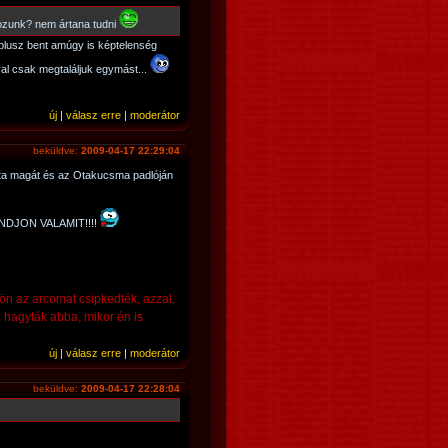
kozunk? nem ártana tudni
plusz bent amúgy is képtelenség
l csak megtaláljuk egymást...
új
|
válasz erre
|
moderátor
beküldve:
2009-04-17 22:29:04
itta magát és az Otakucsma padlóján
DJON VALAMIT!!!!
n az arcomat csipkedték, azzal,
 hagyták abba, mikor én is
új
|
válasz erre
|
moderátor
beküldve:
2009-04-17 22:28:04