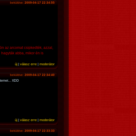
beküldve:
2009-04-17 22:34:55
n az arcomat csipkedték, azzal,
 hagyták abba, mikor én is
új
|
válasz erre
|
moderátor
beküldve:
2009-04-17 22:34:40
ztemet... XDD
új
|
válasz erre
|
moderátor
beküldve:
2009-04-17 22:33:33