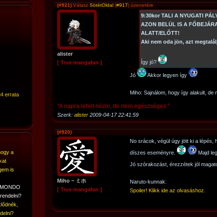
(#921)
Válasz
SötétOldal
(
#917
) üzenetére
9:30kor TALI A NYUGATI PÁ
AZON BELÜL IS A FŐBEJÁR
ALATT/ELŐTT!
Aki nem oda jön, azt megtalá
alister
Így jó?
[ True mangafan ]
Jó
Akkor legyen így
Miho: Sajnálom, hogy így alakult, de
4 errata
"A napra lehet nézni, de nem egészséges."
Szerk:
alister
2009-04-17 22:41:59
(#920)
No srácok, végül úgy jött ki a lépés,
hogy a
díszes eseményre.
Majd le
kat
Jó szórakozást, érezzétek jól magato
gem is
Miho ~ ミホ
Naruto-kunnak:
A MONDO
[ True mangafan ]
Spoiler! Klikk ide az olvasáshoz.
rendelni?
lődnék,
delni?