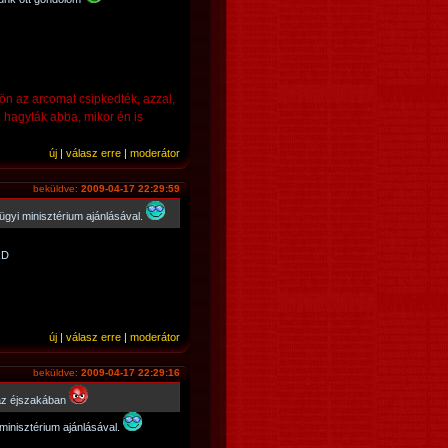
n az arcomat csipkedték, azzal,
 hagyták abba, mikor én is
új
|
válasz erre
|
moderátor
beküldve:
2009-04-17 22:29:59
ügyi minisztérium ajánlásával.
xD
új
|
válasz erre
|
moderátor
beküldve:
2009-04-17 22:29:16
 az éjszakában
minisztérium ajánlásával.