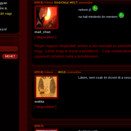
(#919)
Válasz
SötétOldal
(
#917
) üzenetére
ogyan
re is.
nekem jó
árt vagy
na hali mindenki én mentem
ezni!
mad_chan
[ Megszállott ]
Régen nagyon idegesített, amikor a vén nyanyák az esküvőkö
hogy: -Lehet, hogy te leszel a következő.... Csak mostanában
ugyanezt csinálom nekik a temetéseken...
(#918)
Válasz
..,
(
#916
) üzenetére
Látom, nem csak én érzem itt a ves
wakka
[ Megszállott ]
(#917)