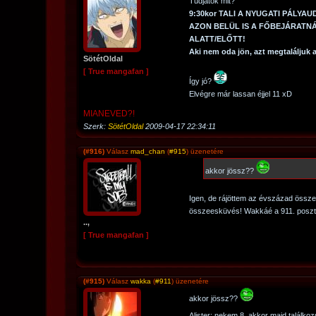
Tudjátok mit?
9:30kor TALI A NYUGATI PÁLYA
AZON BELÜL IS A FŐBEJÁRATN
ALATT/ELŐTT!
Aki nem oda jön, azt megtaláljuk
SötétOldal
[ True mangafan ]
Így jó?
Elvégre már lassan éjjel 11 xD
MIANEVED?!
Szerk:
SötétOldal
2009-04-17 22:34:11
(#916)
Válasz
mad_chan
(
#915
) üzenetére
akkor jössz??
Igen, de rájöttem az évszázad össz
összeesküvés! Wakkáé a 911. poszt itt
..,
[ True mangafan ]
(#915)
Válasz
wakka
(
#911
) üzenetére
akkor jössz??
Alister: nekem 8, akkor majd találko