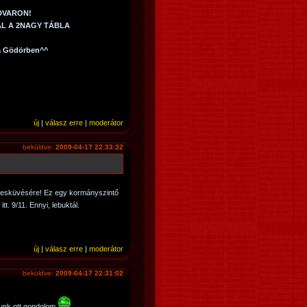
UDVARON!
ÁL A 2NAGY TÁBLA
 a Gödörben^^
új
|
válasz erre
|
moderátor
beküldve:
2009-04-17 22:33:32
eesküvésére! Ez egy kormányszintő
. 9/11. Ennyi, lebuktál.
új
|
válasz erre
|
moderátor
beküldve:
2009-04-17 22:31:02
zunk ott gondolom