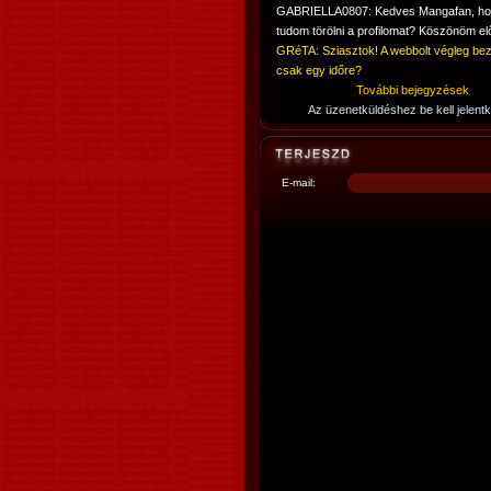
GABRIELLA0807: Kedves Mangafan, h
tudom törölni a profilomat? Köszönöm elő
GRéTA: Sziasztok! A webbolt végleg bez
csak egy időre?
További bejegyzések
Az üzenetküldéshez be kell jelentk
E-mail: