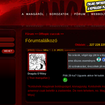
Fórum
>>
Offtopic cuccok
>>
Fórumtalálkozó
Oldalak: ...
227
228
22
(#922)
Válasz
Miho ~ ミホ
(
#920
) üzenetére
No srácok, végül úgy jött ki a l
eme díszes eseményre.
Jó szórakozást, érezzétek jól m
Dragda O'Riley
Pölö 26-ka? Ugyanis akkor fel tudok
[ True mangafan ]
"Koldulnék magának boldogságot, kisnagyság. Koldulnék mag
amennyi csak belefér a zsebembe. De nem tehetem, no. Maga h
Miyu]