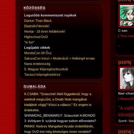
Legutóbb kommentezett topikok
Darker Than Black
Eladnék!/Vennék!
C-san
Hentai - 18 éven felülieknek!
[ True ma
Highschool DxD
"is fun"
-
Legújabb cikkek
MondoCon 09 Ősz
SakuraCon köszi + Moderáció + Hellsing4 errata
(#1975)
Nana érdekesség
5. Magyar Képregényfesztivál
Tavaszi képregénybörze
Nao~chan
K.CSABA: "Sziasztok! Attól függetlenül, hogy a
[ Megszáll
webbolt megszűnt, a Death Note mangákat
kiadjátok végig? Köszi a választ." Ez engem is
"A való
érdekelne.
követjü
SHINMON1_BENIMARU7: Sziasztok! A MONDO
3. évfolyam 9. számát hogyan tudom előrendelni?
Szerk:
Na
PANKII: Kedves Mangafan! Azután érdeklődnék,
hogy DvD-ket még lehetséges innen rendelni?
(#1974)
V