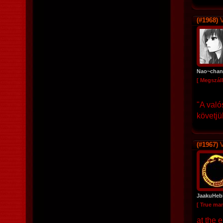
(#1968)
V
Nao~chan
[ Megszáll
"A való
követjü
(#1967)
V
JaakuHeb
[ True ma
at the 