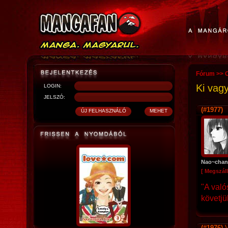
Fórum
>>
O
Ki vagy
LOGIN:
JELSZÓ:
(#1977)
Nao~chan
[ Megszáll
"A való
követjü
(#1976)
V