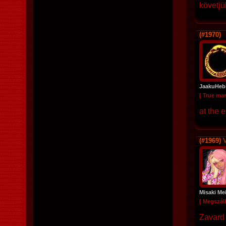
követjü
(#1970)
JaakuHeb
[ True ma
at the 
(#1969)
V
Misaki Me
[ Megszáll
Zavard 