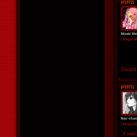
(#1972)
Misaki Me
[ Megszáll
Zavard 
(#1971)
Nao~chan
[ Megszáll
"A való