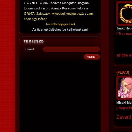
GABRIELLA0807: Kedves Mangafan, hogyan
tudom törölni a profilomat? Köszönöm előre is.
GRéTA: Sziasztok! A webbolt végleg bezárt vagy
csak egy időre?
További bejegyzések
JaakuHeb
Az üzenetküldéshez be kell jelentkezni!
[ True ma
E-mail:
at the 
(#1973)
Misaki Me
[ Megszáll
Zavard 