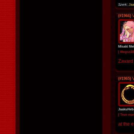
Szerk:
Jaa
(#1966)
V
Misaki Me
[ Megszáll
Zavard 
(#1965)
V
JaakuHeb
[ True ma
at the 