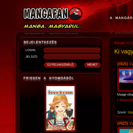
Fórum
>>
O
Ki vagy
LOGIN:
JELSZÓ:
(#826)
Vá
Usagi-ch
[ Megszáll
Szerk:
Usa
(#825)
Vá