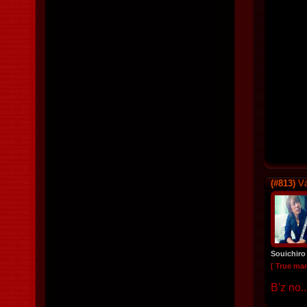
(#813)
Vá
Souichiro
[ True ma
B'z no.