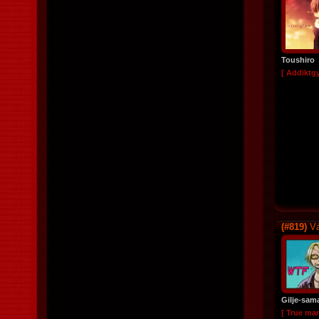
Toushiro
[ Addiktg
(#819)
Vá
Gilje-sam
[ True ma