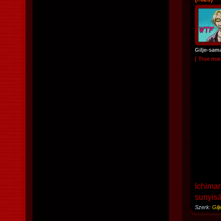
Gilje-sam
[ True ma
Ichimar
sunyiság
Szerk:
Gil