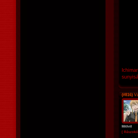
Ichimar
sunyiság
(#816)
Vá
Mithril
[ Rászokó