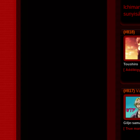
Ichimar
sunyiság
(#818)
Toushiro
[ Addiktg
(#817)
Vá
Gilje-sam
[ True ma