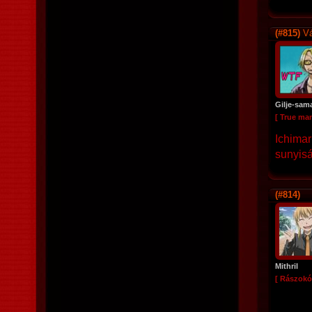
(#815)
Vá
Gilje-sam
[ True ma
Ichimar
sunyiság
(#814)
Mithril
[ Rászokó