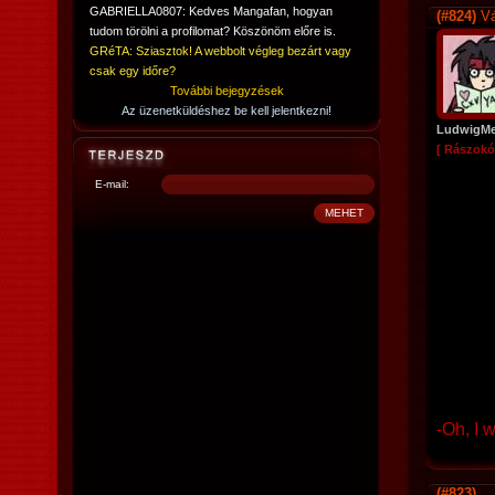
GABRIELLA0807: Kedves Mangafan, hogyan
(#824)
Vá
tudom törölni a profilomat? Köszönöm előre is.
GRéTA: Sziasztok! A webbolt végleg bezárt vagy
csak egy időre?
További bejegyzések
Az üzenetküldéshez be kell jelentkezni!
LudwigMe
[ Rászokó
E-mail:
-Oh, I 
(#823)