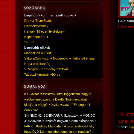
Legutóbb kommentezett topikok
Darker Than Black
Gilje-sam
Eladnék!/Vennék!
[ True ma
Hentai - 18 éven felülieknek!
Highschool DxD
"is fun"
Legújabb cikkek
MondoCon 09 Ősz
SakuraCon köszi + Moderáció + Hellsing4 errata
Nana érdekesség
5. Magyar Képregényfesztivál
Tavaszi képregénybörze
K.CSABA: "Sziasztok! Attól függetlenül, hogy a
webbolt megszűnt, a Death Note mangákat
kiadjátok végig? Köszi a választ." Ez engem is
érdekelne.
Ichimar
SHINMON1_BENIMARU7: Sziasztok! A MONDO
sunyiság
3. évfolyam 9. számát hogyan tudom előrendelni?
PANKII: Kedves Mangafan! Azután érdeklődnék,
Szerk:
Gil
hogy DvD-ket még lehetséges innen rendelni?