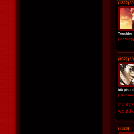
(#822)
Vá
Toushiro
[ Addiktg
(#821)
Vá
idk pls de
[ True ma
If only
would c
(#820)