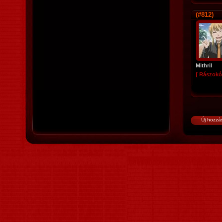
(#812)
Mithril
[ Rászokó