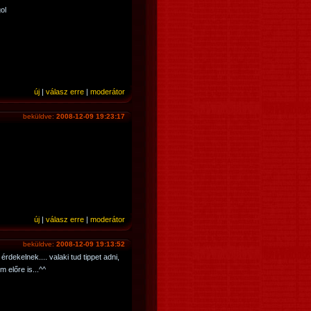
ol
új
|
válasz erre
|
moderátor
beküldve:
2008-12-09 19:23:17
új
|
válasz erre
|
moderátor
beküldve:
2008-12-09 19:13:52
dekelnek.... valaki tud tippet adni,
 előre is...^^