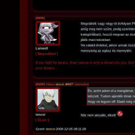
(#696)
Megválnék vagy négy-öt évfolyam PC 
amíg meg nem szűnt, pedig szerintem
kategóriában), hozzá megvan az ös
játék maxi tokokban.
Ha valakit érdekel, akkor annak ö
Lanwell
mennyiség az egész és mennyiért.
[ Megszállott ]
If you fight for peace, then peace is only a dream for you. But y
your dream.
(#695)
Válasz
tencsi
(
#687
) üzenetére
Én, azért adom el a mangáimat,
tetszett. Tudom ajándék lónak n
Hogy ne legyen off: Eladó még
tencsi
Már nem aktuális, elkelt!
[ Új arc ]
Szerk:
tencsi
2008-12-05 08:11:28