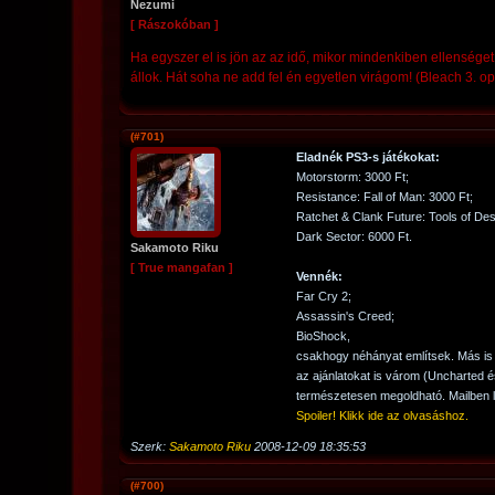
Nezumi
[ Rászokóban ]
Ha egyszer el is jön az az idő, mikor mindenkiben ellenséget 
állok. Hát soha ne add fel én egyetlen virágom! (Bleach 3. op
(#701)
Eladnék PS3-s játékokat:
Motorstorm: 3000 Ft;
Resistance: Fall of Man: 3000 Ft;
Ratchet & Clank Future: Tools of Des
Dark Sector: 6000 Ft.
Sakamoto Riku
[ True mangafan ]
Vennék:
Far Cry 2;
Assassin's Creed;
BioShock,
csakhogy néhányat említsek. Más is
az ajánlatokat is várom (Uncharted 
természetesen megoldható. Mailben l
Spoiler! Klikk ide az olvasáshoz.
Szerk:
Sakamoto Riku
2008-12-09 18:35:53
(#700)