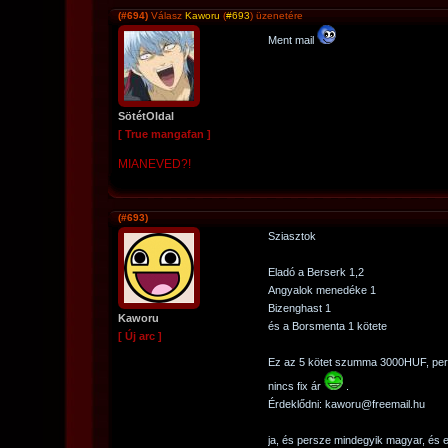
(#694)
Válasz
Kaworu
(
#693
) üzenetére
Ment mail
SötétOldal
[ True mangafan ]
MIANEVED?!
(#693)
Sziasztok
Eladó a Berserk 1,2
Angyalok menedéke 1
Bizenghast 1
Kaworu
és a Borsmenta 1 kötete
[ Új arc ]
Ez az 5 kötet szumma 3000HUF, pers
nincs fix ár
.
Érdeklődni: kaworu@freemail.hu
ja, és persze mindegyik magyar, és eg