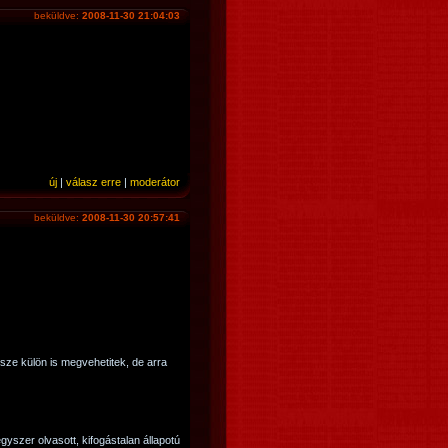
beküldve:
2008-11-30 21:04:03
új
|
válasz erre
|
moderátor
beküldve:
2008-11-30 20:57:41
ze külön is megvehetitek, de arra
yszer olvasott, kifogástalan állapotú