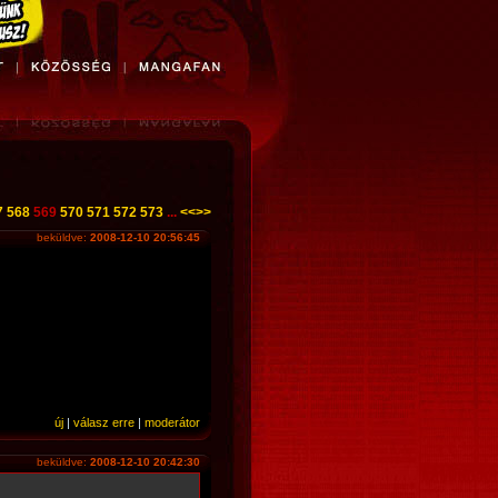
7
568
569
570
571
572
573
...
<<
>>
beküldve:
2008-12-10 20:56:45
új
|
válasz erre
|
moderátor
beküldve:
2008-12-10 20:42:30