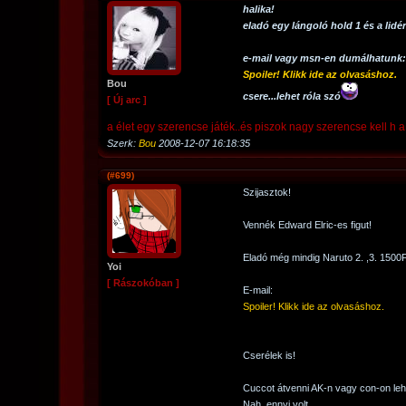
halika!
eladó egy lángoló hold 1 és a lidé
e-mail vagy msn-en dumálhatunk:
Spoiler! Klikk ide az olvasáshoz.
Bou
csere...lehet róla szó
[ Új arc ]
a élet egy szerencse játék..és piszok nagy szerencse kell h 
Szerk:
Bou
2008-12-07 16:18:35
(#699)
Szijasztok!
Vennék Edward Elric-es figut!
Eladó még mindig Naruto 2. ,3. 1500F
Yoi
[ Rászokóban ]
E-mail:
Spoiler! Klikk ide az olvasáshoz.
Cserélek is!
Cuccot átvenni AK-n vagy con-on leh
Nah, ennyi volt.