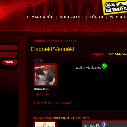
Fórum
>>
Offtopic cuccok
>>
Eladnék!/Vennék!
Oldalak: ...
565
566
56
(#707)
a pü privát üzenet
shino-kun
[ Megszállott ]
BANKAI:"hihio Zabimaru"
(#706)
Válasz
Kaminaga
(
#705
) üzenetére
ment egy PÜ