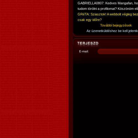
GABRIELLA0807: Kedves Mangafan, h
tudom törölni a profilomat? Köszönöm elő
GRéTA: Sziasztok! A webbolt végleg bez
csak egy időre?
További bejegyzések
Az üzenetküldéshez be kell jelentk
E-mail: