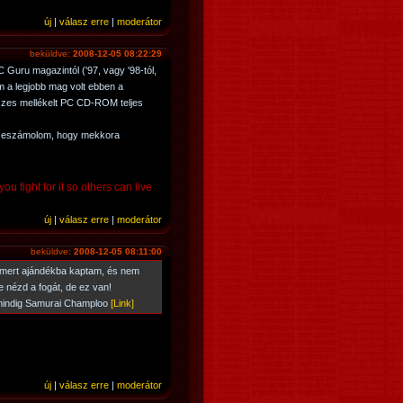
új
|
válasz erre
|
moderátor
beküldve:
2008-12-05 08:22:29
Guru magazintól ('97, vagy '98-tól,
 a legjobb mag volt ebben a
szes mellékelt PC CD-ROM teljes
sszeszámolom, hogy mekkora
ou fight for it so others can live
új
|
válasz erre
|
moderátor
beküldve:
2008-12-05 08:11:00
 mert ajándékba kaptam, és nem
e nézd a fogát, de ez van!
 mindig Samurai Champloo
[Link]
új
|
válasz erre
|
moderátor