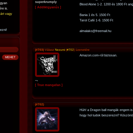
superkrumply
ogyan
Blood Alone 1-2. 1200 és 1800 Ft ang
[ Addiktgyanús ]
re is.
árt vagy
Bania 1 és 5. 1500 Ft
Tarot Café 1-6. 1500 Ft
ezni!
almalako@freemail.hu
(#703)
Válasz
Nezumi
(
#702
) üzenetére
Amazon.com-ról biztosan.
..,
[ True mangafan ]
(#702)
Húh! a Dragon ball mangák engem is ér
hogy hol tudok beszerezni? Köszönöm