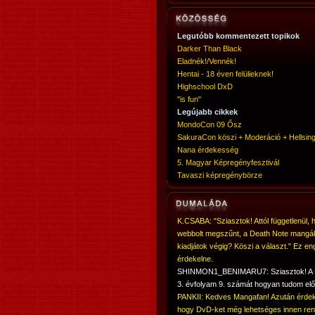
Legutóbb kommentezett topikok
Darker Than Black
Eladnék!/Vennék!
Hentai - 18 éven felülieknek!
Highschool DxD
"is fun"
Legújabb cikkek
MondoCon 09 Ősz
SakuraCon köszi + Moderáció + Hellsing
Nana érdekesség
5. Magyar Képregényfesztivál
Tavaszi képregénybörze
K.CSABA: "Sziasztok! Attól függetlenül, 
webbolt megszűnt, a Death Note mangá
kiadjátok végig? Köszi a választ." Ez en
érdekelne.
SHINMON1_BENIMARU7: Sziasztok! 
3. évfolyam 9. számát hogyan tudom elő
PANKII: Kedves Mangafan! Azután érdek
hogy DvD-ket még lehetséges innen ren