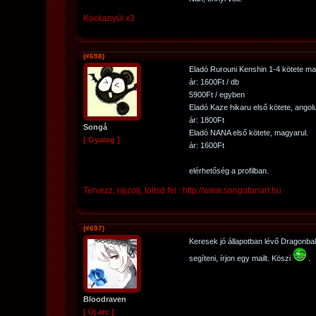
Kockanyúl x3
(#698)
Eladó Rurouni Kenshin 1-4 kötete ma
ár: 1600Ft / db
5900Ft / egyben
Eladó Kaze hikaru első kötete, angolu
ár: 1800Ft
Songá
Eladó NANA első kötete, magyarul.
[ Gyalog ]
ár: 1600Ft
elérhetőség a profilban.
Tervezz, rajzolj, töltsd fel : http://www.songafanart.hu
(#697)
Keresek jó állapotban lévő Dragonball
segíteni, írjon egy mailt. Köszi
.
Bloodraven
[ Új arc ]