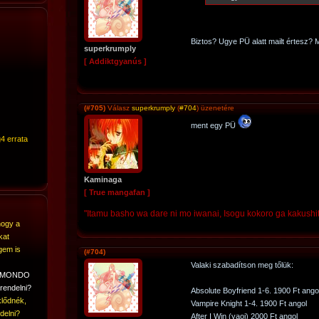
Biztos? Ugye PÜ alatt mailt értesz? 
superkrumply
[ Addiktgyanús ]
(#705)
Válasz
superkrumply
(
#704
) üzenetére
ment egy PÜ
4 errata
Kaminaga
[ True mangafan ]
"Itamu basho wa dare ni mo iwanai, Isogu kokoro ga kakushi
hogy a
kat
gem is
(#704)
Valaki szabadítson meg tőlük:
A MONDO
rendelni?
Absolute Boyfriend 1-6. 1900 Ft ango
lődnék,
Vampire Knight 1-4. 1900 Ft angol
delni?
After I Win (yaoi) 2000 Ft angol