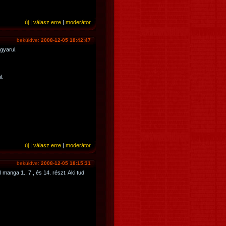
új
|
válasz erre
|
moderátor
beküldve:
2008-12-05 18:42:47
gyarul.
l.
új
|
válasz erre
|
moderátor
beküldve:
2008-12-05 18:15:31
 manga 1., 7., és 14. részt. Aki tud