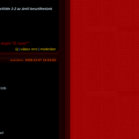
rcfölde 1-2 az árról beszélhetünk
a végén TE nyerj^^
új
|
válasz erre
|
moderátor
beküldve:
2008-12-07 16:03:04
t/db
et!