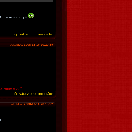
Mert semmi sem jött
új
|
válasz erre
|
moderátor
beküldve:
2008-12-10 20:20:35
ta yume wo..."
új
|
válasz erre
|
moderátor
beküldve:
2008-12-10 20:15:52
l