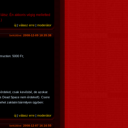
látsz. Én akkoris végig melletted
.)
új
|
válasz erre
|
moderátor
beküldve:
2008-12-09 18:35:38
truction: 5000 Ft;
 érdekel, csak kevésbé, de azokat
és Dead Space nem érdekel!). Csere
ehet zaklatni bármilyen ügyben:
új
|
válasz erre
|
moderátor
beküldve:
2008-12-07 16:16:55