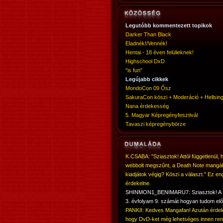
Legutóbb kommentezett topikok
Darker Than Black
Eladnék!/Vennék!
Hentai - 18 éven felülieknek!
Highschool DxD
"is fun"
Legújabb cikkek
MondoCon 09 Ősz
SakuraCon köszi + Moderáció + Hellsing
Nana érdekesség
5. Magyar Képregényfesztivál
Tavaszi képregénybörze
K.CSABA: "Sziasztok! Attól függetlenül, 
webbolt megszűnt, a Death Note mangá
kiadjátok végig? Köszi a választ." Ez en
érdekelne.
SHINMON1_BENIMARU7: Sziasztok! 
3. évfolyam 9. számát hogyan tudom elő
PANKII: Kedves Mangafan! Azután érdek
hogy DvD-ket még lehetséges innen ren