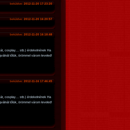
beküldve:
2012-11-20 17:23:20
beküldve:
2012-11-20 16:20:57
beküldve:
2012-11-20 16:18:48
t, cosplay.... stb.) érdekelnének Ha
válnál tőlük, örömmel várom leveled!
beküldve:
2012-11-16 17:46:45
t, cosplay.... stb.) érdekelnének Ha
válnál tőlük, örömmel várom leveled!