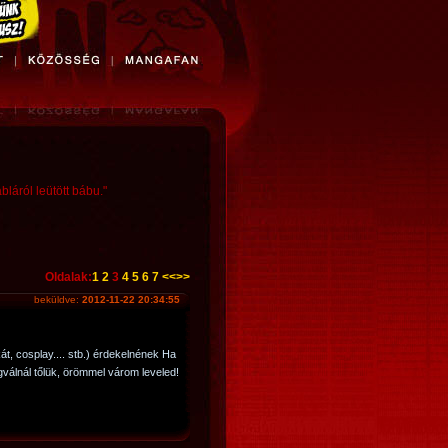
láról leütött bábu."
Oldalak:
1
2
3
4
5
6
7
<<
>>
beküldve:
2012-11-22 20:34:55
t, cosplay.... stb.) érdekelnének Ha
válnál tőlük, örömmel várom leveled!