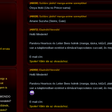
(
#6030
)
Szólánc játék// manga-anime szereplökel
Otoya Ittoki (Uta no Prince-sama)
(
#6028
)
Szólánc játék// manga-anime szereplökel
Amane Suzuha (Steins; Gate)
(
#6972
)
Eladnék!/Vennék!
Helló Mindenki!
Pandora Heartsos és Letter Bees holmik (manga, táska, kitűző, plaká
van a tulajdonodban ezekkel a témával kapcsolatos cuccaid, és meg
4 errata
E-mail cím:
Spoiler! Klikk ide az olvasáshoz.
(
#6950
)
Eladnék!/Vennék!
Helló Mindenki!
hogy a
kat
Pandora Heartsos és Letter Bees holmik (manga, táska, kitűző, plaká
gem is
van a tulajdonodban ezekkel a témával kapcsolatos cuccaid, és meg
A MONDO
rendelni?
E-mail cím:
lődnék,
Spoiler! Klikk ide az olvasáshoz.
delni?