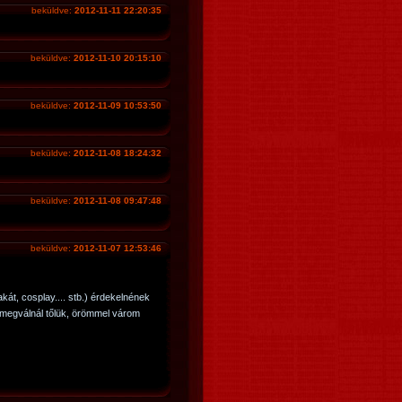
beküldve:
2012-11-11 22:20:35
beküldve:
2012-11-10 20:15:10
beküldve:
2012-11-09 10:53:50
beküldve:
2012-11-08 18:24:32
beküldve:
2012-11-08 09:47:48
beküldve:
2012-11-07 12:53:46
akát, cosplay.... stb.) érdekelnének
 megválnál tőlük, örömmel várom