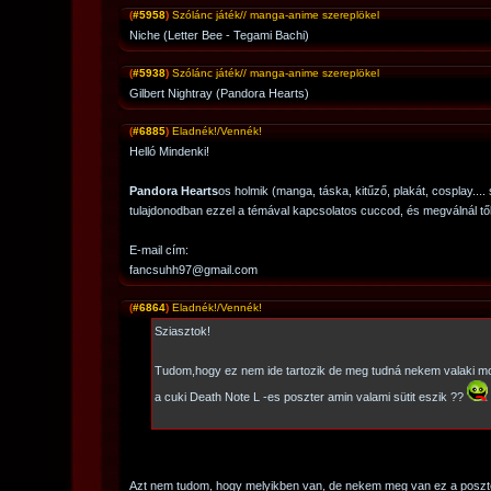
(
#5958
)
Szólánc játék// manga-anime szereplökel
Niche (Letter Bee - Tegami Bachi)
(
#5938
)
Szólánc játék// manga-anime szereplökel
Gilbert Nightray (Pandora Hearts)
(
#6885
)
Eladnék!/Vennék!
Helló Mindenki!
Pandora Hearts
os holmik (manga, táska, kitűző, plakát, cosplay...
tulajdonodban ezzel a témával kapcsolatos cuccod, és megválnál tő
E-mail cím:
fancsuhh97@gmail.com
(
#6864
)
Eladnék!/Vennék!
Sziasztok!
Tudom,hogy ez nem ide tartozik de meg tudná nekem valaki m
a cuki Death Note L -es poszter amin valami sütit eszik ??
Azt nem tudom, hogy melyikben van, de nekem meg van ez a poszt