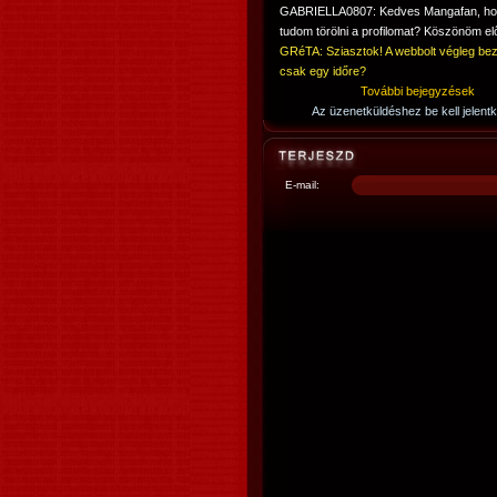
GABRIELLA0807: Kedves Mangafan, h
tudom törölni a profilomat? Köszönöm elő
GRéTA: Sziasztok! A webbolt végleg bez
csak egy időre?
További bejegyzések
Az üzenetküldéshez be kell jelentk
E-mail: