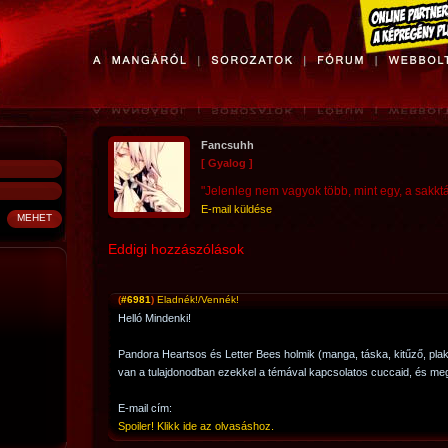
Fancsuhh
[ Gyalog ]
"Jelenleg nem vagyok több, mint egy, a sakktáb
E-mail küldése
Eddigi hozzászólások
(
#6981
)
Eladnék!/Vennék!
Helló Mindenki!
Pandora Heartsos és Letter Bees holmik (manga, táska, kitűző, plaká
van a tulajdonodban ezekkel a témával kapcsolatos cuccaid, és meg
E-mail cím:
Spoiler! Klikk ide az olvasáshoz.