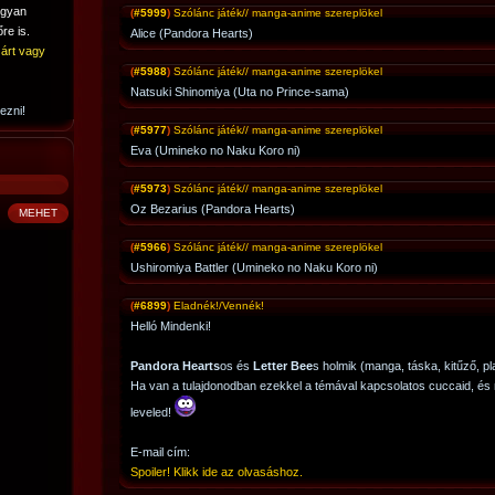
ogyan
(
#5999
)
Szólánc játék// manga-anime szereplökel
re is.
Alice (Pandora Hearts)
árt vagy
(
#5988
)
Szólánc játék// manga-anime szereplökel
Natsuki Shinomiya (Uta no Prince-sama)
ezni!
(
#5977
)
Szólánc játék// manga-anime szereplökel
Eva (Umineko no Naku Koro ni)
(
#5973
)
Szólánc játék// manga-anime szereplökel
Oz Bezarius (Pandora Hearts)
(
#5966
)
Szólánc játék// manga-anime szereplökel
Ushiromiya Battler (Umineko no Naku Koro ni)
(
#6899
)
Eladnék!/Vennék!
Helló Mindenki!
Pandora Hearts
os és
Letter Bee
s holmik (manga, táska, kitűző, pl
Ha van a tulajdonodban ezekkel a témával kapcsolatos cuccaid, és
leveled!
E-mail cím:
Spoiler! Klikk ide az olvasáshoz.