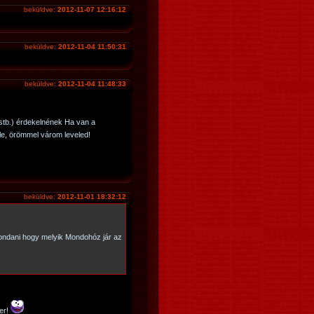
beküldve:
2012-11-07 12:16:12
beküldve:
2012-11-04 11:50:31
beküldve:
2012-11-04 11:48:33
. stb.) érdekelnének Ha van a
le, örömmel várom leveled!
beküldve:
2012-11-01 18:32:12
ondani hogy melyik Mondohóz jár az
er!