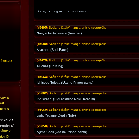
Bocsi, ez még az n-re ment volna..
(
#5695
)
Szólánc játék// manga-anime szereplökel
Naoya Teshigawara (Another)
(
#5680
)
Szólánc játék// manga-anime szereplökel
Arachne (Soul Eater)
4 errata
(
#5675
)
Szólánc játék// manga-anime szereplökel
Alucard (Hellsing)
(
#5664
)
Szólánc játék// manga-anime szereplökel
Ichinose Tokiya (Uta no Prince-sama)
(
#5662
)
Szólánc játék// manga-anime szereplökel
hogy a
Irie sensei (Higurashi no Naku Koro ni)
kat
gem is
(
#5660
)
Szólánc játék// manga-anime szereplökel
Light Yagami (Death Note)
A MONDO
rendelni?
(
#5658
)
Szólánc játék// manga-anime szereplökel
lődnék,
Aijima Cecil (Uta no Prince-sama)
delni?