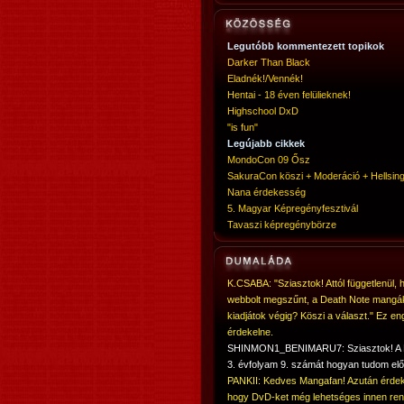
Legutóbb kommentezett topikok
Darker Than Black
Eladnék!/Vennék!
Hentai - 18 éven felülieknek!
Highschool DxD
"is fun"
Legújabb cikkek
MondoCon 09 Ősz
SakuraCon köszi + Moderáció + Hellsing
Nana érdekesség
5. Magyar Képregényfesztivál
Tavaszi képregénybörze
K.CSABA: "Sziasztok! Attól függetlenül, 
webbolt megszűnt, a Death Note mangá
kiadjátok végig? Köszi a választ." Ez en
érdekelne.
SHINMON1_BENIMARU7: Sziasztok! 
3. évfolyam 9. számát hogyan tudom elő
PANKII: Kedves Mangafan! Azután érdek
hogy DvD-ket még lehetséges innen ren