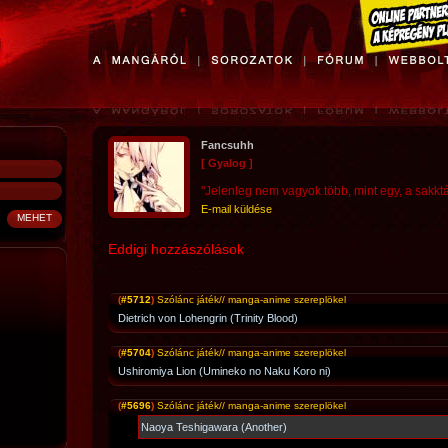
Fancsuhh
[ Gyalog ]
"Jelenleg nem vagyok több, mint egy, a sakktáb
E-mail küldése
Eddigi hozzászólások
(
#5712
)
Szólánc játék// manga-anime szereplökel
Dietrich von Lohengrin (Trinity Blood)
(
#5704
)
Szólánc játék// manga-anime szereplökel
Ushiromiya Lion (Umineko no Naku Koro ni)
(
#5696
)
Szólánc játék// manga-anime szereplökel
Naoya Teshigawara (Another)