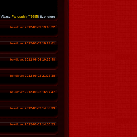
Válasz
Fancsuhh
(
#5695
) üzenetére
beküldve:
2012-09-09 19:48:22
beküldve:
2012-09-07 10:13:01
beküldve:
2012-09-06 10:25:48
beküldve:
2012-09-02 21:28:48
beküldve:
2012-09-02 15:07:47
beküldve:
2012-09-02 14:59:39
beküldve:
2012-09-02 14:50:53