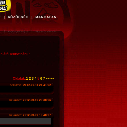
láról leütött bábu."
Oldalak:
1
2
3
4
5
6
7
<<
>>
beküldve:
2012-09-11 21:41:02
beküldve:
2012-09-10 20:38:05
beküldve:
2012-09-09 19:48:57