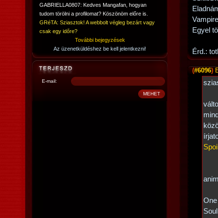
GABRIELLA0807: Kedves Mangafan, hogyan
Eladná
tudom törölni a profilomat? Köszönöm előre is.
Vampire 
GRéTA: Sziasztok! A webbolt végleg bezárt vagy
Egyel tö
csak egy időre?
További bejegyzések
Az üzenetküldéshez be kell jelentkezni!
Érd.: t
(
#6096
)
E-mail:
szia
vált
mind
közöt
írja
Spoi
anim
One 
Soul