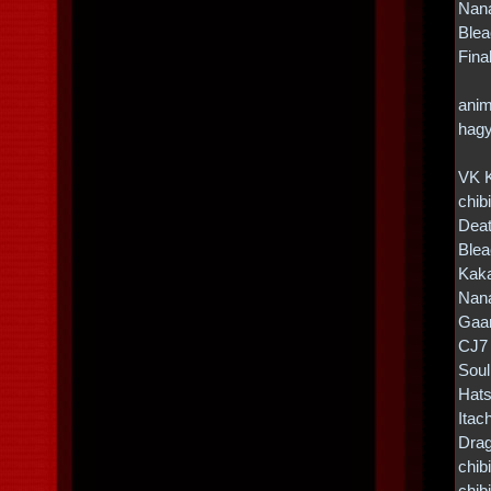
Nana
Blea
Fina
anim
hagy
VK K
chib
Deat
Blea
Kaka
Nana
Gaa
CJ7 
Soul
Hat
Itach
Drag
chib