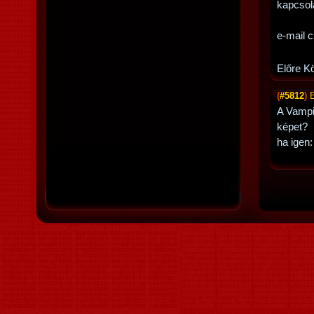
kapcsol
e-mail 
Előre 
(
#5812
)
A Vampir
képet?
ha igen