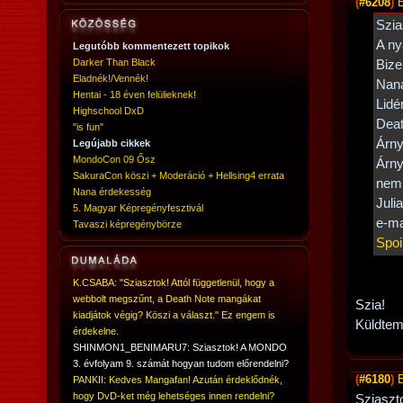
(
#6208
)
Szia
A ny
Legutóbb kommentezett topikok
Darker Than Black
Bize
Eladnék!/Vennék!
Nana
Hentai - 18 éven felülieknek!
Lidé
Highschool DxD
Deat
"is fun"
Árny
Legújabb cikkek
MondoCon 09 Ősz
Árnyb
SakuraCon köszi + Moderáció + Hellsing4 errata
nem 
Nana érdekesség
Juli
5. Magyar Képregényfesztivál
e-ma
Tavaszi képregénybörze
Spoi
K.CSABA: "Sziasztok! Attól függetlenül, hogy a
webbolt megszűnt, a Death Note mangákat
Szia!
kiadjátok végig? Köszi a választ." Ez engem is
Küldtem 
érdekelne.
SHINMON1_BENIMARU7: Sziasztok! A MONDO
3. évfolyam 9. számát hogyan tudom előrendelni?
(
#6180
)
PANKII: Kedves Mangafan! Azután érdeklődnék,
hogy DvD-ket még lehetséges innen rendelni?
Sziaszt