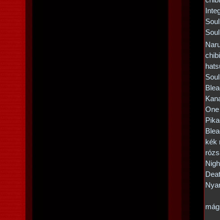
chib
Inte
Soul
Soul
Naru
chib
hats
Soul
Blea
Kana
One 
Pik
Blea
kék 
rózs
Nigh
Deat
Nya
mág