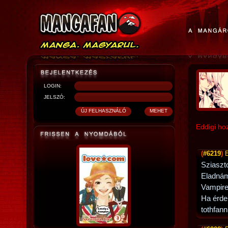
LOGIN:
JELSZÓ:
Eddigi ho
(
#6219
)
Sziaszt
Eladná
Vampire 
Ha érdek
tothfan