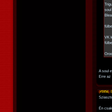
Trig
soul
Blea
fülb
VK l
fülb
Oroc
A soul 
Erre az
(
#5956
)
Sziaszt
Én csak