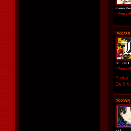
Kuran Ka
[ Megszáll
(#22393)
Shuichi L
[ Megszáll
A világ
De örök
(#22392)