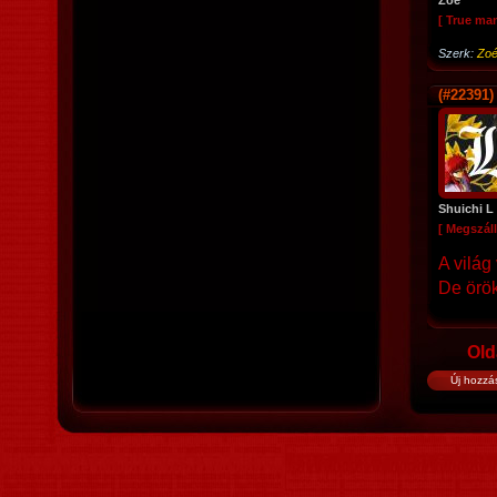
Zoé
[ True ma
Szerk:
Zo
(#22391)
Shuichi L
[ Megszáll
A világ
De örök
Old