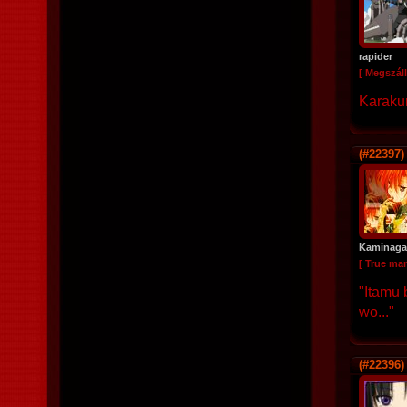
rapider
[ Megszáll
Karakur
(#22397)
Kaminaga
[ True ma
"Itamu 
wo..."
(#22396)