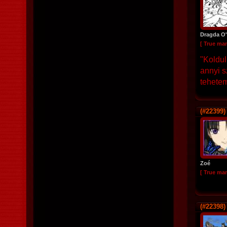
Dragda O'
[ True ma
"Koldu
annyi s
tehetem
(#22399)
Zoé
[ True ma
(#22398)