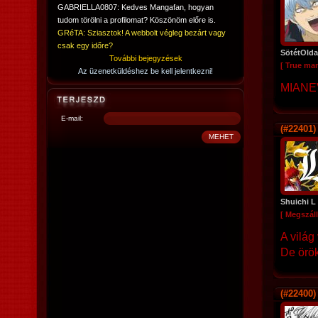
GABRIELLA0807: Kedves Mangafan, hogyan
tudom törölni a profilomat? Köszönöm előre is.
GRéTA: Sziasztok! A webbolt végleg bezárt vagy
csak egy időre?
SötétOlda
További bejegyzések
[ True ma
Az üzenetküldéshez be kell jelentkezni!
MIANE
E-mail:
(#22401)
Shuichi L
[ Megszáll
A világ
De örök
(#22400)