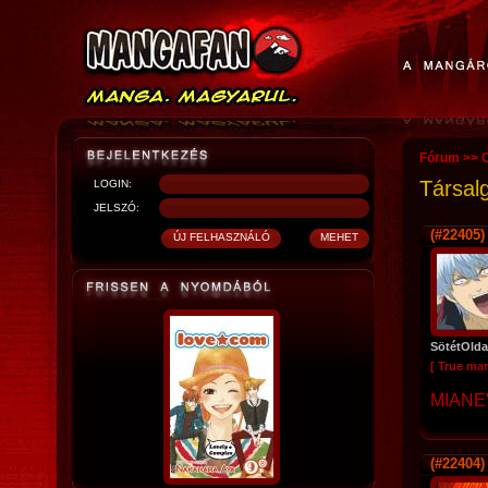
Fórum
>>
O
Társal
LOGIN:
JELSZÓ:
(#22405)
SötétOlda
[ True ma
MIANE
(#22404)