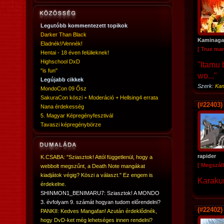
Legutóbb kommentezett topikok
Darker Than Black
Kaminaga
Eladnék!/Vennék!
[ True ma
Hentai - 18 éven felülieknek!
Highschool DxD
"Itamu 
"is fun"
wo..."
Legújabb cikkek
Szerk:
Kam
MondoCon 09 Ősz
SakuraCon köszi + Moderáció + Hellsing4 errata
(#22403)
Nana érdekesség
5. Magyar Képregényfesztivál
Tavaszi képregénybörze
rapider
K.CSABA: "Sziasztok! Attól függetlenül, hogy a
[ Megszáll
webbolt megszűnt, a Death Note mangákat
kiadjátok végig? Köszi a választ." Ez engem is
Karakur
érdekelne.
SHINMON1_BENIMARU7: Sziasztok! A MONDO
3. évfolyam 9. számát hogyan tudom előrendelni?
(#22402)
PANKII: Kedves Mangafan! Azután érdeklődnék,
hogy DvD-ket még lehetséges innen rendelni?