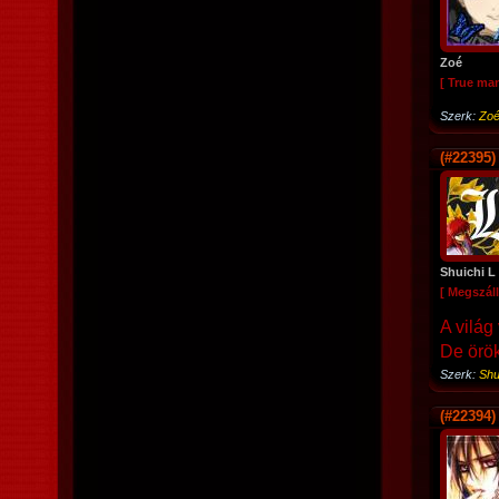
Zoé
[ True ma
Szerk:
Zo
(#22395)
Shuichi L
[ Megszáll
A világ
De örök
Szerk:
Shu
(#22394)