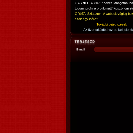
GABRIELLA0807: Kedves Mangafan, h
tudom törölni a profilomat? Köszönöm elő
GRéTA: Sziasztok! A webbolt végleg bez
csak egy időre?
További bejegyzések
Az üzenetküldéshez be kell jelentk
E-mail: