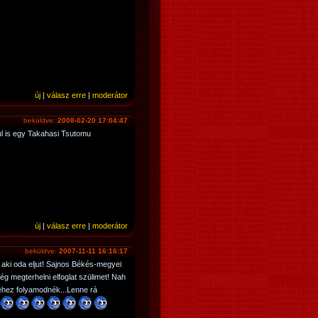
új
|
válasz erre
|
moderátor
beküldve:
2008-02-20 17:04:47
l is egy Takahasi Tsutomu
új
|
válasz erre
|
moderátor
beküldve:
2007-11-11 16:16:17
aki oda eljut! Sajnos Békés-megyei
g megterhelni elfoglat szülimet! Nah
éhez folyamodnék...Lenne rá