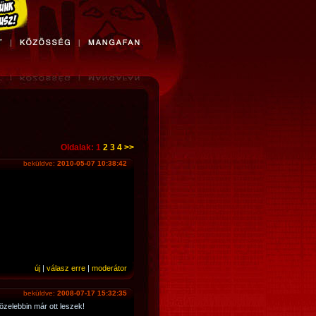
Oldalak: 1
2
3
4
>>
beküldve:
2010-05-07 10:38:42
új
|
válasz erre
|
moderátor
beküldve:
2008-07-17 15:32:35
özelebbin már ott leszek!