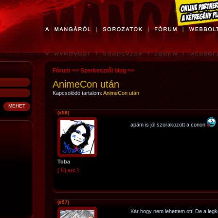
Fórum
>>
Szerkesztői blog
>>
AnimeCon után
Kapcsolódó tartalom:
AnimeCon után
(#58)
apám is jól szorakozott a conon
Toba
[ Új arc ]
(#57)
Kár hogy nem lehettem ott! De a legk