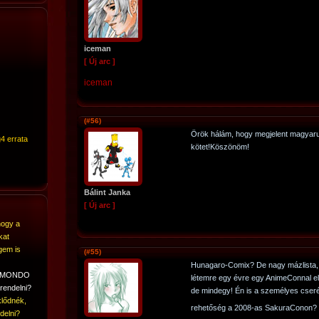
iceman
[ Új arc ]
iceman
(#56)
Örök hálám, hogy megjelent magyaru
4 errata
kötet!Köszönöm!
Bálint Janka
[ Új arc ]
hogy a
kat
gem is
(#55)
Hunagaro-Comix? De nagy mázlista, 
A MONDO
létemre egy évre egy AnimeConnal elé
rendelni?
de mindegy! Én is a személyes cser
lődnék,
rehetőség a 2008-as SakuraConon?
delni?