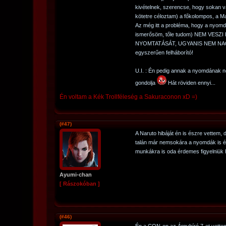
kivételnek, szerencse, hogy sokan v
kötetre céloztam) a főkolompos, a M
Az még itt a probléma, hogy a nyom
ismerősöm, tőle tudom) NEM VES
NYOMTATÁSÁT, UGYANIS NEM NA
egyszerűen felháborító!
U.I. : Én pedig annak a nyomdának ne
gondolja
Hát röviden ennyi...
Én voltam a Kék Trollféleség a Sakuraconon xD =)
(#47)
A Naruto hibáját én is észre vettem, 
talán már nemsokára a nyomdák is é
munkákra is oda érdemes figyelniük h
Ayumi-chan
[ Rászokóban ]
(#46)