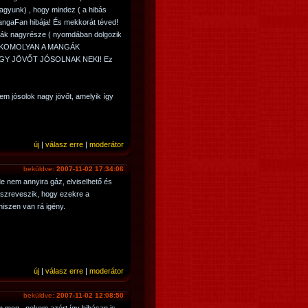
agyunk) , hogy mindez ( a hibás
angaFan hibája! És mekkorát téved!
dák nagyrésze ( nyomdában dolgozik
ZI KOMOLYAN A MANGÁK
GY JÖVŐT JÓSOLNAK NEKI! Ez
m jósolok nagy jövőt, amelyik így
új
|
válasz erre
|
moderátor
beküldve:
2007-11-02 17:34:06
de nem annyira gáz, elviselhető és
szreveszik, hogy ezekre a
iszen van rá igény.
új
|
válasz erre
|
moderátor
beküldve:
2007-11-02 12:08:50