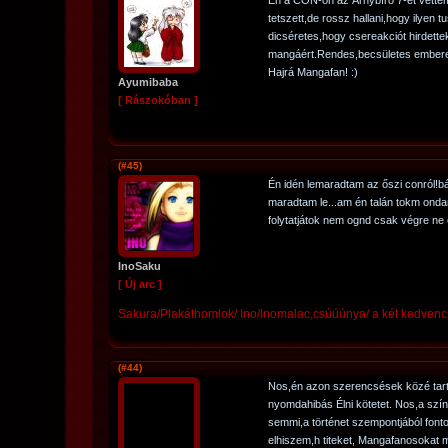
Én a CON-on az Árnybíró 7-et vettem
tetszett,de rossz hallani,hogy ilyen 
dicséretes,hogy csereakciót hirdettek
mangáért.Rendes,becsületes embere
Hajrá Mangafan! :)
Ayumibaba
[ Rászokóban ]
(#45)
Én idén lemaradtam az őszi conról!b
maradtam le...am én talán tokm onda
folytatjátok nem ognd csak végre ne ez
InoSaku
[ Új arc ]
Sakura/Plakáthomlok/ Ino/Inomalac,csúúúnya/ a két kedven
(#44)
Nos,én azon szerencsések közé tart
nyomdahibás Élni kötetet. Nos,a szí
semmi,a történet szempontjából font
elhiszem,h titeket, Mangafanosokat 