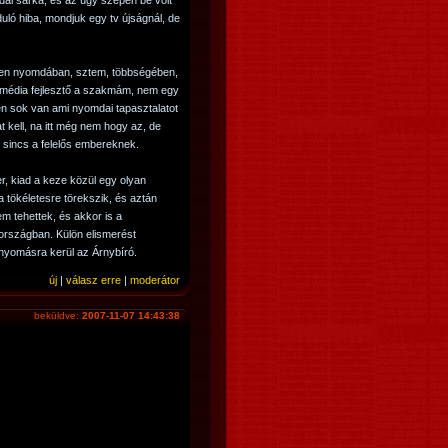
ldal sarka, és az úgy szépen be volt
uló hiba, mondjuk egy tv újságnál, de
yen nyomdában, sztem, többségében,
imédia fejlesztő a szakmám, nem egy
ten sok van ami nyomdai tapasztalatot
t kell, na itt még nem hogy az, de
sincs a felelős embereknek.
r, kiad a keze közül egy olyan
 tökéletesre törekszik, és aztán
em tehettek, és akkor is a
rszágban. Külön elismerést
anyomásra kerül az Árnybíró.
új
|
válasz erre
|
moderátor
beküldve:
2007-11-07 14:43:38