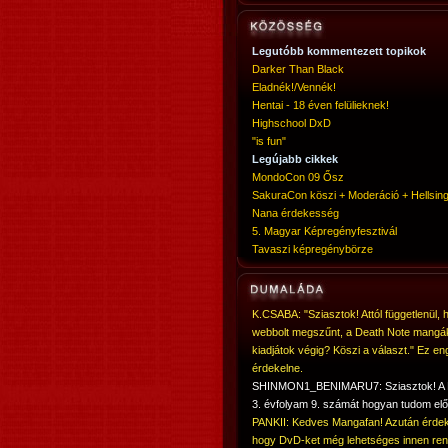
Legutóbb kommentezett topikok
Darker Than Black
Eladnék!/Vennék!
Hentai - 18 éven felülieknek!
Highschool DxD
"is fun"
Legújabb cikkek
MondoCon 09 Ősz
SakuraCon köszi + Moderáció + Hellsing
Nana érdekesség
5. Magyar Képregényfesztivál
Tavaszi képregénybörze
K.CSABA: "Sziasztok! Attól függetlenül, 
webbolt megszűnt, a Death Note mangá
kiadjátok végig? Köszi a választ." Ez en
érdekelne.
SHINMON1_BENIMARU7: Sziasztok! 
3. évfolyam 9. számát hogyan tudom elő
PANKII: Kedves Mangafan! Azután érdek
hogy DvD-ket még lehetséges innen ren