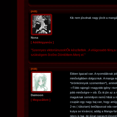
(#49)
Kik nem jósolnak nagy jövöt a mang
Nona
[ Addiktgyanús ]
"Szennyes viktoriánusok!Ők készítettek...A világosabb fény
szükségem őrzőre.Döntöttem.Menj el."
(#48)
Ebben Igazad van. A nyomdáknak jobb
minőségibben dolgozniuk. A manga eg
*örömkönnyek szememben*), aminek 
->Több rajongó->nagyobb igény->ism
jobb minőségre-> stb. És itt jön az
Daimoon
maguknak semmilyen nemű hibát a n
[ Megszállott ]
csupán egy nagy baj van, hogy amíg
2-es ( túloztam) betűtipussal oda va
kutya se kíváncsi, addig a Manga-fan
nincs is baj, de józan paraszti ésszel