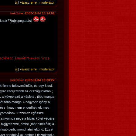
új
|
válasz erre
|
moderátor
beküldve:
2007-11-04 16:14:01
áknak??(ujjropogtatás)
,a sötétebb árnyék?Nekem nincs
új
|
válasz erre
|
moderátor
beküldve:
2007-11-04 15:38:27
 lenne feleszmélniük, és egy kicsit
yre elterjedtebb az országunkban (
a következő a képlete : több manga
ét több manga-> nagyobb igény a
 a rész, hogy nem engedhetnek meg
yomdások. Ezzel az egésszel
 a nyomda neve a hibás kötet végére
n biggyesztve, amire (már elnézést) a
 logó pedig mondhatni feltűnő. Ezzel
 azt gondolná az ember ( tisztelettel a