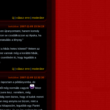
új
|
válasz erre
|
moderátor
beküldve:
2007-11-09 15:54:19
eken újranyomtatni, hanem komoly
azon se csodálkozzon az Apuka, ha
statuálás a lényeg."
i a hibás hetes kötetet? Vettem az
nne vannak még a korábbi hibák,
t cserélném ki, hogy legalább a
.
új
|
válasz erre
|
moderátor
beküldve:
2007-11-09 12:32:30
se lapoztam a példányomba, de
től még normális vagyok
Most
 csere lesz. remélem, még
ddig nem biztos, hogy el tudok menni
n meg annyira se bízom, mint a
a hótaposóm, legutóbb egy Panini