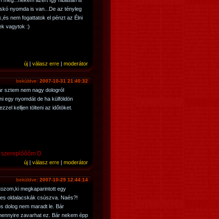
 meg...nekem azért így hibásan is
tuskó nyomda is van...De az tényleg
,és nem fogattatok el pénzt az Élni
k vagytok :)
új
|
válasz erre
|
moderátor
beküldve:
2007-10-31 21:40:32
ár sztem nem nagy dologról
ni egy nyomdát de ha külföldön
zel kelljen tölteni az időtöket.
c szereplőőőm:D
új
|
válasz erre
|
moderátor
beküldve:
2007-10-29 12:44:14
ozom,ki megkaparintott egy
nes oldalacskák csúszva. Naés?!
os dolog nem maradt le. Bár
mennyire zavarhat ez. Bár nekem épp