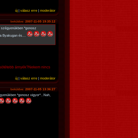
új
|
válasz erre
|
moderátor
beküldve:
2007-11-05 19:35:12
alá szégyenükben *gonosz
 a Byakugan és....
,a sötétebb árnyék?Nekem nincs
új
|
válasz erre
|
moderátor
beküldve:
2007-11-05 13:36:27
égyenükben *gonosz vigyor*...Nah,