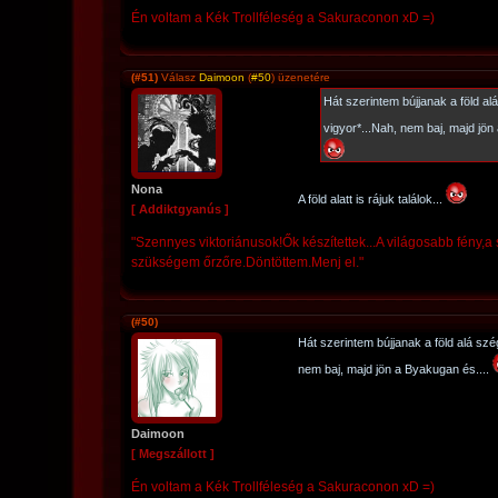
Én voltam a Kék Trollféleség a Sakuraconon xD =)
(#51)
Válasz
Daimoon
(
#50
) üzenetére
Hát szerintem bújjanak a föld 
vigyor*...Nah, nem baj, majd jön
Nona
A föld alatt is rájuk találok...
[ Addiktgyanús ]
"Szennyes viktoriánusok!Ők készítettek...A világosabb fény
szükségem őrzőre.Döntöttem.Menj el."
(#50)
Hát szerintem bújjanak a föld alá sz
nem baj, majd jön a Byakugan és....
Daimoon
[ Megszállott ]
Én voltam a Kék Trollféleség a Sakuraconon xD =)