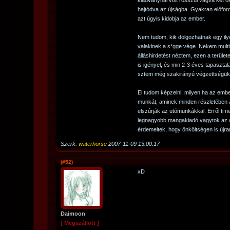
kiadványnál volt rosszul vágva két o
hajtódva az újságba. Gyakran előford
azt úgyis kidobja az ember.
Nem tudom, kik dolgozhatnak egy il
valakinek a s*gge vége. Nekem mult
álláshirdetést néztem, ezen a terüle
is igényel, és min 2-3 éves tapasztala
sztem még szakirányú végzettségük 
El tudom képzelni, milyen ha az embe
munkát, aminek minden részletében a
elszúrják az utómunkákkal. Erről ti n
legnagyobb mangakiadó vagytok az o
érdemeltek, hogy önköltségen is újr
Szerk:
waterhorse
2007-11-09 13:00:17
(#52)
xD
Daimoon
[ Megszállott ]