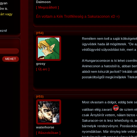
Daimoon
ogyan
[ Megszállott ]
re is.
árt vagy
Én voltam a Kék Trollféleség a Sakuraconon xD =)
ezni!
(#54)
Remélem nem kell a saját költséget
ügyvédek hada áll mögöttetek. "De 
védőügyvéd súlyosbítást kér, mert a 
A Hungarocomixon is ki lehet cseréln
grosy
Animeconon a hatosból is, abban be
[ Új arc ]
abból nem készült javított? Inkább ot
postaköltségtől megkíméljelek Titeket
(#53)
Most olvastam a dolgot, eddig bele 
valóban elég zavaró
de sztem et
csak Árnybírót vettem, nálam biztos
Sakuracon-on is lesz lehetőség rá, a
bármelyik rendezvényre. Postásokba
waterhorse
nyomdákban. Már tényleg tele velük 
[ Rászokóban ]