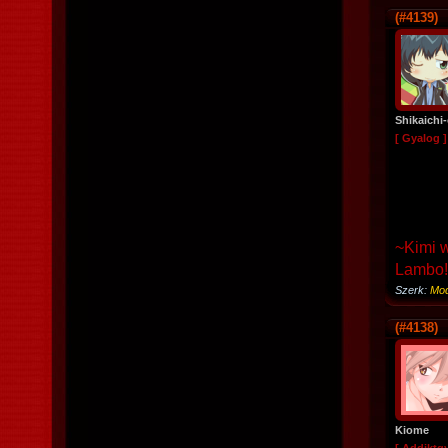
(#4139)
Shikaichi
[ Gyalog ]
~Kimi 
Lambo
Szerk:
Mod
(#4138)
Kiome