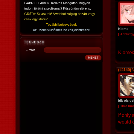
GABRIELLA0807: Kedves Mangafan, hogyan
tudom törölni a profilomat? Köszönöm előre is.
GRéTA: Sziasztok! A webbolt végleg bezárt vagy
csak egy időre?
További bejegyzések
Kiome
Az üzenetküldéshez be kell jelentkezni!
[ Addiktg
E-mail:
Kiome/
(#4140)
V
idk pls de
[ True ma
If only
would c