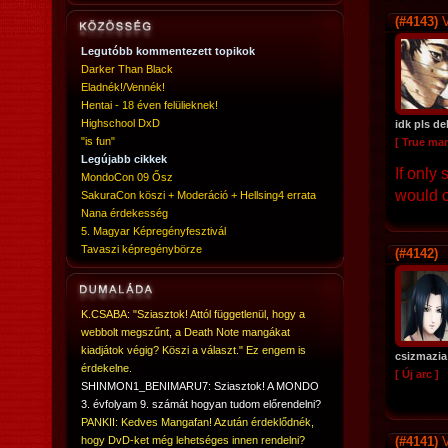
(#4143)
V
Legutóbb kommentezett topikok
Darker Than Black
Eladnék!/Vennék!
Hentai - 18 éven felülieknek!
Highschool DxD
idk pls de
"is fun"
[ True ma
Legújabb cikkek
If only
MondoCon 09 Ősz
would c
SakuraCon köszi + Moderáció + Hellsing4 errata
Nana érdekesség
5. Magyar Képregényfesztivál
Tavaszi képregénybörze
(#4142)
K.CSABA: "Sziasztok! Attól függetlenül, hogy a
webbolt megszűnt, a Death Note mangákat
kiadjátok végig? Köszi a választ." Ez engem is
csizmazia
érdekelne.
[ Új arc ]
SHINMON1_BENIMARU7: Sziasztok! A MONDO
3. évfolyam 9. számát hogyan tudom előrendelni?
PANKII: Kedves Mangafan! Azután érdeklődnék,
hogy DvD-ket még lehetséges innen rendelni?
(#4141)
V