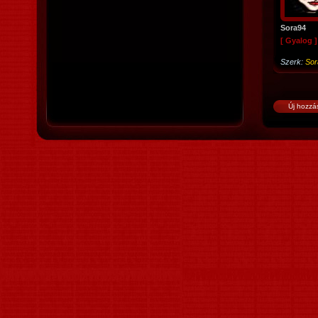
Sora94
[ Gyalog ]
Szerk:
Sor