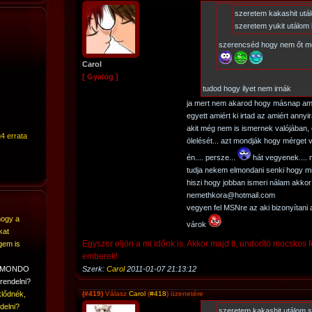
szeretem kakashit utá
szeretem yukit utálo
szerencséd hogy nem őt m
Carol
[ Gyalog ]
tudod hogy ilyet nem irnák
ja mert nem akarod hogy másnap am
egyett amiért ki irtad az amiért anny
akit még nem is ismernek valójában, 
4 errata
ölelését... azt mondják hogy mérget 
én.... persze...
hát vegyenek....
tudja nekem elmondani senki hogy mil
hiszi hogy jobban ismeri nálam akkor
nemethkora@hotmail.com
vegyen fel MSNre az aki bizonyítani
hogy a
várok
kat
Egyszer eljön a mi időnk is. Akkor majd ti, undorító mocskos fé
gem is
emberek!
A MONDO
Szerk:
Carol
2011-01-07 21:13:12
rendelni?
lődnék,
(#419)
Válasz
Carol
(
#418
) üzenetére
delni?
szeretem kakashit utálom 