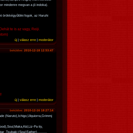
or mindenre megvan a jó indoka).
nt örökkégyűlölni fogok, az Haruhi
ehát te is az vagy, Reiji.
ntom)
új
|
válasz erre
|
moderátor
beküldve:
2010-12-18 12:53:47
!
új
|
válasz erre
|
moderátor
beküldve:
2010-12-16 18:27:14
de (Naruto),Ichigo,Ulquiorra,Grimmj
ood),Soul,Maka,Kid,Liz-Pa tty,
r ,Tsubaki (Soul Eather),,,,,,,,,,,