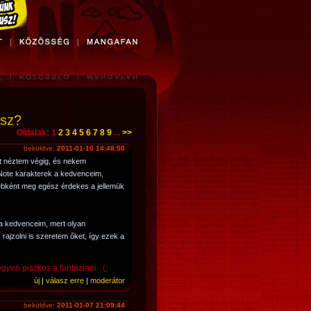
lsz?
Oldalak: 1
2
3
4
5
6
7
8
9
...
>>
beküldve:
2011-01-10 14:48:50
t néztem végig, és nekem
Note karakterek a kedvenceim,
bként meg egész érdekes a jellemük
a kedvenceim, mert olyan
rajzolni is szeretem őket, így ezek a
gyen piszkos a fantáziam.. (;
új
|
válasz erre
|
moderátor
beküldve:
2011-01-07 21:09:44