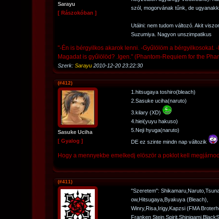
Sarayu
szól, mogorvának tűnk, de ugyanakk
[ Rászokóban ]
Utálni: nem tudom változó. Akit viszo
Suzumiya. Nagyon unszimpatikus
"-Én is bérgyilkos akarok lenni. -Gyűlölöm a bérgyilkosokat. -D
Magadat is gyűlölöd? .Igen." (Phantom-Requiem for the Pha
Szerk:
Sarayu
2010-12-20 23:22:30
(#412)
1.hitsugaya toshiro(bleach)
2.Sasuke uciha(naruto)
3.kilary (XD)
4.hiei(yuyu hakuso)
5.Neji hyuga(naruto)
Sasuke Uciha
[ Gyalog ]
DE ez szinte mindn nap változik
Hogy a mennyekbe emelkedj elöször a poklot kell megjárnod
(#411)
"Szeretem": Shikamaru,Naruto,Tsuna
ow,Hitsugaya,Byakuya (Bleach),
Winry,Risa,Irigy,Kapzsi (FMA Broterh
Franken Stein,Spirit,Shinigami,BlackSta