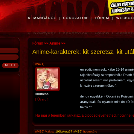
Fórum
>>
Anime
>>
Anime-karakterek: kit szeretsz, kit utá
(#421)
én eddig nem sok, kábé 13-14 animé
rajzolhatósági szempontból a Death 
azokkal sosem volt problémám, egyé
is, ezért szeretem őket (:
limitless
de így egyébként Ootani és Koizumi 
[ Új arc ]
aranyosak, és olyanok mint én xD és 
favok ^^
Ha már a fejemben járkálsz, a cipődet levehetnéd, hogy ne le
(#420)
Válasz
19Sakura97
(
#419
) üzenetére