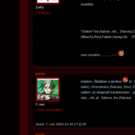
ésatöbbi
ZeRo
[ Gyalog ]
"Utálom":Ino,Kabuto ,stb... (Naruto),
(Bleach),Rest,Falánk,Harag,stb. .. (FM
nem sorolom..............----
(#410)
imádom: Általában a gonikat
pl.:
eater), Orochimaru (Naruto), Envy (F
utálom: az idegesitő karaktereket... p
oda... stb. pl.: Sakura, Ino (Naruto)
C-san
[ True mangafan ]
-
Szerk:
C-san
2010-12-16 17:11:02
(#409)