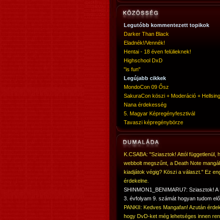
Legutóbb kommentezett topikok
Darker Than Black
Eladnék!/Vennék!
Hentai - 18 éven felülieknek!
Highschool DxD
"is fun"
Legújabb cikkek
MondoCon 09 Ősz
SakuraCon köszi + Moderáció + Hellsing
Nana érdekesség
5. Magyar Képregényfesztivál
Tavaszi képregénybörze
K.CSABA: "Sziasztok! Attól függetlenül, 
webbolt megszűnt, a Death Note mangá
kiadjátok végig? Köszi a választ." Ez en
érdekelne.
SHINMON1_BENIMARU7: Sziasztok! 
3. évfolyam 9. számát hogyan tudom elő
PANKII: Kedves Mangafan! Azután érdek
hogy DvD-ket még lehetséges innen ren