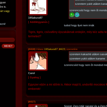
ogyan
szeretem yukit utálom kan
re is.
szerencséd hogy nem őt mondo
árt vagy
19Sakura97
[ Addiktgyanús ]
ezni!
tudod hogy ilyet nem irnák
Tigris, tigris, csóvafény éjszakáknak erdején, mily kéz adta 
termeted?
(#418)
Válasz
19Sakura97
(
#415
) üzenetére
szeretem kakashit utálom sasuk
szeretem yukit utálom kaname
szerencséd hogy nem őt mondod mer
Carol
[ Gyalog ]
Egyszer eljön a mi időnk is. Akkor majd ti, undorító mocskos fé
emberek!
(#417)
Szeret: Zero Utál: naruto( és a Zero 