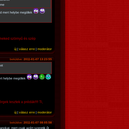
ame
d mert helybe megöllek
teneked szörnyű és szép
új
|
válasz erre
|
moderátor
beküldve:
2011-01-07 13:23:55
et
t helybe megöllek
rgek lesztek a prédák!!!! Ti,
új
|
válasz erre
|
moderátor
beküldve:
2011-01-07 08:05:58
fanokat, mert csak azért szeretik őt