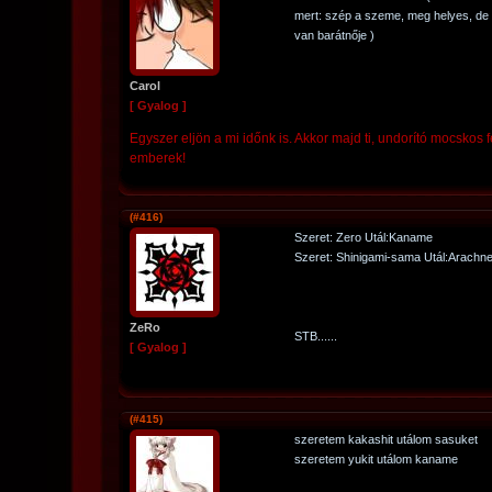
mert: szép a szeme, meg helyes, de 
van barátnője )
Carol
[ Gyalog ]
Egyszer eljön a mi időnk is. Akkor majd ti, undorító mocskos fé
emberek!
(#416)
Szeret: Zero Utál:Kaname
Szeret: Shinigami-sama Utál:Arachn
ZeRo
STB......
[ Gyalog ]
(#415)
szeretem kakashit utálom sasuket
szeretem yukit utálom kaname