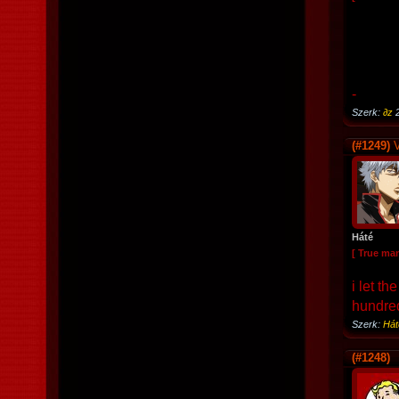
-
Szerk:
∂z
(#1249)
V
Háté
[ True ma
i let t
hundred
Szerk:
Hát
(#1248)