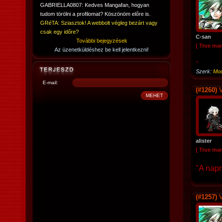
GABRIELLA0807: Kedves Mangafan, hogyan
tudom törölni a profilomat? Köszönöm előre is.
GRéTA: Sziasztok! A webbolt végleg bezárt vagy
csak egy időre?
C-san
További bejegyzések
[ True ma
Az üzenetküldéshez be kell jelentkezni!
-
Szerk:
Mod
E-mail:
(#1260)
V
alister
[ True ma
"A napr
(#1257)
V