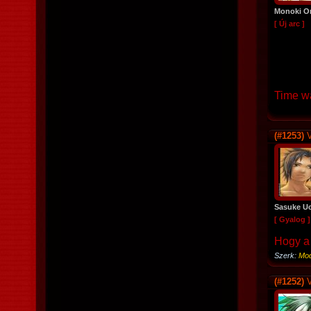
Monoki O
[ Új arc ]
Time wa
(#1253)
V
Sasuke U
[ Gyalog ]
Hogy a 
Szerk:
Mod
(#1252)
V