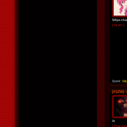
Sillya-cha
[ Új arc ]
Szerk:
Sil
(#1250)
V
∂z
[ True ma