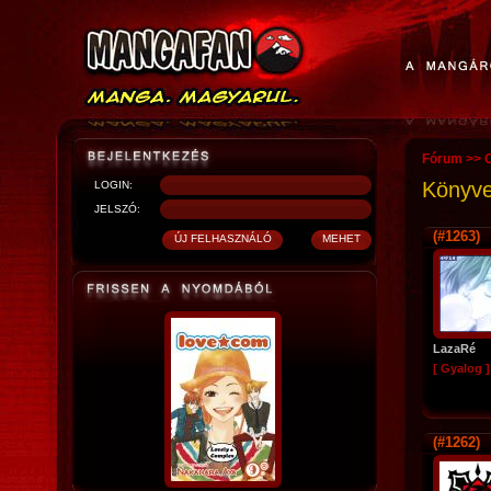
Fórum
>>
O
Könyve
LOGIN:
JELSZÓ:
(#1263)
LazaRé
[ Gyalog ]
(#1262)