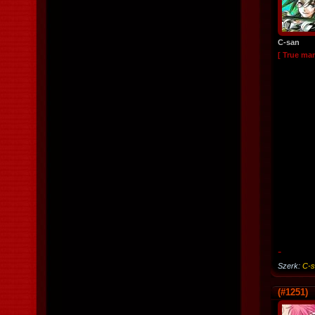
C-san
[ True ma
-
Szerk:
C-s
(#1251)