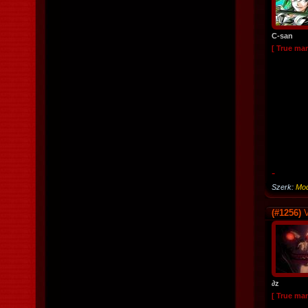
C-san
[ True ma
-
Szerk:
Mod
(#1256)
V
∂z
[ True ma