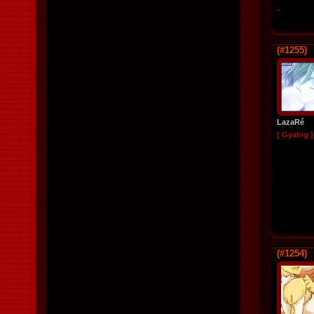
-
(#1255)
LazaRé
[ Gyalog ]
(#1254)