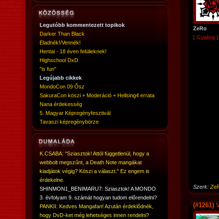
Legutóbb kommentezett topikok
ZeRo
Darker Than Black
[ Gyalog ]
Eladnék!/Vennék!
Hentai - 18 éven felülieknek!
Highschool DxD
"is fun"
Legújabb cikkek
MondoCon 09 Ősz
SakuraCon köszi + Moderáció + Hellsing4 errata
Nana érdekesség
5. Magyar Képregényfesztivál
Tavaszi képregénybörze
K.CSABA: "Sziasztok! Attól függetlenül, hogy a
webbolt megszűnt, a Death Note mangákat
kiadjátok végig? Köszi a választ." Ez engem is
érdekelne.
Szerk:
Ze
SHINMON1_BENIMARU7: Sziasztok! A MONDO
3. évfolyam 9. számát hogyan tudom előrendelni?
(#1261)
V
PANKII: Kedves Mangafan! Azután érdeklődnék,
hogy DvD-ket még lehetséges innen rendelni?