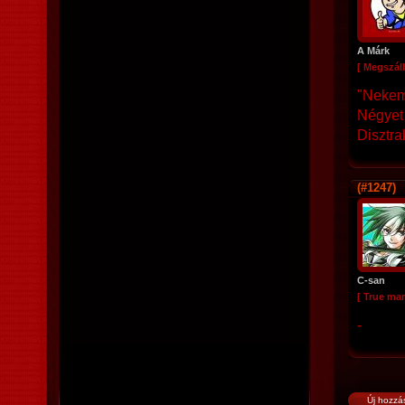
A Márk
[ Megszáll
"Nekem
Négyet 
Disztra
(#1247)
C-san
[ True ma
-