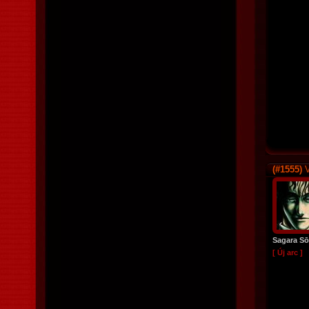
(#1555)
V
Sagara S
[ Új arc ]