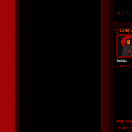
コナン (
(#1546)
V
Tobika
[ Gyalog ]
Azt mo
minden 