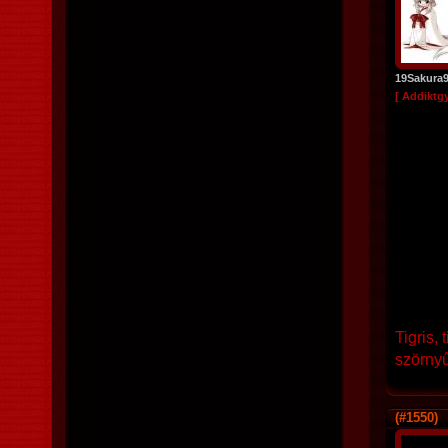
19Sakura
[ Addiktg
Tigris,
szörny
(#1550)