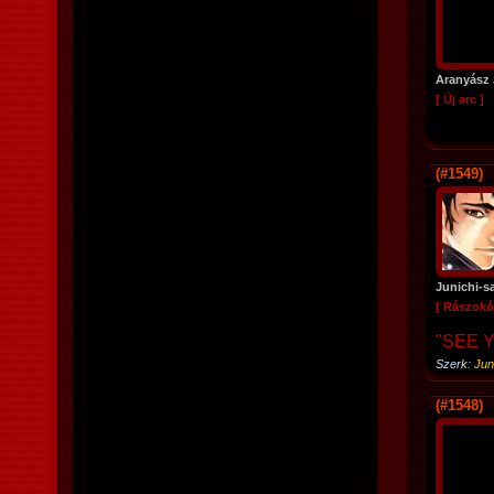
Aranyász 
[ Új arc ]
(#1549)
Junichi-s
[ Rászokó
"SEE 
Szerk:
Jun
(#1548)