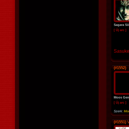
Sagara S
[ Új arc ]
Sasuk
(#1552)
Moos Ger
[ Új arc ]
Szerk:
Moo
(#1551)
V