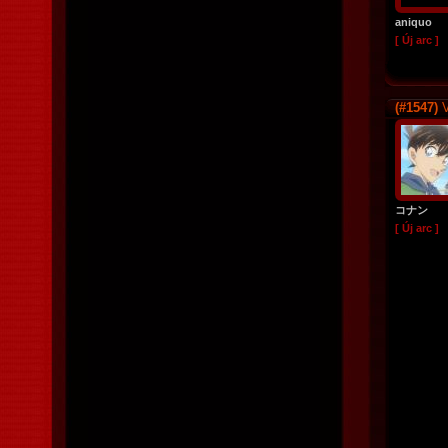
aniquo
[ Új arc ]
(#1547)
V
コナン
[ Új arc ]