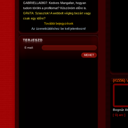
GABRIELLA0807: Kedves Mangafan, hogyan
tudom törölni a profilomat? Köszönöm előre is.
GRéTA: Sziasztok! A webbolt végleg bezárt vagy
csak egy időre?
További bejegyzések
Az üzenetküldéshez be kell jelentkezni!
E-mail:
(#1556)
V
Bognár At
[ Új arc ]