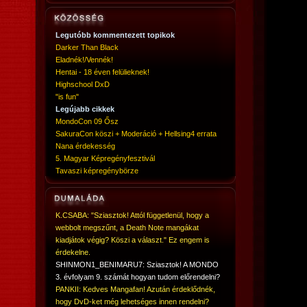
Legutóbb kommentezett topikok
Darker Than Black
Eladnék!/Vennék!
Hentai - 18 éven felülieknek!
Highschool DxD
"is fun"
Legújabb cikkek
MondoCon 09 Ősz
SakuraCon köszi + Moderáció + Hellsing4 errata
Nana érdekesség
5. Magyar Képregényfesztivál
Tavaszi képregénybörze
K.CSABA: "Sziasztok! Attól függetlenül, hogy a
webbolt megszűnt, a Death Note mangákat
kiadjátok végig? Köszi a választ." Ez engem is
érdekelne.
SHINMON1_BENIMARU7: Sziasztok! A MONDO
3. évfolyam 9. számát hogyan tudom előrendelni?
PANKII: Kedves Mangafan! Azután érdeklődnék,
hogy DvD-ket még lehetséges innen rendelni?