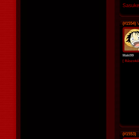
Sasuk
(#1554)
V
Maki99
[ Rászokó
(#1553)