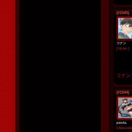
(#1545)
コナン
[ Új arc ]
コナン (
(#1544)
panda.
[ Rászokó