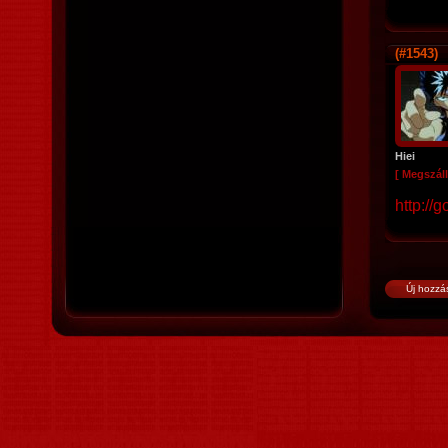
(#1543)
Hiei
[ Megszáll
http://