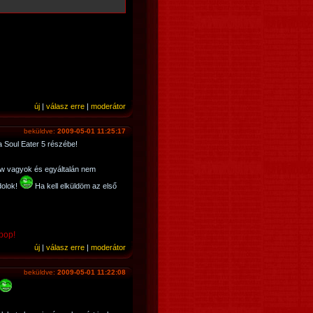
új
|
válasz erre
|
moderátor
beküldve:
2009-05-01 11:25:17
a Soul Eater 5 részébe!
ow vagyok és egyáltalán nem
dolok!
Ha kell elküldöm az első
 pop!
új
|
válasz erre
|
moderátor
beküldve:
2009-05-01 11:22:08