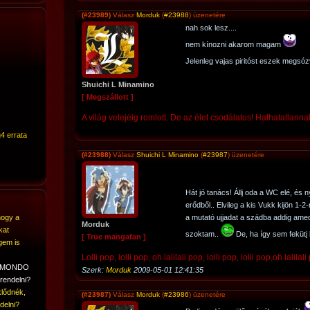
(#23989)
Válasz
Morduk
(
#23988
) üzenetére
nah sok lesz....
nem kínozni akarom magam
Jelenleg vajas piritóst eszek megsóz
Shuichi L Minamino
[ Megszállott ]
A világ velejéig romlott. De az élet csodálatos! Halhatatlannak
4 errata
(#23988)
Válasz
Shuichi L Minamino
(
#23987
) üzenetére
Hát jó tanács! Állj oda a WC elé, és 
erődből.. Elvileg a kis Vukk kijön 1-
hogy a
a mutató ujjadat a szádba addig amed
Morduk
kat
szoktam..
De, ha így sem fekütj l
[ True mangafan ]
gem is
Lolli pop, lolli pop, oh lalilali pop, lolli pop, lolli pop,oh lalilali
A MONDO
Szerk:
Morduk
2009-05-01 12:41:35
rendelni?
lődnék,
(#23987)
Válasz
Morduk
(
#23986
) üzenetére
delni?