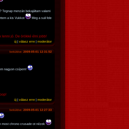
en? Tegnap menzán bekajáltam valami
ettem a kis Vukkot
Meg a suli fele
 lenni jó. De örökké élni jobb!
új
|
válasz erre
|
moderátor
beküldve:
2009-05-01 12:31:52
nem nagyon csípem!
 pop!
új
|
válasz erre
|
moderátor
beküldve:
2009-05-01 12:27:33
én most chrono crusade-ot nézek