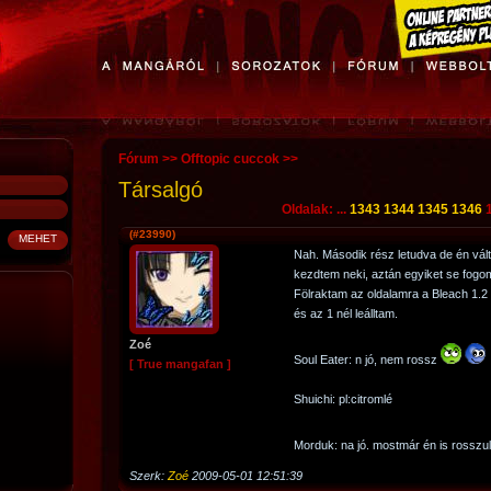
Fórum
>>
Offtopic cuccok
>>
Társalgó
Oldalak: ...
1343
1344
1345
1346
(#23990)
Nah. Második rész letudva de én vál
kezdtem neki, aztán egyiket se fogo
Fölraktam az oldalamra a Bleach 1.
és az 1 nél leálltam.
Zoé
Soul Eater: n jó, nem rossz
[ True mangafan ]
Shuichi: pl:citromlé
Morduk: na jó. mostmár én is rosszu
Szerk:
Zoé
2009-05-01 12:51:39