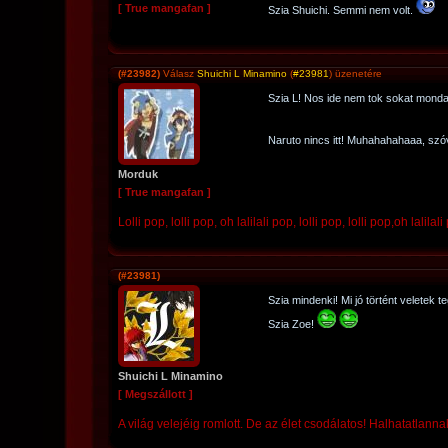
[ True mangafan ]
Szia Shuichi. Semmi nem volt.
(#23982)
Válasz
Shuichi L Minamino
(
#23981
) üzenetére
Szia L! Nos ide nem tok sokat monda
Naruto nincs itt! Muhahahahaaa, szóva
Morduk
[ True mangafan ]
Lolli pop, lolli pop, oh lalilali pop, lolli pop, lolli pop,oh lalilali
(#23981)
Szia mindenki! Mi jó történt veletek 
Szia Zoe!
Shuichi L Minamino
[ Megszállott ]
A világ velejéig romlott. De az élet csodálatos! Halhatatlannak