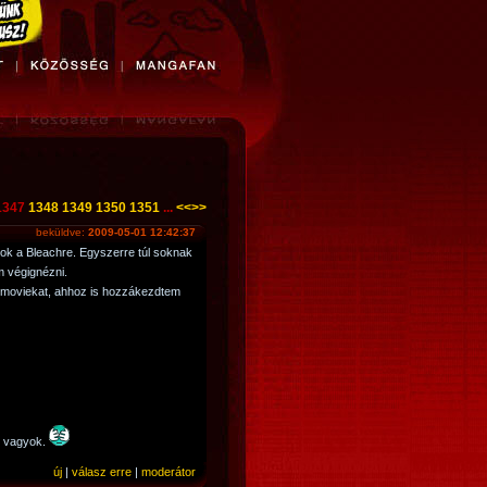
1347
1348
1349
1350
1351
...
<<
>>
beküldve:
2009-05-01 12:42:37
tok a Bleachre. Egyszerre túl soknak
m végignézni.
2 moviekat, ahhoz is hozzákezdtem
l vagyok.
új
|
válasz erre
|
moderátor