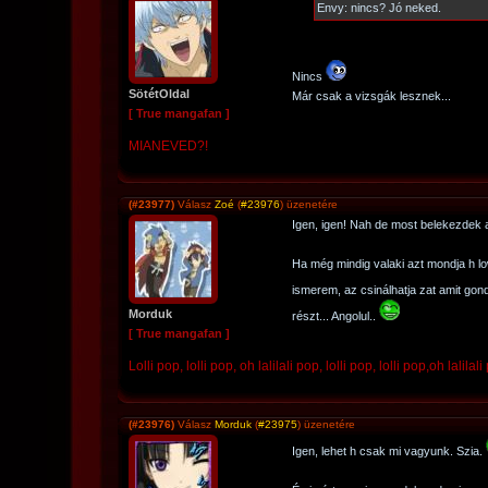
Envy: nincs? Jó neked.
Nincs
SötétOldal
Már csak a vizsgák lesznek...
[ True mangafan ]
MIANEVED?!
(#23977)
Válasz
Zoé
(
#23976
) üzenetére
Igen, igen! Nah de most belekezdek 
Ha még mindig valaki azt mondja h l
ismerem, az csinálhatja zat amit gon
Morduk
részt... Angolul..
[ True mangafan ]
Lolli pop, lolli pop, oh lalilali pop, lolli pop, lolli pop,oh lalilali
(#23976)
Válasz
Morduk
(
#23975
) üzenetére
Igen, lehet h csak mi vagyunk. Szia.