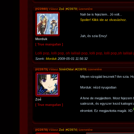
(#23980)
Válasz
Zoé
(
#23979
) üzenetére
Nah be is fejeztem.. Jó volt...
Spoiler! Klikk ide az olvasáshoz.
Jah, és szia Envy!
Morduk
[ True mangafan ]
Lolli pop, lolli pop, oh lalilali pop, lolli pop, lolli pop,oh lalilali
Szerk:
Morduk
2009-05-01 11:56:32
(#23979)
Válasz
SötétOldal
(
#23978
) üzenetére
Milyen vizsgáid lesznek? Am szia. 
Morduk: nézd nyugodtan
A fene de megijedtem. Most fejezem b
Zoé
satirozok, és egyszer kezd kattogni 
[ True mangafan ]
elromlott. Ez megjavitotta magát. XD
(#23978)
Válasz
Zoé
(
#23974
) üzenetére