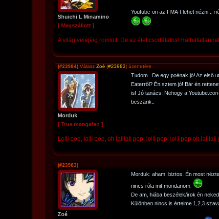
Youtube-on az FMA-t lehet nézni... 
Shuichi L Minamino
[ Megszállott ]
A világ velejéig romlott. De az élet csodálatos! Halhatatlannak
(#23984)
Válasz
Zoé
(
#23983
) üzenetére
Tudom.. De egy poénak jó! Az első u
Eaterről? Én sztem jó! Bár én retten
is! Jó tanács: Nehogy a Youtube.con
beszarik..
Morduk
[ True mangafan ]
Lolli pop, lolli pop, oh lalilali pop, lolli pop, lolli pop,oh lalilali
(#23983)
Morduk: aham, biztos. Én most nézt
nincs róla mit mondanom.
De am, hiába beszélek/irok én neked?
Különben nincs is értelme 1,2,3 szava
Zoé