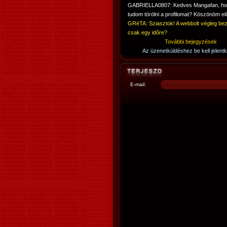
GABRIELLA0807: Kedves Mangafan, h
tudom törölni a profilomat? Köszönöm elő
GRéTA: Sziasztok! A webbolt végleg bez
csak egy időre?
További bejegyzések
Az üzenetküldéshez be kell jelentk
E-mail: