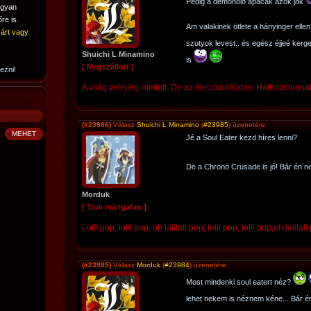
Pedig a démonölő apácák azok jók
ogyan
re is.
Am valakinek ötlete a hányinger ell
árt vagy
szutyok levest.. és egész éjjeé kerg
Shuichi L Minamino
is
[ Megszállott ]
ezni!
A világ velejéig romlott. De az élet csodálatos! Halhatatlannak
(#23986)
Válasz
Shuichi L Minamino
(
#23985
) üzenetére
Jé a Soul Eater kezd híres lenni?
De a Chrono Crusade is jó! Bár én 
Morduk
[ True mangafan ]
Lolli pop, lolli pop, oh lalilali pop, lolli pop, lolli pop,oh lalilali
(#23985)
Válasz
Morduk
(
#23984
) üzenetére
Most mindenki soul eatert néz?
lehet nekem is néznem kéne... Bár 