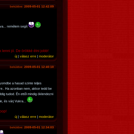
beküldve:
2009-05-01 12:42:09
va... remélem segít
 lenni jó. De örökké élni jobb!
új
|
válasz erre
|
moderátor
beküldve:
2009-05-01 12:40:10
nyomdbe a hasad szinte teljes
2-re.. Ha azonban nem, akkor tedd be
dig tudod. Én ettől mindig öklendezni
e, és várj Vukra...
 pop!
új
|
válasz erre
|
moderátor
beküldve:
2009-05-01 12:34:03