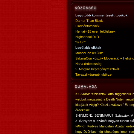
Legutóbb kommentezett topikok
Darker Than Black
Eladnék!/Vennék!
Hentai - 18 éven felülieknek!
Highschool DxD
"is fun"
Legújabb cikkek
MondoCon 09 Ősz
SakuraCon köszi + Moderáció + Hellsing
Nana érdekesség
5. Magyar Képregényfesztivál
Tavaszi képregénybörze
K.CSABA: "Sziasztok! Attól függetlenül, 
webbolt megszűnt, a Death Note mangá
kiadjátok végig? Köszi a választ." Ez en
érdekelne.
SHINMON1_BENIMARU7: Sziasztok! 
3. évfolyam 9. számát hogyan tudom elő
PANKII: Kedves Mangafan! Azután érdek
hogy DvD-ket még lehetséges innen ren