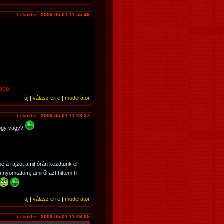
beküldve:
2009-05-01 11:55:46
 pop!
új
|
válasz erre
|
moderátor
beküldve:
2009-05-01 11:28:37
Hogy vagy?
e a rajzot amit órán kezdtünk el,
a nyomtatóm, amiről azt hittem h
új
|
válasz erre
|
moderátor
beküldve:
2009-05-01 11:26:05