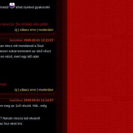
németül
lehet nyelvet gyakorolni
 lenni jó. De örökké élni jobb!
új
|
válasz erre
|
moderátor
beküldve:
2009-05-01 12:23:27
tan nincs mit mondanod a Soul
etesen sokat kerestem az első részt
-on nézd, mert egy idő után
 pop!
új
|
válasz erre
|
moderátor
beküldve:
2009-05-01 12:14:57
em meg az 1ső részét. Hát...még
 Naruto vissza tud olvasni!
s hsz-eket irni.