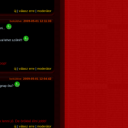
új
|
válasz erre
|
moderátor
beküldve:
2009-05-01 12:11:33
ni...
l lehet szólni!!!
 pop!
új
|
válasz erre
|
moderátor
beküldve:
2009-05-01 12:04:42
tegnap óta?
 lenni jó. De örökké élni jobb!
új
|
válasz erre
|
moderátor