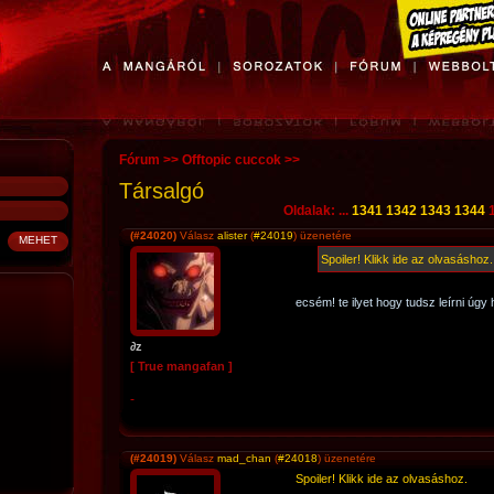
Fórum
>>
Offtopic cuccok
>>
Társalgó
Oldalak: ...
1341
1342
1343
1344
(#24020)
Válasz
alister
(
#24019
) üzenetére
Spoiler! Klikk ide az olvasáshoz.
ecsém! te ilyet hogy tudsz leírni ú
∂z
[ True mangafan ]
-
(#24019)
Válasz
mad_chan
(
#24018
) üzenetére
Spoiler! Klikk ide az olvasáshoz.