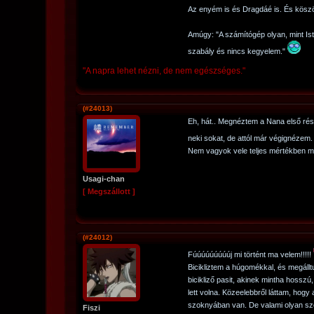
Az enyém is és Dragdáé is. És kös
Amúgy: "A számítógép olyan, mint I
szabály és nincs kegyelem."
"A napra lehet nézni, de nem egészséges."
(#24013)
Eh, hát.. Megnéztem a Nana első rés
neki sokat, de attól már végignézem
Nem vagyok vele teljes mértékben 
Usagi-chan
[ Megszállott ]
(#24012)
Fúúúúúúúúúj mi történt ma velem!!!!!
Bicikliztem a húgomékkal, és megállt
bicikliző pasit, akinek mintha hosszú
lett volna. Közeelebbről láttam, hogy
szoknyában van. De valami olyan szok
Fiszi