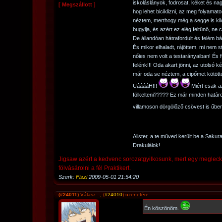
iskoláslányok, fodrosat, kéket és na
[ Megszállott ]
hog lehet biciklizni, az meg folyama
néztem, merthogy még a segge is kiló
bugyija, és azért ez elég feltűnő, n
De állandóan hátrafordult és felém bá
És mikor elhaladt, rájöttem, mi nem s
nőies nem volt a testarányaiban! És f
felénk!!! Oda akart jönni, az utolsó 
már oda se néztem, a cipőmet kötött
UááááH!!!
Miért csak az
fölkelteni????? Ez már minden határo
villamoson dörgölőző csövest is űber
Alister, a te műved került be a Saku
Drakulálok!
Jigsaw azért a kedvenc sorozatgyilkosunk, mert egy meglec
fölvásárolni a fél Praktikert.
Szerk:
Fiszi
2009-05-01 21:54:20
(#24011)
Válasz
..,
(
#24010
) üzenetére
Én köszönöm.