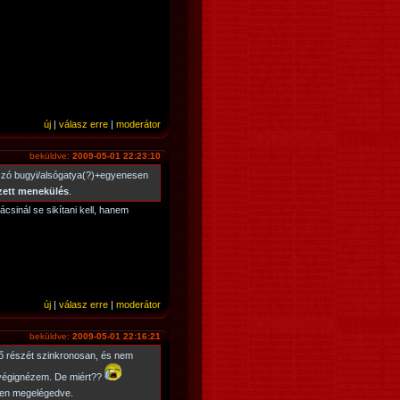
új
|
válasz erre
|
moderátor
beküldve:
2009-05-01 22:23:10
átszó bugyi/alsógatya(?)+egyenesen
zett menekülés
.
ácsinál se sikítani kell, hanem
új
|
válasz erre
|
moderátor
beküldve:
2009-05-01 22:16:21
ő részét szinkronosan, és nem
r végignézem. De miért??
ben megelégedve.