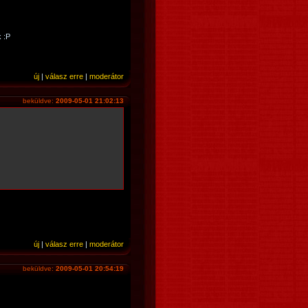
k :P
új
|
válasz erre
|
moderátor
beküldve:
2009-05-01 21:02:13
új
|
válasz erre
|
moderátor
beküldve:
2009-05-01 20:54:19