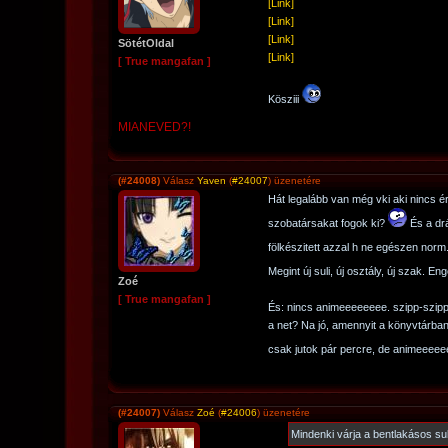
[Link]
[Link]
[Link]
SötétOldal
[Link]
[ True mangafan ]
Kösziii
MIANEVED?!
(#24008)
Válasz
Yaven
(
#24007
) üzenetére
Hát legalább van még vki aki nincs ér
szobatársakat fogok ki?
És a drá
fölkészitett azzal h ne egészen norm
Megint új suli, új osztály, új szak. 
Zoé
[ True mangafan ]
És: nincs animeeeeeeee. szipp-szip
a net? Na jó, amennyit a könyvtárb
csak jutok pár percre, de animeeee
(#24007)
Válasz
Zoé
(
#24006
) üzenetére
Mindenki várja a bentlakásos sul