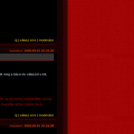
új
|
válasz erre
|
moderátor
beküldve:
2009-05-01 22:25:35
ődik meg a bácsi és válaszol v.mit,
n az arcomat csipkedték, azzal,
 hagyták abba, mikor én is
új
|
válasz erre
|
moderátor
beküldve:
2009-05-01 22:24:48