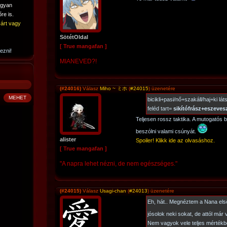
ogyan
re is.
árt vagy
SötétOldal
[ True mangafan ]
ezni!
MIANEVED?!
(#24016)
Válasz
Miho ~ ミホ
(
#24015
) üzenetére
bicikli+pasi/nő+szakáll/haj+ki l
feléd tart=
sikítófrász+eszeves
Teljesen rossz taktika. A mutogatós b
beszólni valami csúnyát.
alister
Spoiler! Klikk ide az olvasáshoz.
[ True mangafan ]
"A napra lehet nézni, de nem egészséges."
(#24015)
Válasz
Usagi-chan
(
#24013
) üzenetére
Eh, hát.. Megnéztem a Nana els
jósolok neki sokat, de attól má
Nem vagyok vele teljes mérték