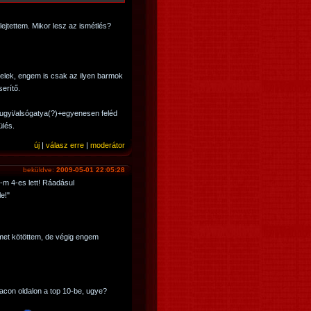
lejtettem. Mikor lesz az ismétlés?
elek, engem is csak az ilyen barmok
erítő.
 bugyi/alsógatya(?)+egyenesen feléd
ülés.
új
|
válasz erre
|
moderátor
beküldve:
2009-05-01 22:05:28
m 4-es lett! Ráadásul
e!"
őmet kötöttem, de végig engem
racon oldalon a top 10-be, ugye?