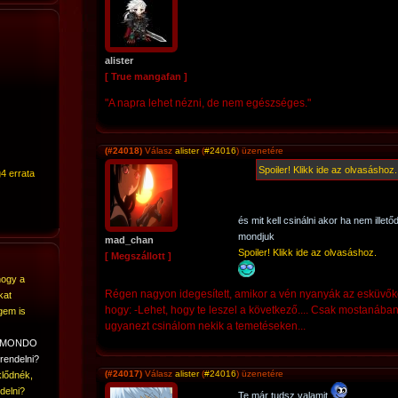
alister
[ True mangafan ]
"A napra lehet nézni, de nem egészséges."
(#24018)
Válasz
alister
(
#24016
) üzenetére
Spoiler! Klikk ide az olvasáshoz.
4 errata
és mit kell csinálni akor ha nem illet
mondjuk
mad_chan
Spoiler! Klikk ide az olvasáshoz.
[ Megszállott ]
hogy a
Régen nagyon idegesített, amikor a vén nyanyák az esküvőkö
kat
hogy: -Lehet, hogy te leszel a következő.... Csak mostanában
gem is
ugyanezt csinálom nekik a temetéseken...
A MONDO
rendelni?
(#24017)
Válasz
alister
(
#24016
) üzenetére
lődnék,
delni?
Te már tudsz valamit