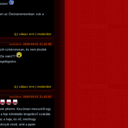
zönöm!
sten az Ótestamentumban: sok a
új
|
válasz erre
|
moderátor
beküldve:
2009-05-01 21:42:58
zét szinkronosan, és nem jósolok
. De miért??
megelégedve.
új
|
válasz erre
|
moderátor
beküldve:
2009-05-01 21:42:02
unk pihenni. Kiszúrtam messziről egy
, a feje kétoldalán lengedező szakálla
 az a haja, és nő, merthogy
nyát viselt, amit a japán