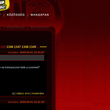
1345
1346
1347
1348
1349
...
<<
>>
beküldve:
2009-05-01 22:35:07
gy h ne könnyezzen bele a szemed?
új
|
válasz erre
|
moderátor
beküldve:
2009-05-01 22:32:16