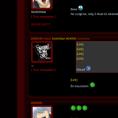
Beee
SötétOldal
Ne szójjá be, még 3-4katt és kikelne
[ True mangafan ]
MIANEVED?!
(#24010)
Válasz
SötétOldal
(
#24009
) üzenetére
[Link]
[Link]
[Link]
[Link]
..,
Kösziii
[ True mangafan ]
[Link]
Én köszönöm.
(#24009)