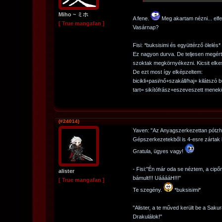
Miho ~ ミホ
A fene.
Meg akartam nézni... elfe
[ True mangafan ]
Vasárnap?
Fisi: *buksisimi és együttérző ölelés*
Ez nagyon durva. De teljesen megért
szoktak megkörnyékezni. Kicsit elkes
De ezt most így elképzeltem:
bicikli+pasi/nő+szakáll/haj+ kilátszó
tart= sikítófrász+eszeveszett menek
(#24014)
Yaven: "Az Anyagszerkezettan pótzh-
Gépszerkezetekből is 4-esre zártak l
Gratula, ügyes vagy!
- Fisi:"Én már oda se néztem, a cip
alister
bámult!!! UááááH!!!"
[ True mangafan ]
Te szegény.
*buksisimi*
"Alister, a te műved került be a Saku
Drakulálok!"