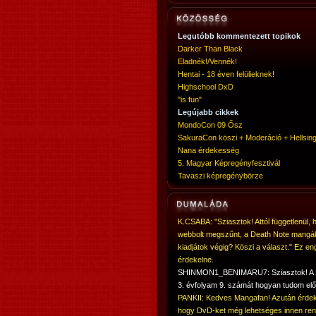
Legutóbb kommentezett topikok
Darker Than Black
Eladnék!/Vennék!
Hentai - 18 éven felülieknek!
Highschool DxD
"is fun"
Legújabb cikkek
MondoCon 09 Ősz
SakuraCon köszi + Moderáció + Hellsing
Nana érdekesség
5. Magyar Képregényfesztivál
Tavaszi képregénybörze
K.CSABA: "Sziasztok! Attól függetlenül, 
webbolt megszűnt, a Death Note mangá
kiadjátok végig? Köszi a választ." Ez en
érdekelne.
SHINMON1_BENIMARU7: Sziasztok! 
3. évfolyam 9. számát hogyan tudom elő
PANKII: Kedves Mangafan! Azután érdek
hogy DvD-ket még lehetséges innen ren