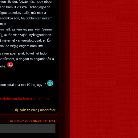
gyon rövidet. Néztem is, hogy ebben
tosan bámult vissza. Dehát jogosan
gott a szoknya alól, mármint a
e csodálkozzon, ha döbbenten nézem.
mult.
timmelt: az tényleg pasi volt! Semmi
új, aztán visszajött, nyílegyenesen
két méternél kanyarodott csak el. Én
em, de végig engem bámult!!!
 ilyen aberráltak figyelmét tudom
n túlment, a dagadt mutogatóst és a
elte.
racon oldalon a top 10-be, ugye?
kéztetős móka kedvéért képes
új
|
válasz erre
|
moderátor
beküldve:
2009-05-01 21:15:54