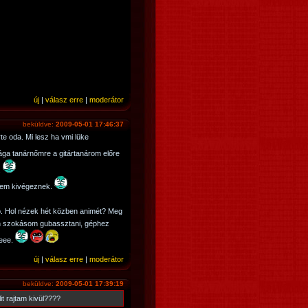
új
|
válasz erre
|
moderátor
beküldve:
2009-05-01 17:46:37
te oda. Mi lesz ha vmi lüke
ga tanárnőmre a gitártanárom előre
.
Engem kivégeznek.
p. Hol nézek hét közben animét? Meg
an szokásom gubassztani, géphez
eeee.
új
|
válasz erre
|
moderátor
beküldve:
2009-05-01 17:39:19
it rajtam kivül????