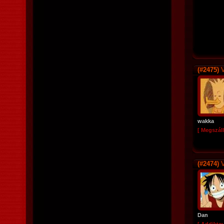
(#2475)
V
wakka
[ Megszáll
(#2474)
V
Dan