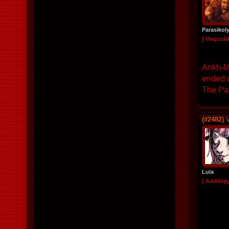
Parasikol
[ Megszáll
Ankh-Mo
ended u
The Pat
(#2482)
V
Lula
[ Addiktg