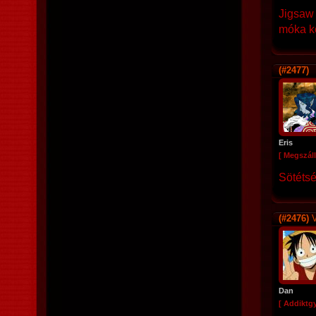
Jigsaw 
móka ke
(#2477)
Eris
[ Megszáll
Sötétsé
(#2476)
V
Dan
[ Addiktg