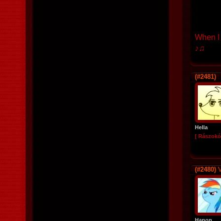
When I 
♪♫
(#2481)
Hella
[ Rászokó
(#2480)
V
Hanon