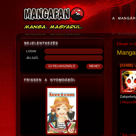
Fórum
>>
O
Mangara
LOGIN:
JELSZÓ:
(#2488)
V
Zabpehel
[ Megszáll
"Aki mi