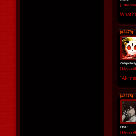
[ True sho
What? R
(#2479)
Zabpehel
[ Megszáll
"Aki mi
(#2478)
Fiszi
[ Megszáll