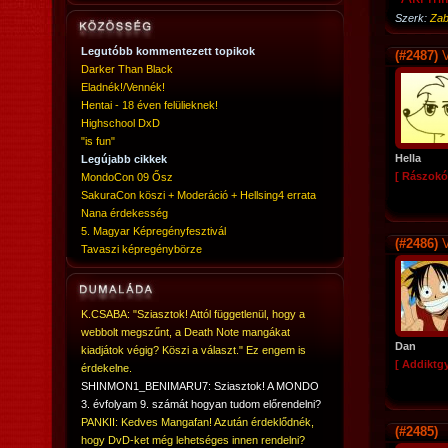
Szerk:
Zab
Legutóbb kommentezett topikok
(#2487)
V
Darker Than Black
Eladnék!/Vennék!
Hentai - 18 éven felülieknek!
Highschool DxD
"is fun"
Hella
Legújabb cikkek
[ Rászokó
MondoCon 09 Ősz
SakuraCon köszi + Moderáció + Hellsing4 errata
Nana érdekesség
5. Magyar Képregényfesztivál
(#2486)
V
Tavaszi képregénybörze
K.CSABA: "Sziasztok! Attól függetlenül, hogy a
webbolt megszűnt, a Death Note mangákat
Dan
kiadjátok végig? Köszi a választ." Ez engem is
[ Addiktg
érdekelne.
SHINMON1_BENIMARU7: Sziasztok! A MONDO
3. évfolyam 9. számát hogyan tudom előrendelni?
PANKII: Kedves Mangafan! Azután érdeklődnék,
(#2485)
hogy DvD-ket még lehetséges innen rendelni?