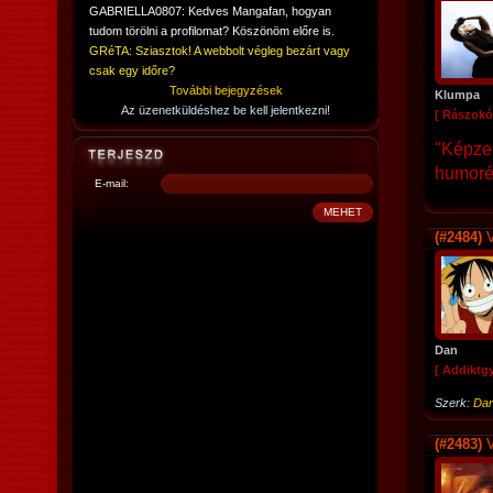
GABRIELLA0807: Kedves Mangafan, hogyan
tudom törölni a profilomat? Köszönöm előre is.
GRéTA: Sziasztok! A webbolt végleg bezárt vagy
csak egy időre?
További bejegyzések
Klumpa
Az üzenetküldéshez be kell jelentkezni!
[ Rászokó
"Képzel
humorér
E-mail:
(#2484)
V
Dan
[ Addiktg
Szerk:
Da
(#2483)
V