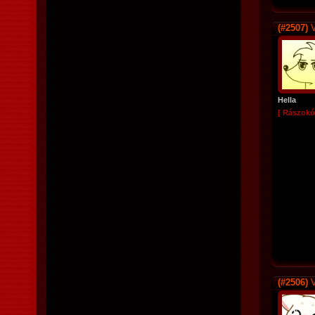
(#2507)
V
Hella
[ Rászokó
(#2506)
V