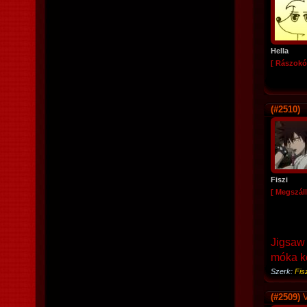
Hella
[ Rászokó
(#2510)
Fiszi
[ Megszáll
Jigsaw 
móka ke
Szerk:
Fis
(#2509)
V