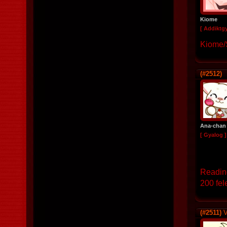
Kiome
[ Addiktg
Kiome/
(#2512)
Ana-chan
[ Gyalog ]
Reading
200 fel
(#2511)
V