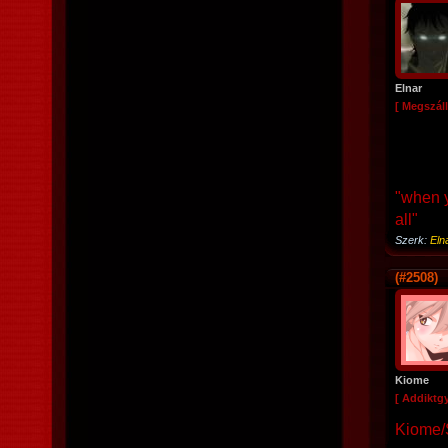
Elnar
[ Megszáll
"when y
all"
Szerk:
Eln
(#2508)
Kiome
[ Addiktg
Kiome/