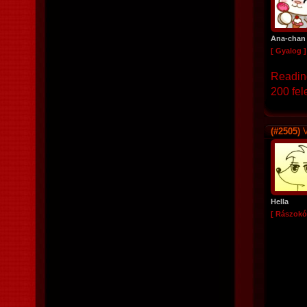
Ana-chan
[ Gyalog ]
Reading
200 fel
(#2505)
V
Hella
[ Rászokó