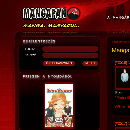
Fórum
>>
O
Mangara
LOGIN:
JELSZÓ:
(#2518)
V
Shaun
[ Megszáll
What d
(#2517)
V