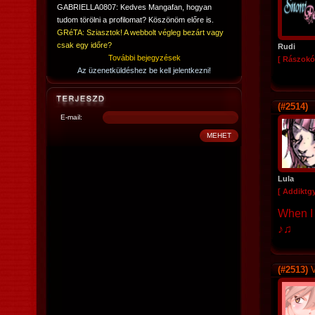
GABRIELLA0807: Kedves Mangafan, hogyan
tudom törölni a profilomat? Köszönöm előre is.
GRéTA: Sziasztok! A webbolt végleg bezárt vagy
csak egy időre?
Rudi
További bejegyzések
[ Rászokó
Az üzenetküldéshez be kell jelentkezni!
(#2514)
E-mail:
Lula
[ Addiktg
When I 
♪♫
(#2513)
V