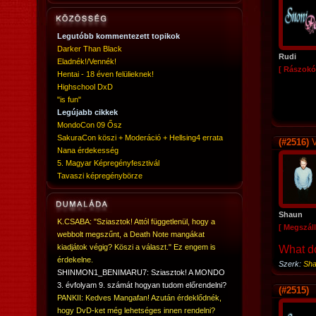
Legutóbb kommentezett topikok
Darker Than Black
Rudi
Eladnék!/Vennék!
[ Rászokó
Hentai - 18 éven felülieknek!
Highschool DxD
"is fun"
Legújabb cikkek
MondoCon 09 Ősz
SakuraCon köszi + Moderáció + Hellsing4 errata
(#2516)
V
Nana érdekesség
5. Magyar Képregényfesztivál
Tavaszi képregénybörze
Shaun
K.CSABA: "Sziasztok! Attól függetlenül, hogy a
[ Megszáll
webbolt megszűnt, a Death Note mangákat
kiadjátok végig? Köszi a választ." Ez engem is
What d
érdekelne.
Szerk:
Sh
SHINMON1_BENIMARU7: Sziasztok! A MONDO
3. évfolyam 9. számát hogyan tudom előrendelni?
(#2515)
PANKII: Kedves Mangafan! Azután érdeklődnék,
hogy DvD-ket még lehetséges innen rendelni?