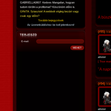
GABRIELLA0807: Kedves Mangafan, hogyan
tudom törölni a profilomat? Köszönöm előre is.
GRéTA: Sziasztok! A webbolt végleg bezárt vagy
csak egy időre?
A büszk
További bejegyzések
Az üzenetküldéshez be kell jelentkezni!
(#95)
Vál
E-mail:
alister
[ True ma
"A napr
(#94)
Vál
alister