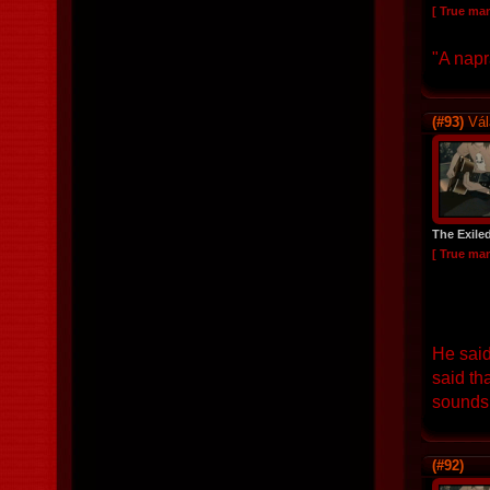
[ True ma
"A napr
(#93)
Vál
The Exile
[ True ma
He said
said th
sounds 
(#92)