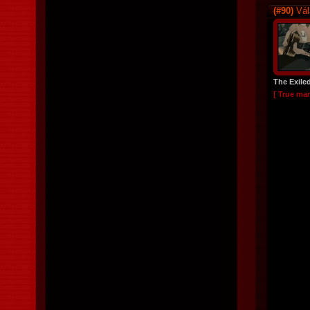
(#90)
Vál
The Exile
[ True ma