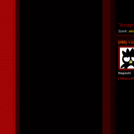
"A napr
Szerk:
alis
(#86)
Vál
Nagashi
[ Megszáll