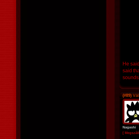
He said
said th
sounds 
(#89)
Vál
Nagashi
[ Megszáll