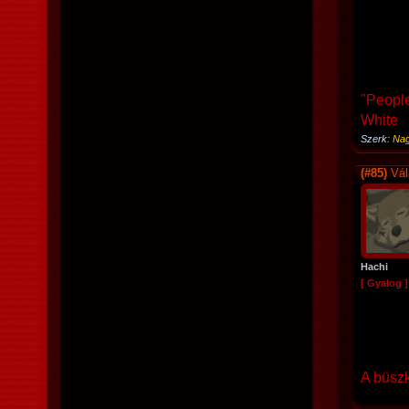
"People
White
Szerk:
Nag
(#85)
Vál
Hachi
[ Gyalog ]
A büszk