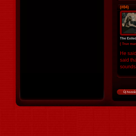
(#84)
The Exile
[ True ma
He said
said th
sounds 