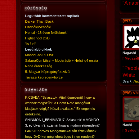
"A napr
Legutóbb kommentezett topikok
(#97)
Darker Than Black
Eladnék!/Vennék!
Hentai - 18 éven felülieknek!
Highschool DxD
"is fun"
Legújabb cikkek
Nagashi
MondoCon 09 Ősz
[ Megszáll
SakuraCon köszi + Moderáció + Hellsing4 errata
Nana érdekesség
"People
5. Magyar Képregényfesztivál
White
Tavaszi képregénybörze
Szerk:
Nag
(#96)
Vál
K.CSABA: "Sziasztok! Attól függetlenül, hogy a
webbolt megszűnt, a Death Note mangákat
kiadjátok végig? Köszi a választ." Ez engem is
érdekelne.
SHINMON1_BENIMARU7: Sziasztok! A MONDO
Hachi
3. évfolyam 9. számát hogyan tudom előrendelni?
[ Gyalog ]
PANKII: Kedves Mangafan! Azután érdeklődnék,
hogy DvD-ket még lehetséges innen rendelni?