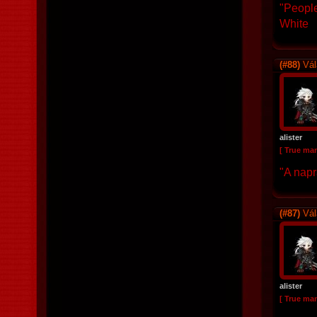
"People
White
(#88)
Vál
alister
[ True ma
"A napr
(#87)
Vál
alister
[ True ma