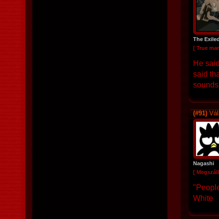
The Exile
[ True ma
He said
said th
sounds 
(#91)
Vál
Nagashi
[ Megszáll
"People
White