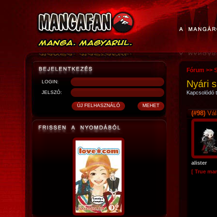
Fórum
>>
S
Nyári 
LOGIN:
JELSZÓ:
Kapcsolódó t
(#98)
Vál
alister
[ True ma