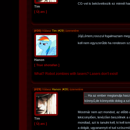
CG-vel is bekövetkezik ez minnél ha
Tim
[ Új arc ]
(#30)
Válasz
Tim
(
#29
) üzenetére
Jójó,értem,rosszul fogalmaztam meg
kell nem egyszerűbb ha rendesen sz
Hanon
[ True shotafan ]
What? Robot zombies with lasers? Lasers don't exist!
(#29)
Válasz
Hanon
(
#26
) üzenetére
... Ha az ember megtanulja has
könnyű,de könnyebb dolog a sz
Mostmár nem azt mondod, az előbb 
lekicsinylően, lenézően beszélnek a di
Tim
mondtad, azt is tanulni kell, ki kell i
[ Új arc ]
a dolgát, ugyanannyit el tud szöszmö