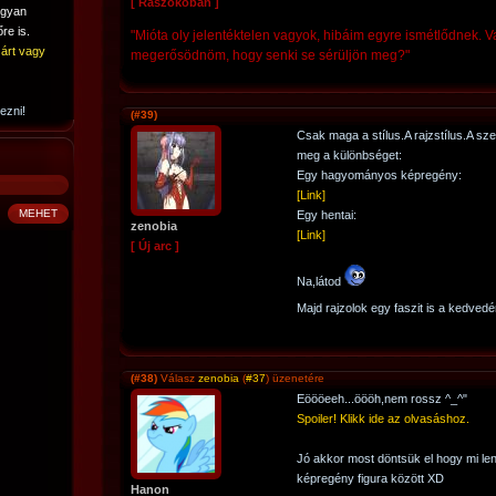
[ Rászokóban ]
ogyan
re is.
"Mióta oly jelentéktelen vagyok, hibáim egyre ismétlődnek. V
árt vagy
megerősödnöm, hogy senki se sérüljön meg?"
ezni!
(#39)
Csak maga a stílus.A rajzstílus.A s
meg a különbséget:
Egy hagyományos képregény:
[Link]
Egy hentai:
zenobia
[Link]
[ Új arc ]
Na,látod
Majd rajzolok egy faszit is a kedvedé
(#38)
Válasz
zenobia
(
#37
) üzenetére
Eöööeeh...öööh,nem rossz ^_^"
Spoiler! Klikk ide az olvasáshoz.
Jó akkor most döntsük el hogy mi le
képregény figura között XD
Hanon