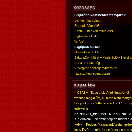
Legutóbb kommentezett topikok
Darker Than Black
Eladnék!/Vennék!
Hentai - 18 éven felülieknek!
Highschool DxD
"is fun"
Legújabb cikkek
MondoCon 09 Ősz
SakuraCon köszi + Moderáció + Hellsing
Nana érdekesség
5. Magyar Képregényfesztivál
Tavaszi képregénybörze
K.CSABA: "Sziasztok! Attól függetlenül, 
webbolt megszűnt, a Death Note mangá
kiadjátok végig? Köszi a választ." Ez en
érdekelne.
SHINMON1_BENIMARU7: Sziasztok! 
3. évfolyam 9. számát hogyan tudom elő
PANKII: Kedves Mangafan! Azután érdek
hogy DvD-ket még lehetséges innen ren