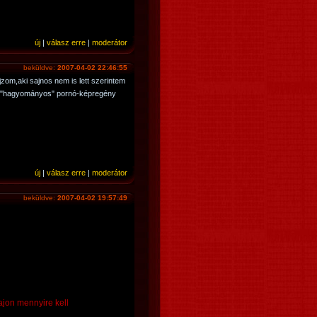
új
|
válasz erre
|
moderátor
beküldve:
2007-04-02 22:46:55
ajzom,aki sajnos nem is lett szerintem
n "hagyományos" pornó-képregény
új
|
válasz erre
|
moderátor
beküldve:
2007-04-02 19:57:49
ajon mennyire kell