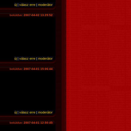
új
|
válasz erre
|
moderátor
beküldve:
2007-04-02 13:29:52
új
|
válasz erre
|
moderátor
beküldve:
2007-04-01 15:06:44
új
|
válasz erre
|
moderátor
beküldve:
2007-04-01 12:50:45