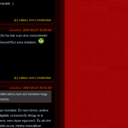
marabb. ;)
új
|
válasz erre
|
moderátor
beküldve:
2007-03-27 22:50:41
.De ha már a ps-al is cseszekedni
ínezed?Ezt sose értettem..
új
|
válasz erre
|
moderátor
beküldve:
2007-03-27 20:51:30
ználni akkor,nem azt mondom hogy
ínezés.
azt mondtad. Én nem bírom, amikor
gitális színezésről. Ahogy te is
smerni, nem olyan egyszerű. És aki érti
tölni azzal, mintha manuálisan