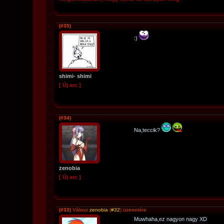
(#35)
:)
shimi- shimi
[ Új arc ]
(#34)
Na,teccik?
zenobia
[ Új arc ]
(#33)
Válasz
zenobia
(
#32
) üzenetére
Muwhaha,ez nagyon nagy XD