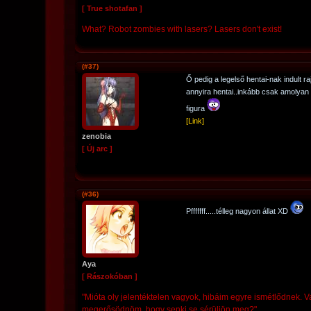
[ True shotafan ]
What? Robot zombies with lasers? Lasers don't exist!
(#37)
Ő pedig a legelső hentai-nak indult r
annyira hentai..inkább csak amolya
figura
[Link]
zenobia
[ Új arc ]
(#36)
Pfffffff.....télleg nagyon állat XD
Aya
[ Rászokóban ]
"Mióta oly jelentéktelen vagyok, hibáim egyre ismétlődnek. V
megerősödnöm, hogy senki se sérüljön meg?"