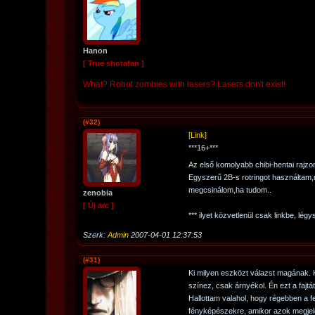
Hanon
[ True shotafan ]
What? Robot zombies with lasers? Lasers don't exist!
(#32)
[Link]
***16+***
Az első komolyabb chibi-hentai raj
Egyszerű 2B-s rotringot használtam,
megcsinálom,ha tudom..
zenobia
[ Új arc ]
*** ilyet közvetlenül csak linkbe, légy
Szerk:
Admin
2007-04-01 12:37:53
(#31)
Ki milyen eszközt válazst magának. Ki
színez, csak árnyékol. Én ezt a fajtá
Hallottam valahol, hogy régebben a f
fényképészekre, amikor azok megjele