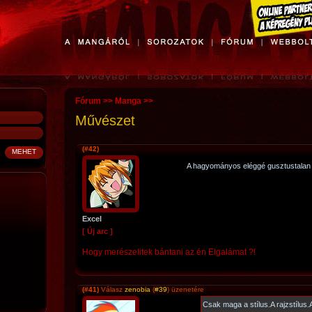
Fórum
>>
Manga
>>
Művészet
(#42)
A hagyományos eléggé gusztustala
Excel
[ Új arc ]
Hogy merészelitek bántani az én Elgalámat ?!
(#41)
Válasz
zenobia
(
#39
) üzenetére
Csak maga a stílus.A rajzstílus