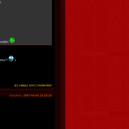
:
dvedért
getsz?
)
új
|
válasz erre
|
moderátor
beküldve:
2007-04-04 14:29:16