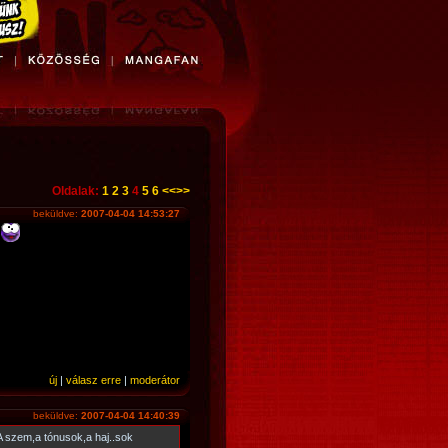
Oldalak:
1
2
3
4
5
6
<<
>>
beküldve:
2007-04-04 14:53:27
n
új
|
válasz erre
|
moderátor
beküldve:
2007-04-04 14:40:39
.A szem,a tónusok,a haj..sok