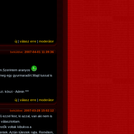
új
|
válasz erre
|
moderátor
beküldve:
2007-04-01 11:39:36
zom.Szerintem aranyos
meg egy gyurmaradírt.Majd tussal is
szi. köszi - Admin ***
új
|
válasz erre
|
moderátor
beküldve:
2007-03-28 15:02:12
 ezzel fest, ki azzal, van aki nem is
t választottam.
estők voltak kibukva a
ntek. Aztán túlestek rajta. Remélem,