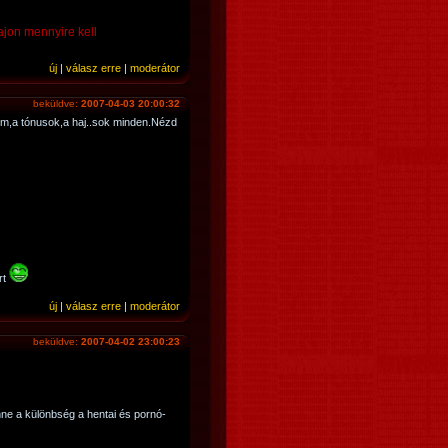
ajon mennyire kell
új
|
válasz erre
|
moderátor
beküldve:
2007-04-03 20:00:32
zem,a tónusok,a haj..sok minden.Nézd
rt
új
|
válasz erre
|
moderátor
beküldve:
2007-04-02 23:00:23
nne a különbség a hentai és pornó-