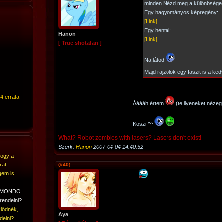
minden.Nézd meg a különbséget
Egy hagyományos képregény:
[Link]
Egy hentai:
Hanon
[Link]
[ True shotafan ]
Na,látod
Majd rajzolok egy faszit is a ke
4 errata
Ááááh értem
(te ilyeneket néze
Köszi ^^
What? Robot zombies with lasers? Lasers don't exist!
Szerk:
Hanon
2007-04-04 14:40:52
hogy a
kat
(#40)
gem is
...
A MONDO
rendelni?
lődnék,
Aya
delni?