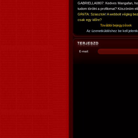
GABRIELLA0807: Kedves Mangafan, h
tudom törölni a profilomat? Köszönöm elő
GRéTA: Sziasztok! A webbolt végleg bez
csak egy időre?
További bejegyzések
Az üzenetküldéshez be kell jelentk
E-mail: