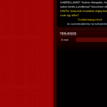
GABRIELLA0807: Kedves Mangafan, h
tudom törölni a profilomat? Köszönöm elő
GRéTA: Sziasztok! A webbolt végleg bez
csak egy időre?
További bejegyzések
Az üzenetküldéshez be kell jelentk
E-mail: