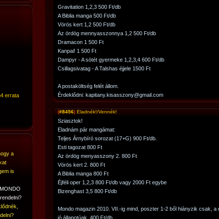
Gravitation 1,2,3 500 Ft/db
A Biblia manga 500 Ft/db
Vörös kert 1,2 500 Ft/db
Az ördög mennyasszonnya 1,2 500 Ft/db
Dramacon 1 500 Ft
Kanpai! 1 500 Ft
Dampyr - A sötét gyermeke 1,2,3,4 600 Ft/db
Csillagsivatag - A Talshas éjjele 1500 Ft
A postaköltség felét állom.
Érdeklődni: kapitany.kisasszony@gmail.com
4 errata
(
#8456
)
Eladnék!/Vennék!
Sziasztok!
Eladnám pár mangámat:
Teljes Árnybíró sorozat (17+G) 900 Ft/db.
Esti tagozat 800 Ft
hogy a
Az ördög menyasszony 2. 800 Ft
kat
Vörös kert 2. 800 Ft
gem is
A Biblia manga 800 Ft
Éjféli oper 1,2,3 800 Ft/db vagy 2000 Ft egybe
A MONDO
Bizenghast 3,5 800 Ft/db
rendelni?
lődnék,
Mondo magazin 2010. VII.-ig mind, poszter 1-2 ből hiányzik csak, 
delni?
jó állapotúak. 400 Ft/db.