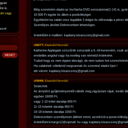
ogyan
re is.
Még szeretném eladni az InuYasha DVD sorozatomat(1-14) is, gyári 
árt vagy
10 000 Ft egybe és állom a postköltséget.
Egyébként ha valaki vesz legalább 3 dolgot és előreutalja a pénzt ál
Személyes átvétel Debrecenben lehetséges.
ezni!
érdeklődni e-mailben: kapitany.kisasszony@gmail.com
(
#8077
)
Eladnék!/Vennék!
Katherine Applegate szívzűrök sorozatát a 6.-tól keresném, csak az 
eredetibe angolul vagy ha esetleg van németül érdekelne.
Tudod hogy ez nem éppen idevágó, de nem tudom hol szerezhetné
Ha valakinek véletlenül megvannak és szeretné eladni írjon !
ide várom: kapitany.kisasszony@gmail.com
(
#5898
)
Eladnék!/Vennék!
Sziasztok.
Az árnybíró gyűjteményemtől válnék meg,vigyáztam rájuk, kiváló áll
egyben 16000 Ft,
vagy 1-10 kötet darabja 800 Ft
11-15 kötetek darabja 850 Ft
16-18 kötetek darabja 1000 Ft.
Debrecenben személyesen átlehet venni, azonkívül a posta költség a
érdeklődni:kmargo12@vipmail. hu vagy kapitany.kisasszony@gmai