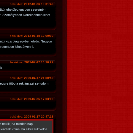
beküldve:
2012-01-26 10:31:43
ütt) lehetőleg egyben szeretném
 Ft. Személyesen Debrecenben lehet
beküldve:
2012-01-15 12:00:00
ütt) kizárólag egyben eladó. Nagyon
recenben lehet átvenni.
beküldve:
2011-07-17 14:16:22
ák
beküldve:
2009-04-17 21:50:59
 egyre több a reklám,azt se tudom
beküldve:
2009-02-25 17:03:09
beküldve:
2009-01-27 20:47:16
b nekik, ha minden nap
kiadták volna, ha elkészült volna.