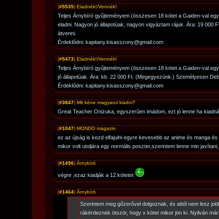
(
#5535
)
Eladnék!/Vennék!
Teljes Árnybíró gyűjteményem (összesen 18 kötet a Gaiden-val egy
eladni. Nagyon jó állapotúak, nagyon vigyáztam rájuk. Ára: 19 000
átvenni.
Érdeklődni: kapitany.kisasszony@gmail.com
(
#5473
)
Eladnék!/Vennék!
Teljes Árnybíró gyűjteményem (összesen 18 kötet a Gaiden-val egy
jó állapotúak. Ára: kb. 22 000 Ft. (Megegyezünk.) Személyesen Deb
Érdeklődni: kapitany.kisasszony@gmail.com
(
#3847
)
Mit kéne magyarul kiadni?
Great Teacher Onizuka, egyszerűen imádom, ezt jó lenne ha kiadn
(
#1047
)
MONDO magazin
ez az újság is kezd elfajulni egyre kevesebb az anime és manga és
mikor volt utoljára egy normális poszter,szerintem lenne min javítani,
(
#1496
)
Árnybíró
végre ,ezaz kiadják a 12.kötetet
(
#1464
)
Árnybíró
Szerintem meg gőzerővel dolgoznak, és attól nem lesz job
rákérdeznek ötször, hogy x kötet mikor jön ki. Nyilván már 