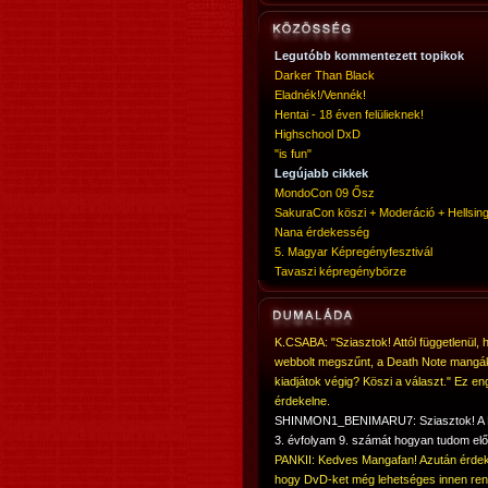
Legutóbb kommentezett topikok
Darker Than Black
Eladnék!/Vennék!
Hentai - 18 éven felülieknek!
Highschool DxD
"is fun"
Legújabb cikkek
MondoCon 09 Ősz
SakuraCon köszi + Moderáció + Hellsing
Nana érdekesség
5. Magyar Képregényfesztivál
Tavaszi képregénybörze
K.CSABA: "Sziasztok! Attól függetlenül, 
webbolt megszűnt, a Death Note mangá
kiadjátok végig? Köszi a választ." Ez en
érdekelne.
SHINMON1_BENIMARU7: Sziasztok! 
3. évfolyam 9. számát hogyan tudom elő
PANKII: Kedves Mangafan! Azután érdek
hogy DvD-ket még lehetséges innen ren