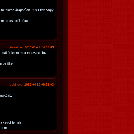
tökéletes állapotúak. 800 Ft/db vagy
lom a postaköltséget.
beküldve:
2013-11-23 14:40:03
első öt jelent meg magyarul, így
m be őket.
beküldve:
2012-04-10 09:22:03
apotúak.
 vevőt terheli.
l.com