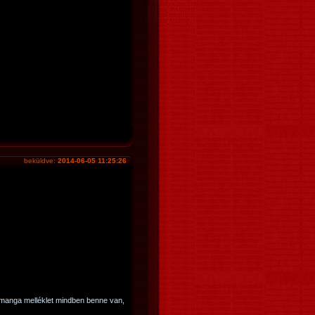
beküldve:
2014-06-05 11:25:26
a manga melléklet mindben benne van,