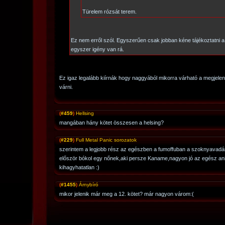
Türelem rózsát terem.
Ez nem erről szól. Egyszerűen csak jobban kéne tájékoztatni 
egyszer igény van rá.
Ez igaz legalább kiírnák hogy naggyából mikorra várható a megjele
várni.
(
#459
)
Hellsing
mangában hány kötet összesen a helsing?
(
#229
)
Full Metal Panic sorozatok
szerintem a legjobb rész az egészben a fumoffuban a szoknyavadá
először bókol egy nőnek,aki persze Kaname,nagyon jó az egész anim
kihagyhatatlan :)
(
#1455
)
Árnybíró
mikor jelenik már meg a 12. kötet? már nagyon várom:(