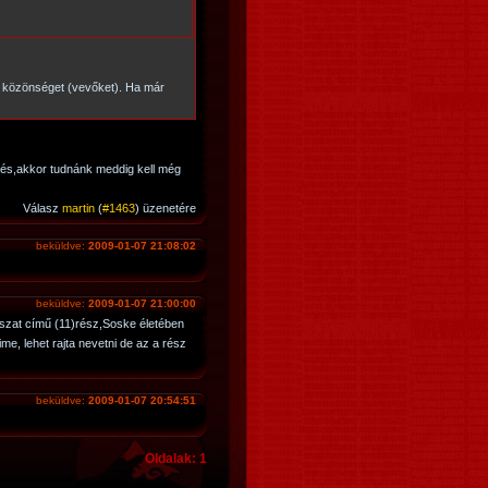
a közönséget (vevőket). Ha már
nés,akkor tudnánk meddig kell még
Válasz
martin
(
#1463
) üzenetére
beküldve:
2009-01-07 21:08:02
beküldve:
2009-01-07 21:00:00
szat című (11)rész,Soske életében
e, lehet rajta nevetni de az a rész
beküldve:
2009-01-07 20:54:51
Oldalak: 1