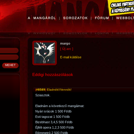
margo
[ Új arc ]
E-mail küldése
Eddigi hozzászólások
(
#8589
)
Eladnék!/Vennék!
Sziasztok.
Eladnám a következő mangáimat:
Nyári srácok 1 500 Ft/db
Esti tagozat 1 500 Ft/db
Bizebhast 3,4,5 500 Ft/db
Éjféli opera 1,2,3 500 Ft/db
Rémmetró 2 500 Ft/db