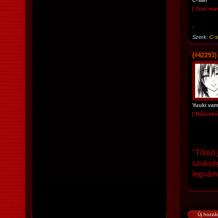
C-san
[ True ma
-
Szerk:
C-s
(#42293)
Yuuki vamp
[ Rászokó
"Tőled 
szükség
legvámp