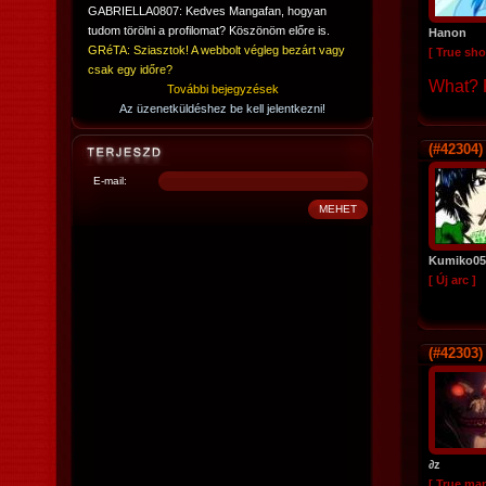
GABRIELLA0807: Kedves Mangafan, hogyan
tudom törölni a profilomat? Köszönöm előre is.
Hanon
GRéTA: Sziasztok! A webbolt végleg bezárt vagy
[ True sho
csak egy időre?
What? R
További bejegyzések
Az üzenetküldéshez be kell jelentkezni!
(#42304)
E-mail:
Kumiko05
[ Új arc ]
(#42303)
∂z
[ True ma