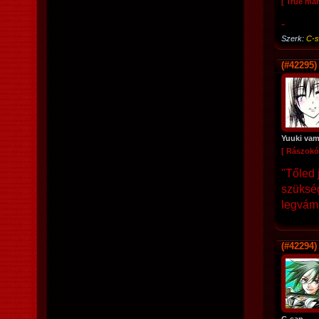
[ True ma
-
Szerk:
C-s
(#42295)
Yuuki vamp
[ Rászokó
"Tőled 
szükség
legvámp
(#42294)