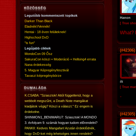
Legutóbb kommentezett topikok
Hanon
Darker Than Black
[ True sho
Eladnék!/Vennék!
Hentai - 18 éven felülieknek!
What? R
Highschool DxD
"is fun"
Legújabb cikkek
(#42306)
MondoCon 09 Ősz
SakuraCon köszi + Moderáció + Hellsing4 errata
Nana érdekesség
5. Magyar Képregényfesztivál
Tavaszi képregénybörze
∂z
[ True ma
K.CSABA: "Sziasztok! Attól függetlenül, hogy a
-
webbolt megszűnt, a Death Note mangákat
kiadjátok végig? Köszi a választ." Ez engem is
érdekelne.
(#42305)
SHINMON1_BENIMARU7: Sziasztok! A MONDO
3. évfolyam 9. számát hogyan tudom előrendelni?
PANKII: Kedves Mangafan! Azután érdeklődnék,
hogy DvD-ket még lehetséges innen rendelni?