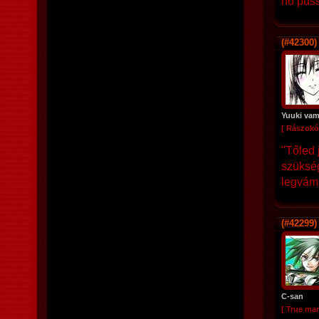
no puss
(#42300)
Yuuki vamp
[ Rászokó
"Tőled 
szükség
legvámp
(#42299)
C-san
[ True ma