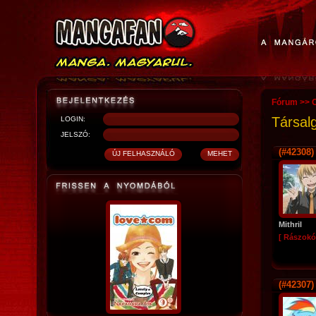
Fórum
>>
O
Társal
LOGIN:
JELSZÓ:
(#42308)
Mithril
[ Rászokó
(#42307)