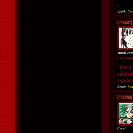
-
Szerk:
C-s
(#42297)
Yuuki vamp
[ Rászokó
"Tőled 
szükség
legvámp
Szerk:
Mod
(#42296)
C-san