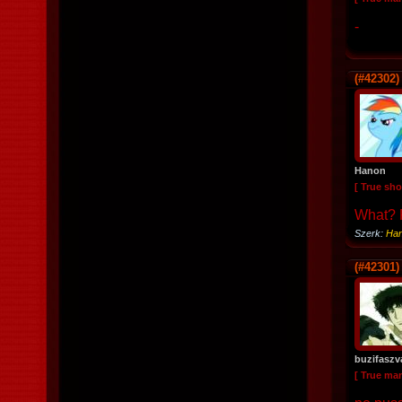
-
(#42302)
Hanon
[ True sho
What? R
Szerk:
Ha
(#42301)
buzifasz
[ True ma