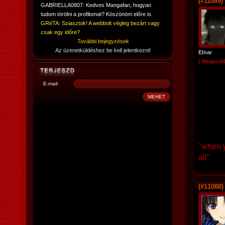
(#11089)
GABRIELLA0807: Kedves Mangafan, hogyan
tudom törölni a profilomat? Köszönöm előre is.
GRéTA: Sziasztok! A webbolt végleg bezárt vagy
csak egy időre?
További bejegyzések
Az üzenetküldéshez be kell jelentkezni!
Elnar
[ Megszáll
E-mail:
"when y
all"
(#11088)