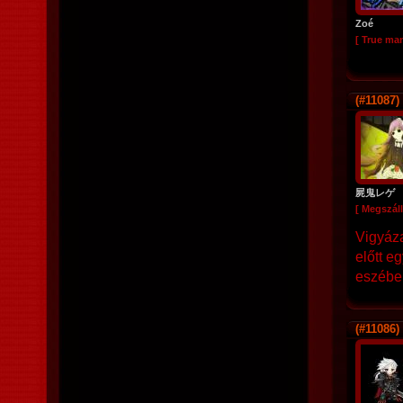
Zoé
[ True ma
(#11087)
屍鬼レゲ
[ Megszáll
Vigyáza
előtt e
eszébe
(#11086)