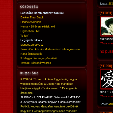
Szerk:
屍
(#11091)
Legutóbb kommentezett topikok
Darker Than Black
Eladnék!/Vennék!
Hentai - 18 éven felülieknek!
Highschool DxD
"is fun"
buzifasz
Legújabb cikkek
[ True ma
MondoCon 09 Ősz
SakuraCon köszi + Moderáció + Hellsing4 errata
no puss
Nana érdekesség
5. Magyar Képregényfesztivál
Tavaszi képregénybörze
(#11090)
K.CSABA: "Sziasztok! Attól függetlenül, hogy a
webbolt megszűnt, a Death Note mangákat
kiadjátok végig? Köszi a választ." Ez engem is
Miho ~ 
érdekelne.
[ True ma
SHINMON1_BENIMARU7: Sziasztok! A MONDO
3. évfolyam 9. számát hogyan tudom előrendelni?
Szerk:
Mi
PANKII: Kedves Mangafan! Azután érdeklődnék,
hogy DvD-ket még lehetséges innen rendelni?