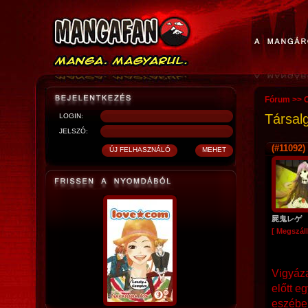
Fórum
>>
O
Társal
LOGIN:
JELSZÓ:
(#11092)
屍鬼レゲ
[ Megszáll
Vigyáza
előtt e
eszébe