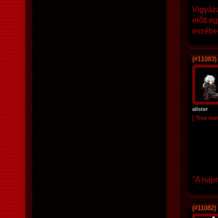
Vigyáza
előtt e
eszébe
(#11083)
alister
[ True ma
"A napr
(#11082)