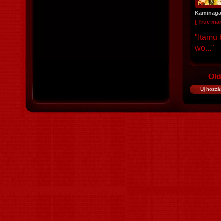
Kaminaga
[ True ma
"Itamu 
wo..."
Old