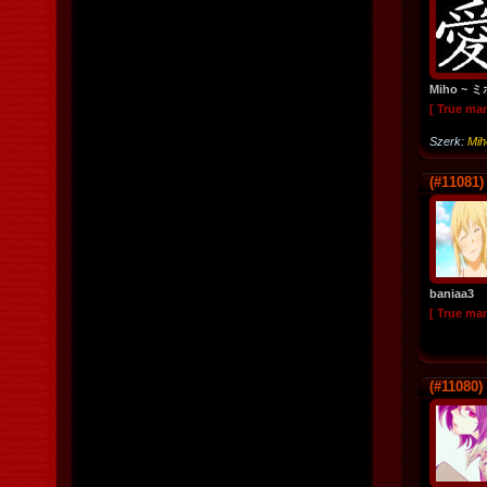
Miho ~ 
[ True ma
Szerk:
Mi
(#11081)
baniaa3
[ True ma
(#11080)