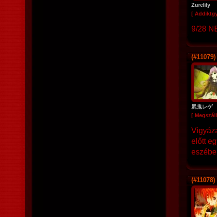
Zurelily
[ Addiktg
9/28 
(#11079)
屍鬼レゲ
[ Megszáll
Vigyáza
előtt e
eszébe
(#11078)