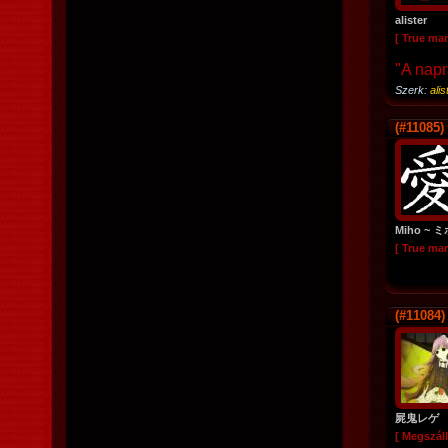
alister
[ True ma
"A napr
Szerk:
alis
(#11085)
Miho ~ 
[ True ma
(#11084)
屍鬼レゲ
[ Megszáll