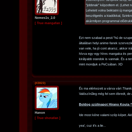
"jobbnak" képzeltem el. (Lehet 
Lehetett volna beiktatni új man
beszélgetés a kiadókkal, Szink
Nemes1s_2.0
akármilyen programmal elődrukkol
[ True mangafan ]
Ezt nem szabad a pesti "hú de szupe
általában helyi anime-fanek szervezi
van vele, ha jó cont akarsz, akkor i
hívva egy-egy híres mangaka és per
királyabb standok is vannak. És a te
mint mondjuk a PeCsában. XD
(#2823)
És ma elérkezett a várva várt
Thanks
Valószínűleg még fel sem ébredt, de 
Boldog szülinapot Hirano Kouta 
Hanon
Ide most kéne valami szép képet. Ak
[ True shotafan ]
yea', cuz it's a lie...