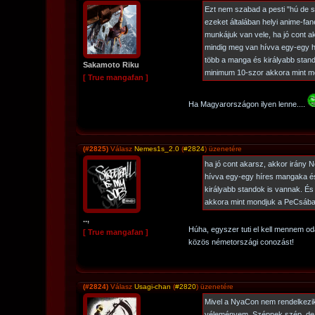
Ezt nem szabad a pesti "hú de s
ezeket általában helyi anime-fan
munkájuk van vele, ha jó cont a
mindig meg van hívva egy-egy 
több a manga és királyabb stando
Sakamoto Riku
minimum 10-szor akkora mint 
[ True mangafan ]
Ha Magyarországon ilyen lenne....
(#2825)
Válasz
Nemes1s_2.0
(
#2824
) üzenetére
ha jó cont akarsz, akkor irány 
hívva egy-egy híres mangaka é
királyabb standok is vannak. És 
akkora mint mondjuk a PeCsáb
..,
Húha, egyszer tuti el kell mennem od
[ True mangafan ]
közös németországi conozást!
(#2824)
Válasz
Usagi-chan
(
#2820
) üzenetére
Mivel a NyaCon nem rendelkezik k
véleményem. Szépnek szép, de 