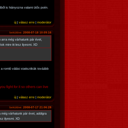
ből is hiányozna valami ütős poén.
új
|
válasz erre
|
moderátor
beküldve:
2008-07-18 10:09:16
 arra még várhatunk pár évet,
tok mire itt lesz ilyesmi. XD
 a romló válási statisztikák továább
ou fight for it so others can live
új
|
válasz erre
|
moderátor
beküldve:
2008-07-17 21:06:28
 még várhatunk pár évet, addigra
esz ilyesmi. XD