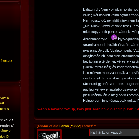
Balatonról : Nem volt olyan jó idő hog
elvileg két nap lett volna olyan stran
Nem rossz idő, nem időhiány, nem ke
,,Mé Állunk, Vazze?" rövidítése) Ler
miatt negyvenöt percet vártunk. Hét
Ábrahámhegyre...
Így végül ann
strandramenni. Inkább túrázós-város
nyaralás. Jó volt. A Balaton pedig V
elhajított és víz által elvitt strandlab
4 errata
bevágtam a térdemet, véresre - aztán
(Vacak forrasztás) és kifelemenetelk
is jó mélyen megszaggatták a kagy
erről ennyit. Ismerőst meg senkit n
táborlakó gyökér volt. focis, dugiban
agyilag két évvel fiatalabb csávóká
picsulinákból állt a még cöcö korombe
hogy a
Holnap con, fényképezzetek sokat :P
kat
gem is
"People never grow up, they just learn how to act in public." 
A MONDO
rendelni?
(#2834)
Válasz
Hanon
(
#2832
) üzenetére
lődnék,
Na, hát itthon vagyok.
delni?