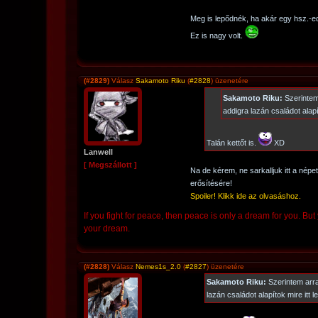
Meg is lepődnék, ha akár egy hsz.-ed
Ez is nagy volt.
(#2829)
Válasz
Sakamoto Riku
(
#2828
) üzenetére
Sakamoto Riku:
Szerintem
addigra lazán családot alapí
Talán kettőt is.
XD
Lanwell
[ Megszállott ]
Na de kérem, ne sarkalljuk itt a népet
erősítésére!
Spoiler! Klikk ide az olvasáshoz.
If you fight for peace, then peace is only a dream for you. But y
your dream.
(#2828)
Válasz
Nemes1s_2.0
(
#2827
) üzenetére
Sakamoto Riku:
Szerintem arra
lazán családot alapítok mire itt l