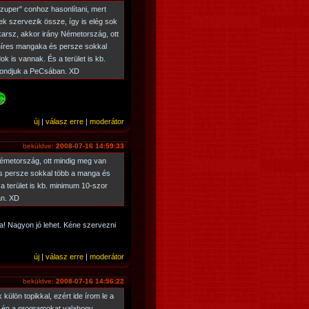
zuper" conhoz hasonlítani, mert
ek szervezik össze, így is elég sok
karsz, akkor irány Németország, ott
híres mangaka és persze sokkal
k is vannak. És a terület is kb.
mondjuk a PeCsában. XD
új
|
válasz erre
|
moderátor
beküldve:
2008-07-16 14:59:33
Németország, ott mindig meg van
s persze sokkal több a manga és
a terület is kb. minimum 10-szor
an. XD
a! Nagyon jó lehet. Kéne szervezni
új
|
válasz erre
|
moderátor
beküldve:
2008-07-16 14:56:22
ülön topikkal, ezért ide írom le a
én a programokat valahogy