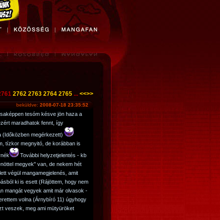
2761
2762
2763
2764
2765
...
<<
>>
beküldve:
2008-07-18 23:35:52
.csaképpen tesóm késve jön haza a
ezért maradhatok fennt, így
ra (Időközben megérkezett)
 tízkor megnyitó, de korábban is
rnék
További helyzetjelentés - kb
zenöttel megyek" van, de nekem hét
 lett végül mangamegjelenés, amit
sból ki is esett (Rájöttem, hogy nem
an mangát vegyek amit már olvasok -
zerettem volna (Árnybíró 11) úgyhogy
azt veszek, meg ami mütyüröket