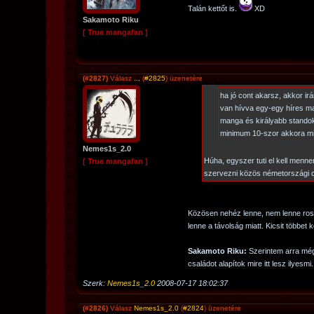
Talán kettőt is.
XD
Sakamoto Riku
[ True mangafan ]
(#2827)
Válasz
..,
(
#2825
) üzenetére
ha jó cont akarsz, akkor i
van hívva egy-egy híres m
manga és királyabb standok 
minimum 10-szor akkora m
Nemes1s_2.0
Húha, egyszer tuti el kell menn
[ True mangafan ]
szervezni közös németországi 
Közösen nehéz lenne, nem lenne ros
lenne a távolság miatt. Kicsit többet k
Sakamoto Riku:
Szerintem arra még
családot alapítok mire itt lesz ilyesmi
Szerk:
Nemes1s_2.0
2008-07-17 18:02:37
(#2826)
Válasz
Nemes1s_2.0
(
#2824
) üzenetére