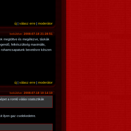
új
|
válasz erre
|
moderátor
beküldve:
2008-07-18 21:28:51
ek megtöltve és megélezve, táskák
egendő, felkészültség maximális,
fős rohamcsapatunk bevetésre készen
új
|
válasz erre
|
moderátor
beküldve:
2008-07-18 10:14:10
népet a romló válási statisztikák
it ilyen gaz cselekedetre.