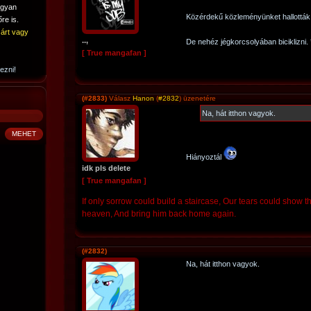
ogyan
Közérdekű közleményünket hallottá
re is.
árt vagy
..,
De nehéz jégkorcsolyában biciklizni. 
[ True mangafan ]
ezni!
(#2833)
Válasz
Hanon
(
#2832
) üzenetére
Na, hát itthon vagyok.
Hiányoztál
idk pls delete
[ True mangafan ]
If only sorrow could build a staircase, Our tears could show 
heaven, And bring him back home again.
(#2832)
Na, hát itthon vagyok.