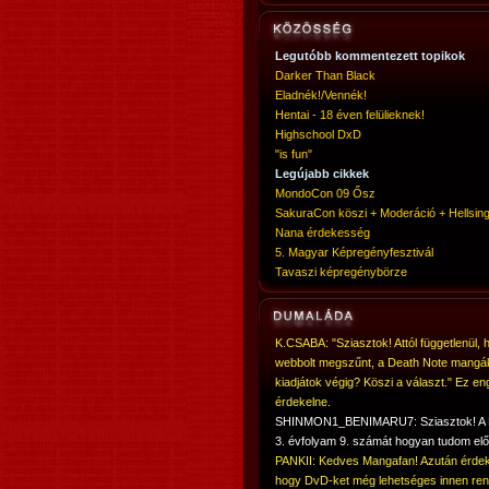
Legutóbb kommentezett topikok
Darker Than Black
Eladnék!/Vennék!
Hentai - 18 éven felülieknek!
Highschool DxD
"is fun"
Legújabb cikkek
MondoCon 09 Ősz
SakuraCon köszi + Moderáció + Hellsing
Nana érdekesség
5. Magyar Képregényfesztivál
Tavaszi képregénybörze
K.CSABA: "Sziasztok! Attól függetlenül, 
webbolt megszűnt, a Death Note mangá
kiadjátok végig? Köszi a választ." Ez en
érdekelne.
SHINMON1_BENIMARU7: Sziasztok! 
3. évfolyam 9. számát hogyan tudom elő
PANKII: Kedves Mangafan! Azután érdek
hogy DvD-ket még lehetséges innen ren