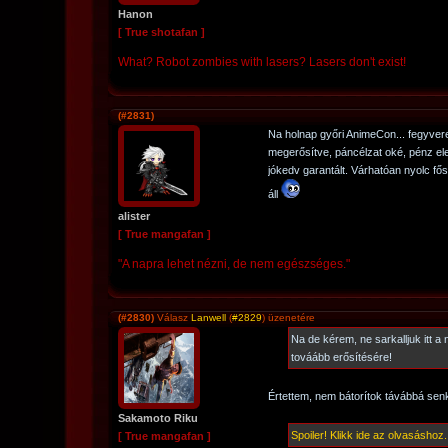
Hanon
[ True shotafan ]
What? Robot zombies with lasers? Lasers don't exist!
(#2831)
Na holnap győri AnimeCon... fegyver
megerősítve, páncélzat oké, pénz el
jókedv garantált. Várhatóan nyolc 
áll
alister
[ True mangafan ]
"A napra lehet nézni, de nem egészséges."
(#2830)
Válasz
Lanwell
(
#2829
) üzenetére
Na de kérem, ne sarkalljuk itt a 
továább erősítésére!
Értettem, nem bátorítok távábbá senk
Sakamoto Riku
Spoiler! Klikk ide az olvasáshoz.
[ True mangafan ]