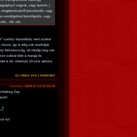
nagyigényű vagyok, vagy ilyesmi..)
ga megjelenésekről beszámolót, vagy
ron vendégekkel beszélgetés, vagy
ni... stb..stb..
r" conhoz hasonlítani, mert ezeket
k össze, így is elég sok munkájuk
rány Németország, ott mindig meg van
sze sokkal több a manga és
rület is kb. minimum 10-szor akkora
új
|
válasz erre
|
moderátor
beküldve:
2008-07-14 10:15:40
Hellsing Day
.
azért:
^_^
kor ezt