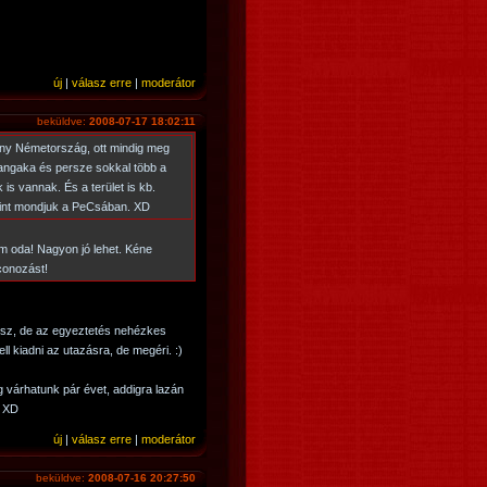
új
|
válasz erre
|
moderátor
beküldve:
2008-07-17 18:02:11
rány Németország, ott mindig meg
angaka és persze sokkal több a
is vannak. És a terület is kb.
int mondjuk a PeCsában. XD
em oda! Nagyon jó lehet. Kéne
conozást!
sz, de az egyeztetés nehézkes
ell kiadni az utazásra, de megéri. :)
 várhatunk pár évet, addigra lazán
. XD
új
|
válasz erre
|
moderátor
beküldve:
2008-07-16 20:27:50