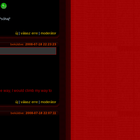
k
*sóhaj*
új
|
válasz erre
|
moderátor
beküldve:
2008-07-18 22:23:23
the way, I would climb my way to
új
|
válasz erre
|
moderátor
beküldve:
2008-07-18 22:07:11