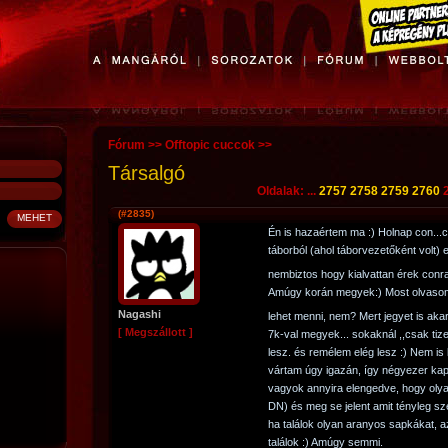
Fórum
>>
Offtopic cuccok
>>
Társalgó
Oldalak: ...
2757
2758
2759
2760
(#2835)
Én is hazaértem ma :) Holnap con..
táborból (ahol táborvezetőként volt) 
nembiztos hogy kialvattan érek con
Amúgy korán megyek:) Most olvasom,
Nagashi
lehet menni, nem? Mert jegyet is aka
[ Megszállott ]
7k-val megyek... sokaknál ,,csak ti
lesz. és remélem elég lesz :) Nem is
vártam úgy igazán, így négyezer kapá
vagyok annyira elengedve, hogy oly
DN) és meg se jelent amit tényleg s
ha találok olyan aranyos sapkákat, 
találok :) Amúgy semmi.