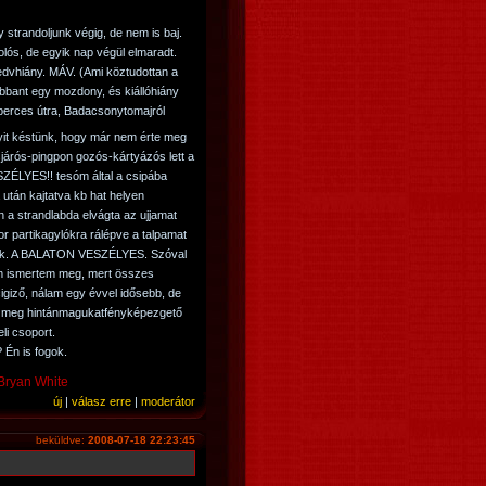
y strandoljunk végig, de nem is baj.
dolós, de egyik nap végül elmaradt.
dvhiány. MÁV. (Ami köztudottan a
obbant egy mozdony, és kiállóhiány
 perces útra, Badacsonytomajról
yit késtünk, hogy már nem érte meg
járós-pingpon gozós-kártyázós lett a
ESZÉLYES!! tesóm által a csipába
da után kajtatva kb hat helyen
 a strandlabda elvágta az ujjamat
or partikagylókra rálépve a talpamat
lók. A BALATON VESZÉLYES. Szóval
em ismertem meg, mert összes
cigiző, nálam egy évvel idősebb, de
k, meg hintánmagukatfényképezgető
li csoport.
 Én is fogok.
-Bryan White
új
|
válasz erre
|
moderátor
beküldve:
2008-07-18 22:23:45