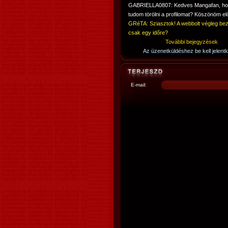
GABRIELLA0807: Kedves Mangafan, h
tudom törölni a profilomat? Köszönöm elő
GRéTA: Sziasztok! A webbolt végleg bez
csak egy időre?
További bejegyzések
Az üzenetküldéshez be kell jelentk
E-mail: