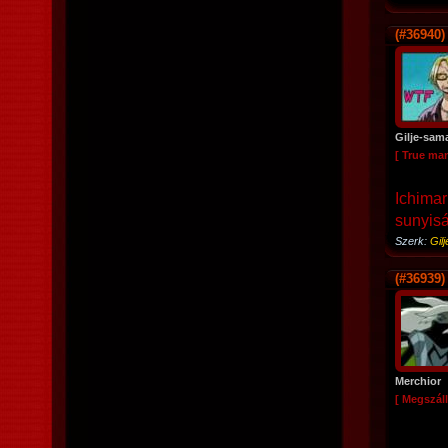
(#36940)
Gilje-sam
[ True ma
Ichimar
sunyiság
Szerk:
Gil
(#36939)
Merchior
[ Megszáll