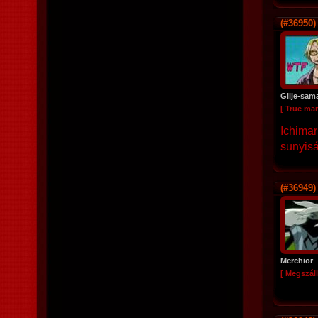
(#36950)
Gilje-sam
[ True ma
Ichimar
sunyiság
(#36949)
Merchior
[ Megszáll