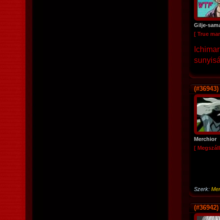
Gilje-sam
[ True ma
Ichimar
sunyiság
(#36943)
Merchior
[ Megszáll
Szerk:
Mer
(#36942)