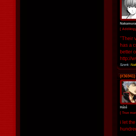
Nakamura
[ Addiktg
"Their 
has a c
better 
http:/
Szerk:
Na
(#36941)
Háté
[ True ma
i let t
hundred