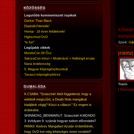
Legutóbb kommentezett topikok
Darker Than Black
Eladnék!/Vennék!
Ichimar
Hentai - 18 éven felülieknek!
sunyiság
Highschool DxD
Szerk:
Gil
"is fun"
Legújabb cikkek
(#36952)
MondoCon 09 Ősz
SakuraCon köszi + Moderáció + Hellsing4 errata
Nana érdekesség
5. Magyar Képregényfesztivál
Tavaszi képregénybörze
Travis
[ Rászokó
K.CSABA: "Sziasztok! Attól függetlenül, hogy a
webbolt megszűnt, a Death Note mangákat
kiadjátok végig? Köszi a választ." Ez engem is
érdekelne.
SHINMON1_BENIMARU7: Sziasztok! A MONDO
3. évfolyam 9. számát hogyan tudom előrendelni?
PANKII: Kedves Mangafan! Azután érdeklődnék,
hogy DvD-ket még lehetséges innen rendelni?