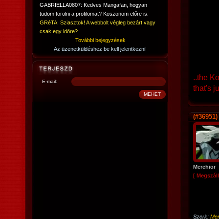
GABRIELLA0807: Kedves Mangafan, hogyan
tudom törölni a profilomat? Köszönöm előre is.
GRéTA: Sziasztok! A webbolt végleg bezárt vagy
csak egy időre?
További bejegyzések
Az üzenetküldéshez be kell jelentkezni!
..the Ko
E-mail:
that's j
(#36951)
Merchior
[ Megszáll
Szerk:
Mer