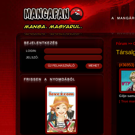
Fórum
>>
O
Társal
LOGIN:
JELSZÓ:
(#36953)
Gilje-sam
[ True ma