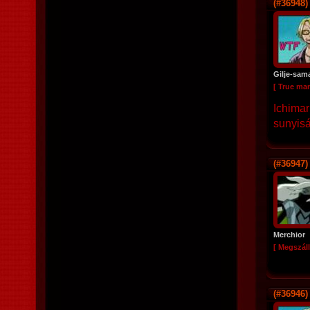
(#36948)
Gilje-sam
[ True ma
Ichimar
sunyiság
(#36947)
Merchior
[ Megszáll
(#36946)