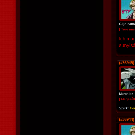
Gilje-sam
[ True ma
Ichimar
sunyiság
(#36945)
Merchior
[ Megszáll
Szerk:
Mer
(#36944)