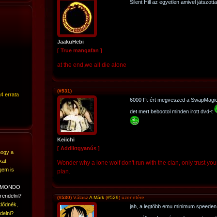
Silent Hill az egyetlen amivel játszott
JaakuHebi
[ True mangafan ]
at the end,we all die alone
(#531)
4 errata
6000 Ft-ért megveszed a SwapMagic-et
det mert bebootol minden irott dvd-t
Keiichi
[ Addiktgyanús ]
hogy a
kat
Wonder why a lone wolf don't run with the clan, only trust you
gem is
plan.
A MONDO
rendelni?
(#530)
Válasz
A Márk
(
#529
) üzenetére
lődnék,
jah, a legtöbb emu minimum speeden 
delni?