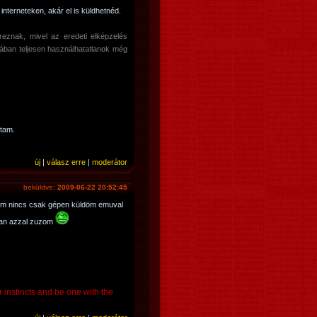
nterneteken, akár el is küldhetnéd.
znak, mivel az eredeti elképzelés
ában teljesen használhatatlanok még
ltam.
új
|
válasz erre
|
moderátor
beküldve:
2009-06-22 20:52:45
m nincs csak gépen küldöm emuval
van azzal zuzom
r instincts and be one with the