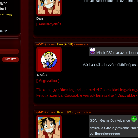
normális sebességet, de ez sajnos r
ogyan
re is.
árt vagy
Dan
[ Addiktgyanús ]
ezni!
(#529)
Válasz
Dan
(
#528
) üzenetére
Minek PS2 már azt is lehet 
Már ha telálsz hozzá működőképes 
A Márk
[ Megszállott ]
"Nekem egy nőben legszebb a melle! Csöcsökkel legyek ag
kettőt a számba! Csöcsökre vagyok fanatizálva!" Disztraktor 
(#528)
Válasz
Keiichi
(
#523
) üzenetére
GBA = Game Boy Advance
emuval a GBA-s játékokat. Ne
Joffffééééleeeeeeee