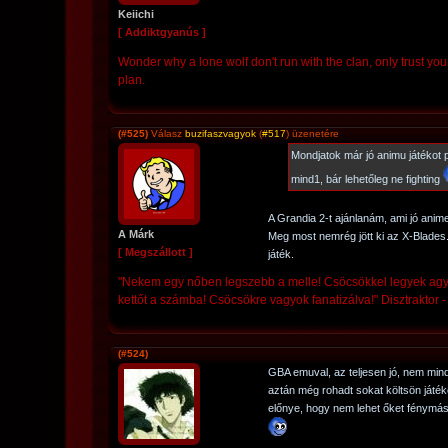
Keiichi
[ Addiktgyanús ]
Wonder why a lone wolf don't run with the clan, only trust you
plan.
(#525)
Válasz
buzifaszvagyok
(
#517
) üzenetére
Mondjatok már jó animu játékot pc
mind1, bár lehetőleg ne fighting
A Grandia 2-t ajánlanám, ami jó anime 
A Márk
Meg most nemrég jött ki az X-Blades. 
[ Megszállott ]
játék.
"Nekem egy nőben legszebb a melle! Csöcsökkel legyek ag
kettőt a számba! Csöcsökre vagyok fanatizálva!" Disztraktor 
(#524)
GBA emuval, az teljesen jó, nem min
aztán még rohadt sokat költsön játék
előnye, hogy nem lehet őket fénymáso