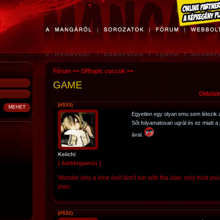
Fórum
>>
Offtopic cuccok
>>
GAME
Oldalak:
(#533)
Egyetlen egy olyan emu sem létezik
Sőt folyamatosan ugrál és ez miatt a
ával.
Keiichi
[ Addiktgyanús ]
Wonder why a lone wolf don't run with the clan, only trust you
plan.
(#532)