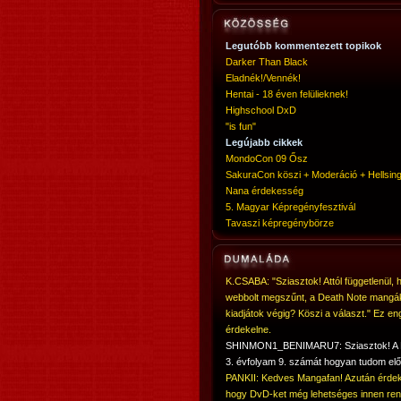
Legutóbb kommentezett topikok
Darker Than Black
Eladnék!/Vennék!
Hentai - 18 éven felülieknek!
Highschool DxD
"is fun"
Legújabb cikkek
MondoCon 09 Ősz
SakuraCon köszi + Moderáció + Hellsing
Nana érdekesség
5. Magyar Képregényfesztivál
Tavaszi képregénybörze
K.CSABA: "Sziasztok! Attól függetlenül, 
webbolt megszűnt, a Death Note mangá
kiadjátok végig? Köszi a választ." Ez en
érdekelne.
SHINMON1_BENIMARU7: Sziasztok! 
3. évfolyam 9. számát hogyan tudom elő
PANKII: Kedves Mangafan! Azután érdek
hogy DvD-ket még lehetséges innen ren