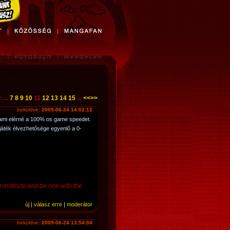
 ...
7
8
9
10
11
12
13
14
15
...
<<
>>
beküldve:
2009-06-24 14:02:12
 ami elérné a 100% os game speedet.
 játék élvezhetősége egyenlő a 0-
r instincts and be one with the
új
|
válasz erre
|
moderátor
beküldve:
2009-06-24 13:54:04