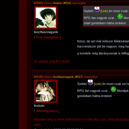
(#520)
Válasz
Keiichi
(
#519
) üzenetére
Sudeki
[Link]
én most csak 
RPG fan vagyok szal...
Mond
miatt gondoltam hátha érdekel.
buzifaszvagyok
[ True mangafan ]
Köszi, de azt már kétszer fékiktukt
harcrendszer jött be nagyon, meg h
a kombók még látványosnak is felfo
no pussy, just the dicks
(#519)
Válasz
buzifaszvagyok
(
#517
) üzenetére
Sudeki
[Link]
én most csak ezt t
RPG fan vagyok szal...
Mondjuk n
gondoltam hátha érdekel.
Keiichi
[ Addiktgyanús ]
Wonder why a lone wolf don't run with the clan, only trust you
plan.