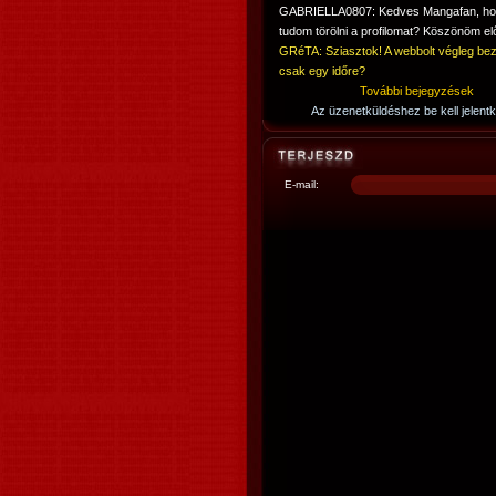
GABRIELLA0807: Kedves Mangafan, h
tudom törölni a profilomat? Köszönöm elő
GRéTA: Sziasztok! A webbolt végleg bez
csak egy időre?
További bejegyzések
Az üzenetküldéshez be kell jelentk
E-mail: