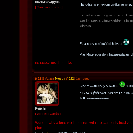
buzifaszvagyok
Ha tudsz jó emu-rom gyűjteményt az i
[ True mangafan ]
Ez azthiszem még nem számít ware
szerint ezek a gámu-k ebben a form
kiírva is.
Ez a nagy getópúúútri helyzet
Majt Moterádor dörli ha zapájdalan fo
no pussy, just the dicks
(#523)
Válasz
Morduk
(
#522
) üzenetére
GBA = Game Boy Advance
neke
a GBA-s játékokat. Nekem PS2-ön 
Joffffééééleeeeeeee
Keiichi
[ Addiktgyanús ]
Wonder why a lone wolf don't run with the clan, only trust you
plan.