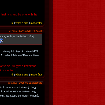
r instincts and be one with the
új
|
válasz erre
|
moderátor
beküldve:
2009-06-22 22:00:47
-re, az is jó, ha többet, műfaj
stílusú játék. A játék stílusa RPG.
Az valami Prince of Persia stílusú
yonverve! Négyet a kezeimbe
- Csöcsvihar
új
|
válasz erre
|
moderátor
beküldve:
2009-06-22 20:59:20
denki vesz eredeti kémpojt, hogy
okra, mivel kémpoj játékok nagy
lni...legalábbis gondolom jó nehéz.