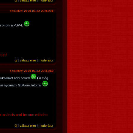
új
|
válasz erre
|
moderátor
beküldve:
2009-06-22 20:51:01
n bírom a PSP-t.
 pop!
új
|
válasz erre
|
moderátor
beküldve:
2009-06-22 20:31:42
tuknivalot adni neked
Én még
m nyomatni GBA emulatorral
r instincts and be one with the
új
|
válasz erre
|
moderátor