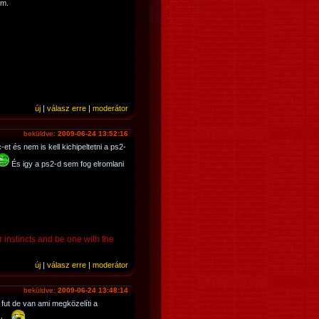
am.
új
|
válasz erre
|
moderátor
beküldve:
2009-06-24 13:52:16
 és nem is kell kichipeltetni a ps2-
És igy a ps2-d sem fog elromlani
r instincts and be one with the
új
|
válasz erre
|
moderátor
beküldve:
2009-06-24 13:48:14
fut de van ami megközelíti a