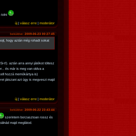
 tolni
új
|
válasz erre
|
moderátor
beküldve:
2009-06-23 00:27:45
ojt, hogy aztán még rohadt sokat
-t!). aztán arra annyi játékot töltesz
r... és már is meg van oldva a
kell hozzá memókártya is)
et játszani azt úgy is megveszi majd
új
|
válasz erre
|
moderátor
beküldve:
2009-06-22 23:43:44
szerintem borzasztoan rossz és
obálnád majd meglátod.