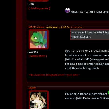
Dan
[ Addiktgyanús ]
Minek PS2 már azt is lehet emun
(#527)
Válasz
buzifaszvagyok
(
#524
) üzenetére
nem mindenki vesz eredeti kémp
költsön játékokra
elég ha NDS lite konzolt vesz (nem DSi
vadooc
le netről amennyit csak akar az embe
[ Megszállott ]
játékokra költés. XD (ja meg persze 
bár szvsz amit az ember nagyon szer
eredetiben előbb vagy utóbb.
http://vadooc.blogspot.com/ ~yuri love~
(#526)
Hát én az X-Blades-et nem ajánlom
monoton játék. De ha véletlenül kipr