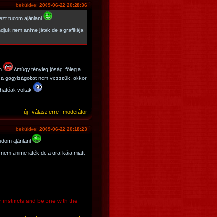
beküldve:
2009-06-22 20:28:36
ezt tudom ajánlani
juk nem anime játék de a grafikája
am
Amúgy tényleg jóság, főleg a
a a gagyiságokat nem vesszük, akkor
ghatóak voltak
új
|
válasz erre
|
moderátor
beküldve:
2009-06-22 20:18:23
udom ajánlani
em anime játék de a grafikája miatt
r instincts and be one with the