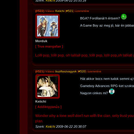
Szerk:
Keiichi
2009-06-22 20:53:16
(#522)
Válasz
Keiichi
(
#521
) üzenetére
BGA? Fordítanál h értsem?
A Game Boy az meg jó, bár én jobba
Morduk
[ True mangafan ]
Lolli pop, lolli pop, oh lalilali pop, lolli pop, lolli pop,oh lalilali
(#521)
Válasz
buzifaszvagyok
(
#520
) üzenetére
Hát akkor bocs nem tudok semmi uj 
Gameboy Advances RPG-ket szokta
Nagyon cinkes mi?
Keiichi
[ Addiktgyanús ]
Wonder why a lone wolf don't run with the clan, only trust you
plan.
Szerk:
Keiichi
2009-06-22 20:38:07