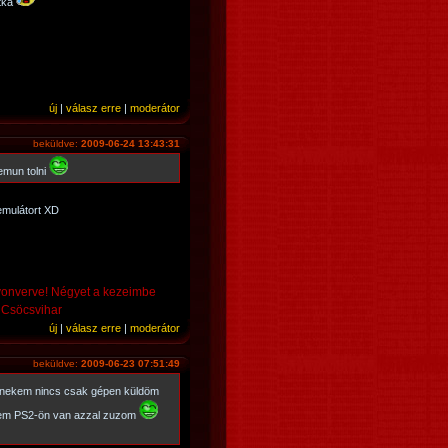
itka
új
|
válasz erre
|
moderátor
beküldve:
2009-06-24 13:43:31
emun tolni
emulátort XD
yonverve! Négyet a kezeimbe
- Csöcsvihar
új
|
válasz erre
|
moderátor
beküldve:
2009-06-23 07:51:49
nekem nincs csak gépen küldöm
kem PS2-ön van azzal zuzom