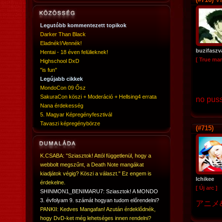
Legutóbb kommentezett topikok
Darker Than Black
Eladnék!/Vennék!
buzifasz
Hentai - 18 éven felülieknek!
[ True ma
Highschool DxD
"is fun"
Legújabb cikkek
MondoCon 09 Ősz
SakuraCon köszi + Moderáció + Hellsing4 errata
no puss
Nana érdekesség
5. Magyar Képregényfesztivál
Tavaszi képregénybörze
(#715)
K.CSABA: "Sziasztok! Attól függetlenül, hogy a
webbolt megszűnt, a Death Note mangákat
kiadjátok végig? Köszi a választ." Ez engem is
Ichikee
érdekelne.
[ Új arc ]
SHINMON1_BENIMARU7: Sziasztok! A MONDO
3. évfolyam 9. számát hogyan tudom előrendelni?
アニメ&
PANKII: Kedves Mangafan! Azután érdeklődnék,
hogy DvD-ket még lehetséges innen rendelni?