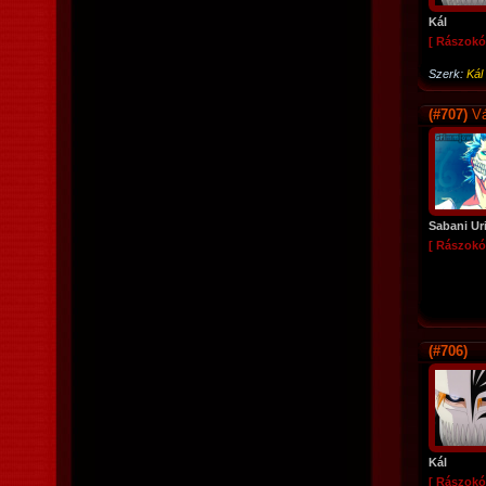
Kál
[ Rászokó
Szerk:
Kál
(#707)
Vá
Sabani Ur
[ Rászokó
(#706)
Kál
[ Rászokó