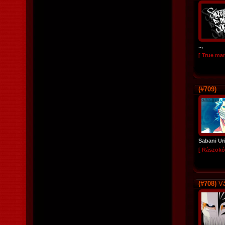
..,
[ True ma
(#709)
Sabani Ur
[ Rászokó
(#708)
Vá