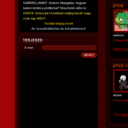
GABRIELLA0807: Kedves Mangafan, hogyan
(#714)
tudom törölni a profilomat? Köszönöm előre is.
GRéTA: Sziasztok! A webbolt végleg bezárt vagy
csak egy időre?
További bejegyzések
Az üzenetküldéshez be kell jelentkezni!
vadooc
[ Megszáll
E-mail:
http://
(#713)
Vá
alister
[ True ma
"A napr