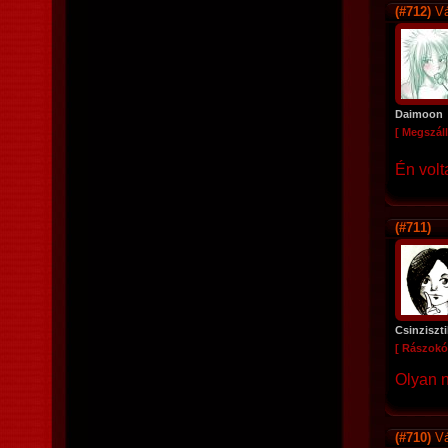
(#712)
Vá
Daimoon
[ Megszáll
Én volt
(#711)
Csinziszt
[ Rászokó
Olyan n
(#710)
Vá