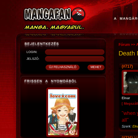
Fórum
>>
Death N
LOGIN:
JELSZÓ:
(#717)
Elnar
[ Megszáll
"when y
all"
Szerk:
Eln
(#716)
Vá