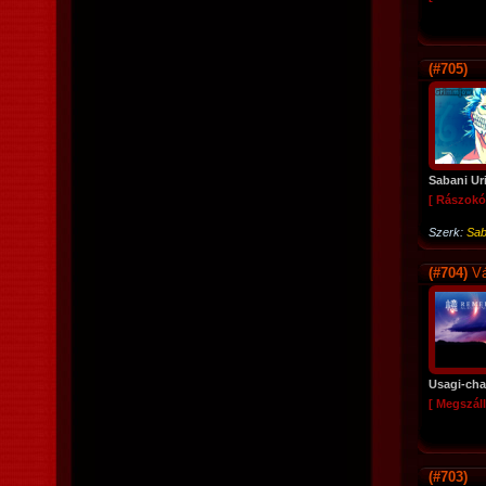
(#705)
Sabani Ur
[ Rászokó
Szerk:
Sab
(#704)
Vá
Usagi-ch
[ Megszáll
(#703)