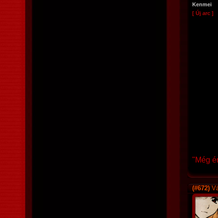
Kenmei
[ Új arc ]
"Még én
(#672)
Vá