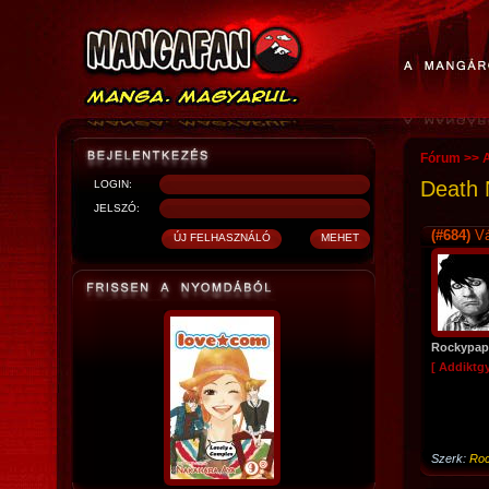
Fórum
>>
Death N
LOGIN:
JELSZÓ:
(#684)
Vá
Rockypap
[ Addiktg
Szerk:
Ro