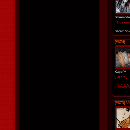
Sakamoto
[ True ma
Szerk:
Sak
(#674)
Kage^^
[ Új arc ]
"RAAA
(#673)
Vá