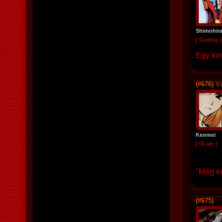
Shimohir
[ Gyalog ]
Egy kem
(#676)
Vá
Kenmei
[ Új arc ]
"Még én
(#675)