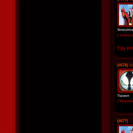
Shimohir
[ Gyalog ]
Egy kem
(#678)
Vá
Tspawn
[ Rászokó
(#677)