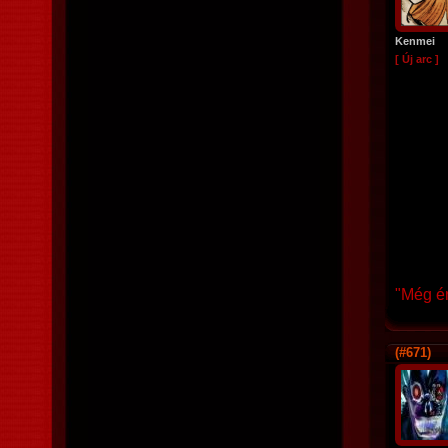
Kenmei
[ Új arc ]
"Még én
(#671)