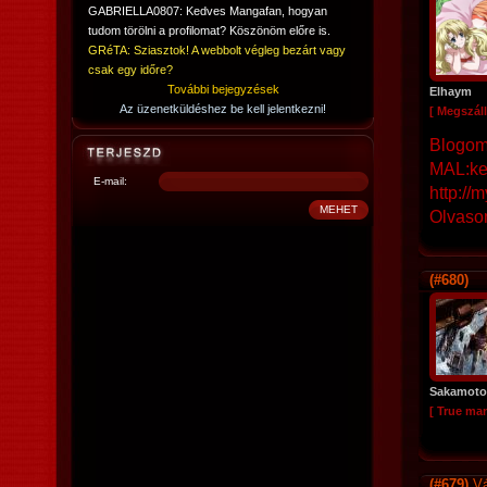
GABRIELLA0807: Kedves Mangafan, hogyan
tudom törölni a profilomat? Köszönöm előre is.
GRéTA: Sziasztok! A webbolt végleg bezárt vagy
csak egy időre?
További bejegyzések
Elhaym
Az üzenetküldéshez be kell jelentkezni!
[ Megszáll
Blogom:
MAL:ke
E-mail:
http://
Olvasom
(#680)
Sakamoto
[ True ma
(#679)
Vá