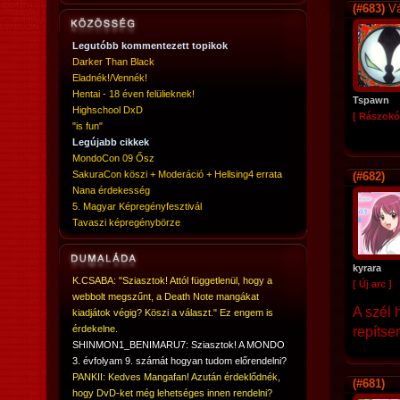
(#683)
Vá
Legutóbb kommentezett topikok
Darker Than Black
Eladnék!/Vennék!
Hentai - 18 éven felülieknek!
Tspawn
Highschool DxD
[ Rászokó
"is fun"
Legújabb cikkek
MondoCon 09 Ősz
SakuraCon köszi + Moderáció + Hellsing4 errata
(#682)
Nana érdekesség
5. Magyar Képregényfesztivál
Tavaszi képregénybörze
kyrara
K.CSABA: "Sziasztok! Attól függetlenül, hogy a
[ Új arc ]
webbolt megszűnt, a Death Note mangákat
A szél 
kiadjátok végig? Köszi a választ." Ez engem is
érdekelne.
repítse
SHINMON1_BENIMARU7: Sziasztok! A MONDO
3. évfolyam 9. számát hogyan tudom előrendelni?
PANKII: Kedves Mangafan! Azután érdeklődnék,
(#681)
hogy DvD-ket még lehetséges innen rendelni?